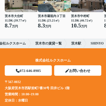
茨木市大住町
茨木市蔵垣内３丁目
茨木市中村町
1LDK (39.77㎡)
1LDK (25.21㎡)
1LDK (46.72㎡)
1
8.7
8.3
10.5
万円
万円
万円
会社ルクスホーム
茨木市の賃貸一覧
茨木駅
SHINYO
株式会社ルクスホーム
072-646-8985
お問い合わせ
〒567-0032
大阪府茨木市西駅前町7番30号 田井ビル 1階
営業時間：
10:00~19:00
定休日：
水曜日