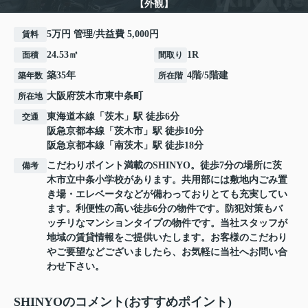
【外観】
5万円 管理/共益費 5,000円
賃料
24.53㎡
1R
面積
間取り
築35年
4階/5階建
築年数
所在階
大阪府
茨木市
東中条町
所在地
東海道本線
「
茨木
」駅 徒歩6分
交通
阪急京都本線
「
茨木市
」駅 徒歩10分
阪急京都本線
「
南茨木
」駅 徒歩18分
こだわりポイント満載のSHINYO。徒歩7分の場所に茨
備考
木市立中条小学校があります。共用部には敷地内ごみ置
き場・エレベータなどが備わっておりとても充実してい
ます。利便性の高い徒歩6分の物件です。防犯対策もバ
ッチリなマンションタイプの物件です。当社スタッフが
地域の賃貸情報をご提供いたします。お客様のこだわり
やご要望などございましたら、お気軽に当社へお問い合
わせ下さい。
SHINYOのコメント(おすすめポイント)