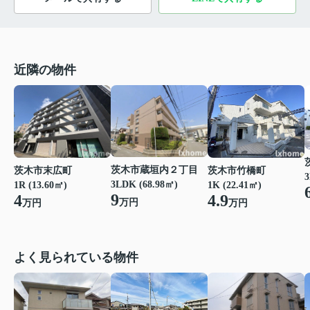
近隣の物件
茨木市蔵垣内２丁目
茨木市末広町
茨木市竹橋町
3
3LDK (68.98㎡)
1R (13.60㎡)
1K (22.41㎡)
9
4
4.9
万円
万円
万円
よく見られている物件