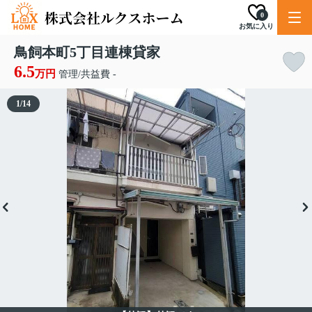
0
お気に入り
鳥飼本町5丁目連棟貸家
6.5
万円
管理/共益費 -
1
/
14