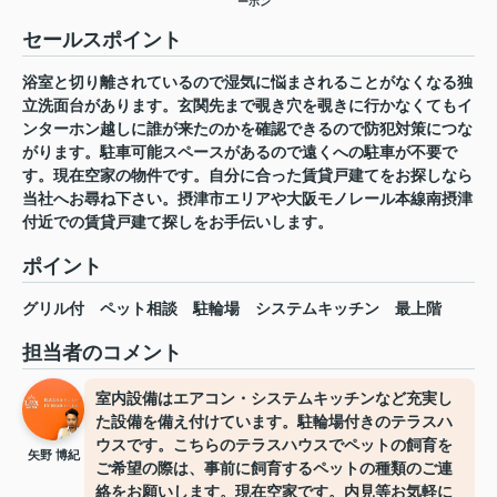
ーホン
セールスポイント
浴室と切り離されているので湿気に悩まされることがなくなる独
立洗面台があります。玄関先まで覗き穴を覗きに行かなくてもイ
ンターホン越しに誰が来たのかを確認できるので防犯対策につな
がります。駐車可能スペースがあるので遠くへの駐車が不要で
す。現在空家の物件です。自分に合った賃貸戸建てをお探しなら
当社へお尋ね下さい。摂津市エリアや大阪モノレール本線南摂津
付近での賃貸戸建て探しをお手伝いします。
ポイント
グリル付
ペット相談
駐輪場
システムキッチン
最上階
担当者のコメント
室内設備はエアコン・システムキッチンなど充実し
た設備を備え付けています。駐輪場付きのテラスハ
ウスです。こちらのテラスハウスでペットの飼育を
矢野 博紀
ご希望の際は、事前に飼育するペットの種類のご連
絡をお願いします。現在空家です。内見等お気軽に