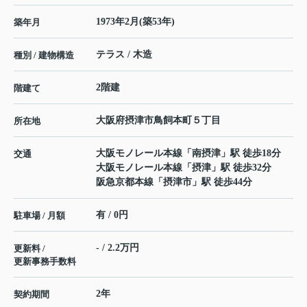
1973年2月(築53年)
築年月
テラス / 木造
種別 / 建物構造
2階建
階建て
大阪府
摂津市
鳥飼本町
５丁目
所在地
大阪モノレール本線
「
南摂津
」駅 徒歩18分
交通
大阪モノレール本線
「
摂津
」駅 徒歩32分
阪急京都本線
「
摂津市
」駅 徒歩44分
有 / 0円
駐車場 / 月額
- / 2.2万円
更新料 /
更新事務手数料
2年
契約期間