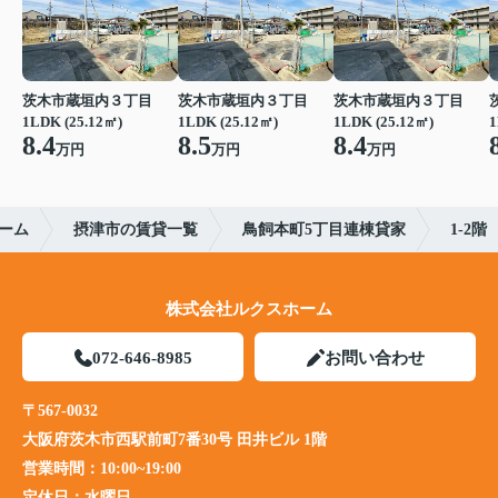
茨木市蔵垣内３丁目
茨木市蔵垣内３丁目
茨木市蔵垣内３丁目
1LDK (25.12㎡)
1LDK (25.12㎡)
1LDK (25.12㎡)
1
8.4
8.5
8.4
万円
万円
万円
ーム
摂津市の賃貸一覧
鳥飼本町5丁目連棟貸家
1-2階
株式会社ルクスホーム
072-646-8985
お問い合わせ
〒567-0032
大阪府茨木市西駅前町7番30号 田井ビル 1階
営業時間：
10:00~19:00
定休日：
水曜日