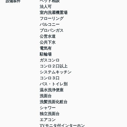
ペット相談
設備条件
法人可
室内洗濯機置場
フローリング
バルコニー
プロパンガス
公営水道
公共下水
電気有
駐輪場
ガスコンロ
コンロ２口以上
システムキッチン
コンロ３口
バス・トイレ別
温水洗浄便座
洗面台
洗髪洗面化粧台
シャワー
独立洗面台
エアコン
TVモニタ付インターホン