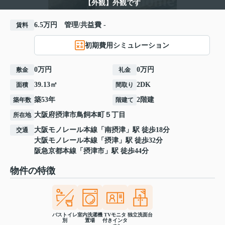
【外観】外観です
6.5万円 管理/共益費 -
賃料
初期費用シミュレーション
0万円
0万円
敷金
礼金
39.13㎡
2DK
面積
間取り
築53年
2階建
築年数
階建て
大阪府
摂津市
鳥飼本町
５丁目
所在地
大阪モノレール本線
「
南摂津
」駅 徒歩18分
交通
大阪モノレール本線
「
摂津
」駅 徒歩32分
阪急京都本線
「
摂津市
」駅 徒歩44分
物件の特徴
バストイレ
室内洗濯機
TVモニタ
独立洗面台
別
置場
付きインタ