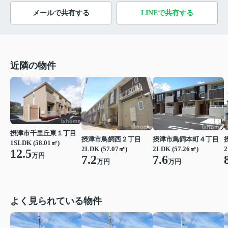
メールで共有する
LINEで共有する
近隣の物件
摂津市千里丘東１丁目
摂津市鳥飼西２丁目
摂津市鳥飼本町４丁目
1SLDK (58.01㎡)
2LDK (57.07㎡)
2LDK (57.26㎡)
2
12.5
万円
7.2
7.6
万円
万円
よく見られている物件