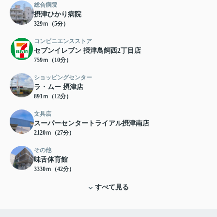
総合病院
摂津ひかり病院
329ｍ（5分）
コンビニエンスストア
セブンイレブン 摂津鳥飼西2丁目店
759ｍ（10分）
ショッピングセンター
ラ・ムー 摂津店
891ｍ（12分）
文具店
スーパーセンタートライアル摂津南店
2120ｍ（27分）
その他
味舌体育館
3330ｍ（42分）
すべて見る