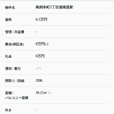
鳥飼本町5丁目連棟貸家
物件名
6.5万円
賃料
-
管理 / 共益費
0万円(-)
敷金(保証金)
0万円
礼金
- / -
償却 / 敷引
2DK
間取り / 詳細
39.13㎡ / -
面積 /
バルコニー面積
-
向き