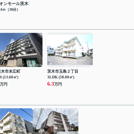
オンモール茨木
24ｍ（38分）
茨木市末広町
茨木市玉島２丁目
R (13.60㎡)
3LDK (58.00㎡)
6.3
万円
万円