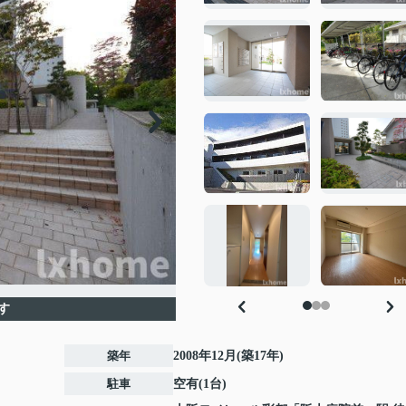
す
築年
2008年12月(築17年)
駐車
空有(1台)