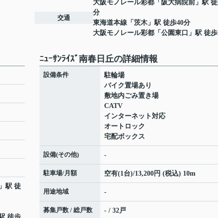
大阪モノレール彩都
「
阪大病院前
」駅 徒
分
交通
東海道本線
「
茨木
」駅 徒歩40分
大阪モノレール彩都
「
公園東口
」駅 徒歩
ﾆｭｰｻﾝﾗｲｽﾞ南春日丘の詳細情報
設備条件
駐輪場
バイク置場あり
敷地内ごみ置き場
CATV
インターネット対応
オートロック
宅配ボックス
設備(その他)
-
駐車場/月額
空有(1台)/13,200円 (税込) 10m
」駅 徒
用途地域
-
募集戸数 / 総戸数
- / 32戸
駅 徒歩