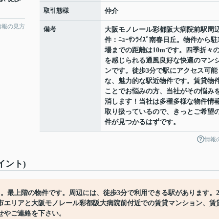
取引態様
仲介
情報の見方
備考
大阪モノレール彩都阪大病院前駅周
件：ﾆｭｰｻﾝﾗｲｽﾞ南春日丘。物件から駐
場までの距離は10mです。四季折々
を感じられる通風良好な快適のマン
ンです。徒歩3分で駅にアクセス可能
な、魅力的な駅近物件です。賃貸物
ことでお悩みの方、当社がその悩み
消します！当社は多種多様な物件情
取り扱っているので、きっとご希望
件が見つかるはずです。
情報
イント)
コチラ。最上階の物件です。周辺には、徒歩3分で利用できる駅があります。
市エリアと大阪モノレール彩都阪大病院前付近での賃貸マンション、賃
せやご連絡を下さい。