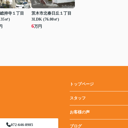
総持寺１丁目
茨木市北春日丘１丁目
.35㎡)
3LDK (76.00㎡)
6
円
万円
トップページ
スタッフ
お客様の声
072-646-8985
ブログ