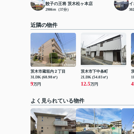
餃子の王将 茨木松ヶ本店
イ
2906ｍ（37分）
30
近隣の物件
茨木市蔵垣内２丁目
茨木市下中条町
3LDK (68.98㎡)
2LDK (54.03㎡)
1
9
12.5
4
万円
万円
よく見られている物件