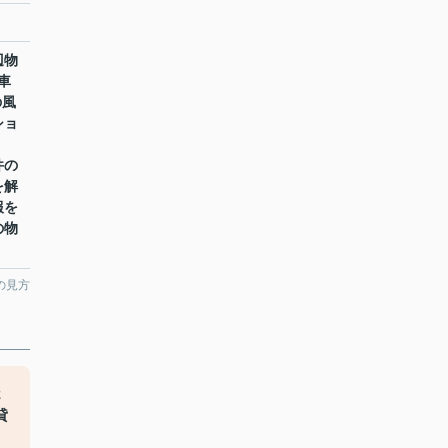
辺物
車
の風
ショ
件の
を解
報を
の物
の見方
2
貸