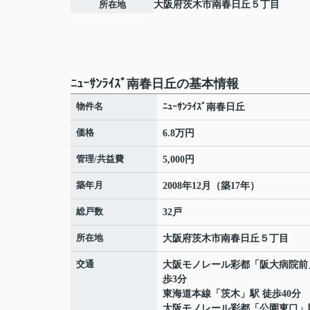
所在地
大阪府
茨木市
南春日丘
５丁目
ﾆｭｰｻﾝﾗｲｽﾞ南春日丘の基本情報
物件名
ﾆｭｰｻﾝﾗｲｽﾞ南春日丘
価格
6.8万円
管理/共益費
5,000円
築年月
2008年12月（築17年）
総戸数
32戸
所在地
大阪府
茨木市
南春日丘
５丁目
交通
大阪モノレール彩都
「
阪大病院前
歩3分
東海道本線
「
茨木
」駅 徒歩40分
大阪モノレール彩都
「
公園東口
」