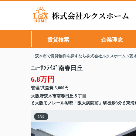
賃貸検索
企業理念
｜茨木市で賃貸物件を探すなら株式会社ルクスホーム
茨
ﾆｭｰｻﾝﾗｲｽﾞ南春日丘
6.8万円
管理/共益費 5,000円
大阪府
茨木市
南春日丘
５丁目
大阪モノレール彩都「阪大病院前」駅徒歩3分
東海
1
/
20