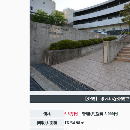
【外観】
きれいな外観で
価格
6.8万円
管理/共益費
5,000円
間取り/面積
1K/34.98㎡