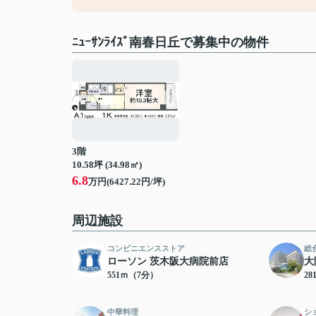
ﾆｭｰｻﾝﾗｲｽﾞ南春日丘で募集中の物件
3階
10.58坪 (34.98㎡)
6.8
万円(6427.22円/坪)
周辺施設
コンビニエンスストア
総
ローソン 茨木阪大病院前店
大
551ｍ（7分）
28
中華料理
シ