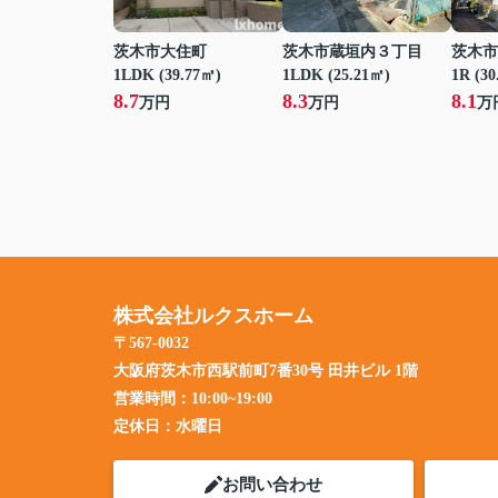
茨木市大住町
茨木市蔵垣内３丁目
茨木市
1LDK (39.77㎡)
1LDK (25.21㎡)
1R (30
8.7
8.3
8.1
万円
万円
万
株式会社ルクスホーム
〒567-0032
大阪府茨木市西駅前町7番30号 田井ビル 1階
営業時間：
10:00~19:00
定休日：
水曜日
お問い合わせ