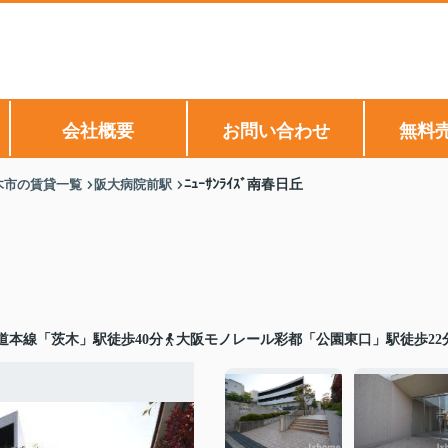
会社概要
お問い合わせ
無料
木市の賃貸一覧
阪大病院前駅
ﾆｭｰｻﾝﾗｲｽﾞ南春日丘
道本線「茨木」駅徒歩40分
大阪モノレール彩都「公園東口」駅徒歩22