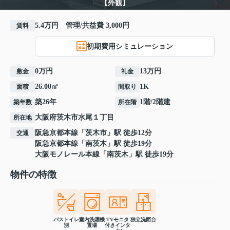
【外観】
5.4万円 管理/共益費 3,000円
賃料
初期費用シミュレーション
0万円
13万円
敷金
礼金
26.00㎡
1K
面積
間取り
築26年
1階/2階建
築年数
所在階
大阪府
茨木市
水尾
１丁目
所在地
阪急京都本線
「
茨木市
」駅 徒歩12分
交通
阪急京都本線
「
南茨木
」駅 徒歩19分
大阪モノレール本線
「
南茨木
」駅 徒歩19分
物件の特徴
バストイレ
室内洗濯機
TVモニタ
独立洗面台
別
置場
付きインタ