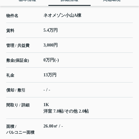
ネオメゾン小山A棟
物件名
5.4万円
賃料
3,000円
管理 / 共益費
0万円(-)
敷金(保証金)
13万円
礼金
- / -
償却 / 敷引
1K
間取り / 詳細
洋室 7.8帖
/
その他 2.0帖
26.00㎡ / -
面積 /
バルコニー面積