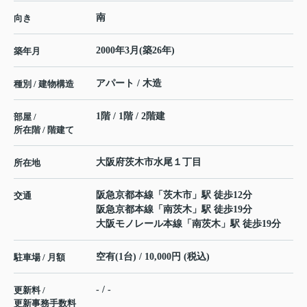
南
向き
2000年3月(築26年)
築年月
アパート / 木造
種別 / 建物構造
1階 / 1階 / 2階建
部屋 /
所在階 / 階建て
大阪府
茨木市
水尾
１丁目
所在地
阪急京都本線
「
茨木市
」駅 徒歩12分
交通
阪急京都本線
「
南茨木
」駅 徒歩19分
大阪モノレール本線
「
南茨木
」駅 徒歩19分
空有(1台) / 10,000円 (税込)
駐車場 / 月額
- / -
更新料 /
更新事務手数料