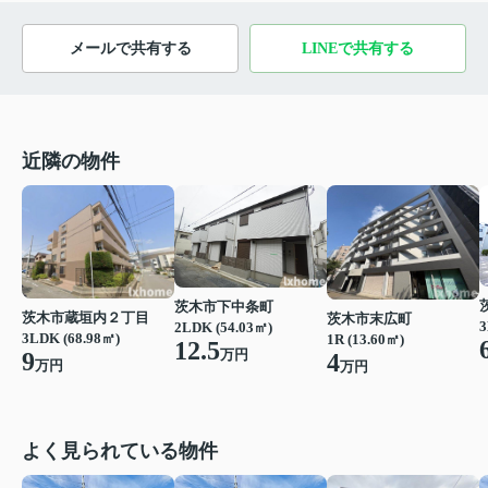
メールで共有する
LINEで共有する
近隣の物件
茨木市下中条町
茨木市蔵垣内２丁目
茨木市末広町
3
2LDK (54.03㎡)
3LDK (68.98㎡)
1R (13.60㎡)
12.5
万円
9
4
万円
万円
よく見られている物件