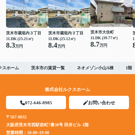
茨木市大住町
茨木市蔵垣内３丁目
茨木市蔵垣内３丁目
1LDK (39.77㎡)
1LDK (25.21㎡)
1LDK (25.12㎡)
1
8.7
8.3
8.4
万円
万円
万円
クスホーム
茨木市の賃貸一覧
ネオメゾン小山A棟
1階
株式会社ルクスホーム
072-646-8985
お問い合わせ
〒567-0032
大阪府茨木市西駅前町7番30号 田井ビル 1階
営業時間：
10:00~19:00