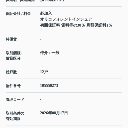
必加入
保証会社 / 料金
オリコフォレントインシュア
初回保証料 賃料等の30％ 月額保証料1％
-
特優賃
仲介 / 一般
取引態様 /
賃貸区分
12戸
総戸数
105550273
物件番号
-
管理コード
2026年08月17日
取引条件の
有効期限