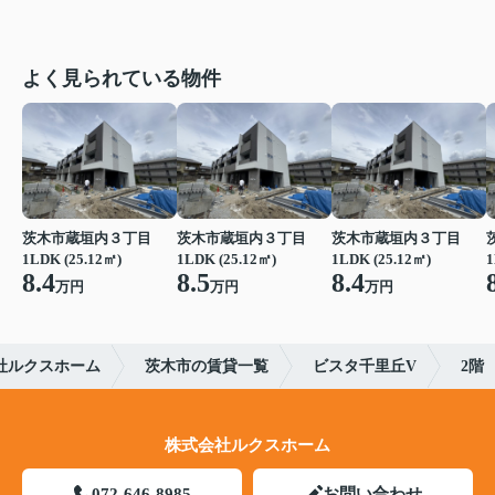
よく見られている物件
茨木市蔵垣内３丁目
茨木市蔵垣内３丁目
茨木市蔵垣内３丁目
1LDK (25.12㎡)
1LDK (25.12㎡)
1LDK (25.12㎡)
1
8.4
8.5
8.4
万円
万円
万円
社ルクスホーム
茨木市の賃貸一覧
ビスタ千里丘V
2階
株式会社ルクスホーム
072-646-8985
お問い合わせ