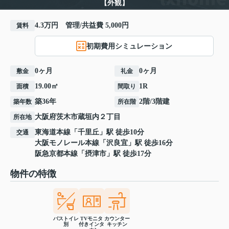
【外観】
4.3万円 管理/共益費 5,000円
賃料
初期費用シミュレーション
0ヶ月
0ヶ月
敷金
礼金
19.00㎡
1R
面積
間取り
築36年
2階/3階建
築年数
所在階
大阪府
茨木市
蔵垣内
２丁目
所在地
東海道本線
「
千里丘
」駅 徒歩10分
交通
大阪モノレール本線
「
沢良宜
」駅 徒歩16分
阪急京都本線
「
摂津市
」駅 徒歩17分
物件の特徴
バストイレ
TVモニタ
カウンター
別
付きインタ
キッチン