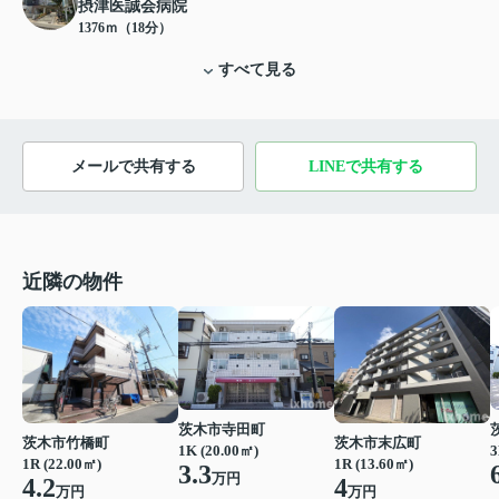
摂津医誠会病院
1376ｍ（18分）
すべて見る
メールで共有する
LINEで共有する
近隣の物件
茨木市寺田町
茨木市竹橋町
茨木市末広町
1K (20.00㎡)
3
1R (22.00㎡)
1R (13.60㎡)
3.3
万円
4.2
4
万円
万円