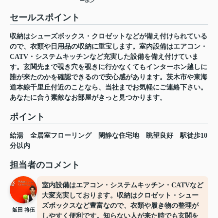
ーホン
セールスポイント
収納はシューズボックス・クロゼットなどが備え付けられている
ので、衣類や日用品の収納に重宝します。室内設備はエアコン・
CATV・システムキッチンなど充実した設備を備え付けていま
す。玄関先まで覗き穴を覗きに行かなくてもインターホン越しに
誰が来たのかを確認できるので安心感があります。茨木市や東海
道本線千里丘付近のことなら、当社までお気軽にご連絡下さい。
あなたに合う素敵なお部屋がきっと見つかります。
ポイント
給湯
全居室フローリング
閑静な住宅地
眺望良好
駅徒歩10
分以内
担当者のコメント
室内設備はエアコン・システムキッチン・CATVなど
大変充実しております。収納はクロゼット・シュー
ズボックスなど豊富なので、衣類や履き物の整理が
飯田 将伍
しやすく便利です。知らない人が来た時でも玄関を