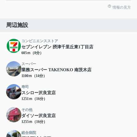
情報の見方
周辺施設
コンビニエンスストア
セブンイレブン 摂津千里丘東1丁目店
605ｍ（8分）
スーパー
業務スーパー TAKENOKO 南茨木店
1100ｍ（14分）
寿司
スシロー沢良宜店
1251ｍ（16分）
その他
ダイソー沢良宜店
1255ｍ（16分）
総合病院