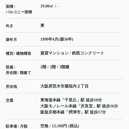
19.00㎡ / -
面積 /
バルコニー面積
東
向き
1990年4月(築36年)
築年月
賃貸マンション / 鉄筋コンクリート
種別 / 建物構造
2階 / 2階 / 3階建
部屋 /
所在階 / 階建て
大阪府
茨木市
蔵垣内
２丁目
所在地
東海道本線
「
千里丘
」駅 徒歩10分
交通
大阪モノレール本線
「
沢良宜
」駅 徒歩16分
阪急京都本線
「
摂津市
」駅 徒歩17分
空無 / 12,100円 (税込)
駐車場 / 月額