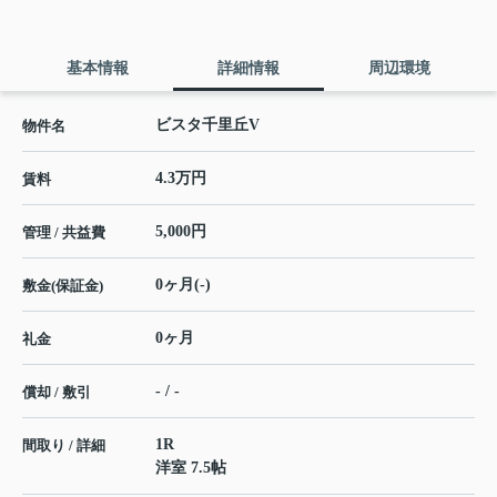
基本情報
詳細情報
周辺環境
ビスタ千里丘V
物件名
4.3万円
賃料
5,000円
管理 / 共益費
0ヶ月(-)
敷金(保証金)
0ヶ月
礼金
- / -
償却 / 敷引
1R
間取り / 詳細
洋室 7.5帖