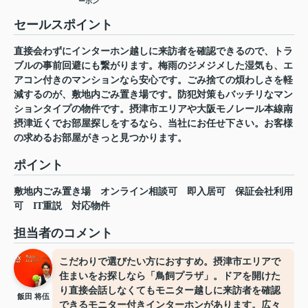
ーホン
セールスポイント
直接会わずにインターホン越しに来訪者を確認できるので、トラ
ブルの事前回避にも繋がります。梅雨のジメジメした湿気も、エ
アコン付きのマンションなら安心です。ごみ捨ての煩わしさを軽
減するのが、敷地内ごみ置き場です。防犯対策もバッチリなマン
ションタイプの物件です。摂津市エリアや大阪モノレール本線南
摂津近くでお部屋探しをするなら、当社にお任せ下さい。お客様
の求めるお部屋がきっと見つかります。
ポイント
敷地内ごみ置き場
オンライン相談可
即入居可
保証会社利用
可
IT重説
対応物件
担当者のコメント
こだわりで選びたい方におすすめ。摂津市エリアで
住まいをお探しなら「鳥飼プラザ」。ドアを開けた
り直接会話しなくてもモニター越しに来訪者を確認
飯田 将伍
できるモニター付きインターホンがあります。広々