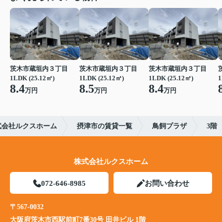
茨木市蔵垣内３丁目
茨木市蔵垣内３丁目
茨木市蔵垣内３丁目
1LDK (25.12㎡)
1LDK (25.12㎡)
1LDK (25.12㎡)
1
8.4
8.5
8.4
万円
万円
万円
式会社ルクスホーム
摂津市の賃貸一覧
鳥飼プラザ
3階
株式会社ルクスホーム
072-646-8985
お問い合わせ
〒567-0032
大阪府茨木市西駅前町7番30号 田井ビル 1階