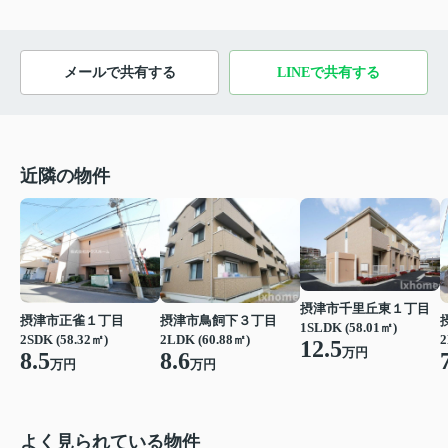
メールで共有する
LINEで共有する
近隣の物件
摂津市千里丘東１丁目
摂津市正雀１丁目
摂津市鳥飼下３丁目
1SLDK (58.01㎡)
2SDK (58.32㎡)
2LDK (60.88㎡)
2
12.5
万円
8.5
8.6
万円
万円
よく見られている物件