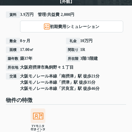
【外観】
3.9万円 管理/共益費 2,000円
賃料
初期費用シミュレーション
0ヶ月
10万円
敷金
礼金
17.00㎡
1R
面積
間取り
築37年
3階/3階建
築年数
所在階
大阪府
摂津市
鳥飼野々
１丁目
所在地
大阪モノレール本線
「
南摂津
」駅 徒歩21分
交通
大阪モノレール本線
「
摂津
」駅 徒歩35分
大阪モノレール本線
「
沢良宜
」駅 徒歩46分
物件の特徴
TVモニタ
付きインタ