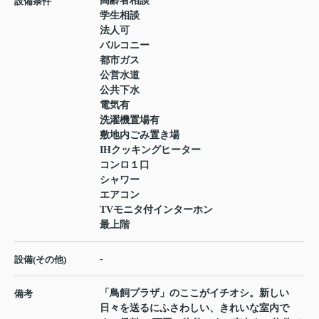
高齢者相談
設備条件
学生相談
法人可
バルコニー
都市ガス
公営水道
公共下水
電気有
洗濯機置場有
敷地内ごみ置き場
IHクッキングヒーター
コンロ１口
シャワー
エアコン
TVモニタ付インターホン
最上階
-
設備(その他)
「鳥飼プラザ」のここがイチオシ。新しい
備考
日々を送るにふさわしい、きれいな室内で