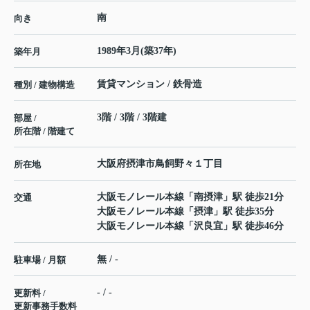
南
向き
1989年3月(築37年)
築年月
賃貸マンション / 鉄骨造
種別 / 建物構造
3階 / 3階 / 3階建
部屋 /
所在階 / 階建て
大阪府
摂津市
鳥飼野々
１丁目
所在地
大阪モノレール本線
「
南摂津
」駅 徒歩21分
交通
大阪モノレール本線
「
摂津
」駅 徒歩35分
大阪モノレール本線
「
沢良宜
」駅 徒歩46分
無 / -
駐車場 / 月額
- / -
更新料 /
更新事務手数料