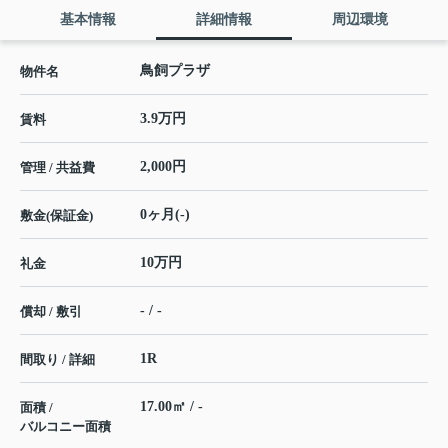
基本情報
詳細情報
周辺環境
鳥飼プラザ
物件名
3.9万円
賃料
2,000円
管理 / 共益費
0ヶ月(-)
敷金(保証金)
10万円
礼金
- / -
償却 / 敷引
1R
間取り / 詳細
17.00㎡ / -
面積 /
バルコニー面積