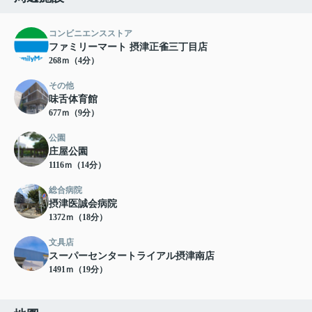
コンビニエンスストア
ファミリーマート 摂津正雀三丁目店
268ｍ（4分）
その他
味舌体育館
677ｍ（9分）
公園
庄屋公園
1116ｍ（14分）
総合病院
摂津医誠会病院
1372ｍ（18分）
文具店
スーパーセンタートライアル摂津南店
1491ｍ（19分）