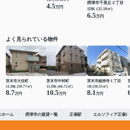
摂津市千里丘２丁目
4.5
万円
1DK (32.10㎡)
6.5
万円
よく見られている物件
茨木市大住町
茨木市中村町
茨木市総持寺１丁目
1LDK (39.77㎡)
1LDK (46.72㎡)
1R (30.35㎡)
3
8.7
10.5
8.1
万円
万円
万円
スホーム
摂津市の賃貸一覧
正雀駅
エルソフィア正雀I