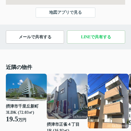
地図アプリで見る
メールで共有する
LINEで共有する
近隣の物件
摂津市千里丘新町
3LDK (72.03㎡)
1
19.5
万円
摂津市正雀４丁目
1R (16.92㎡)