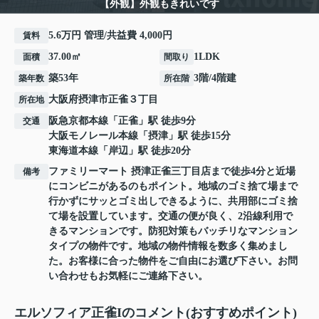
【外観】外観もきれいです
5.6万円 管理/共益費 4,000円
賃料
37.00㎡
1LDK
面積
間取り
築53年
3階/4階建
築年数
所在階
大阪府
摂津市
正雀
３丁目
所在地
阪急京都本線
「
正雀
」駅 徒歩9分
交通
大阪モノレール本線
「
摂津
」駅 徒歩15分
東海道本線
「
岸辺
」駅 徒歩20分
ファミリーマート 摂津正雀三丁目店まで徒歩4分と近場
備考
にコンビニがあるのもポイント。地域のゴミ捨て場まで
行かずにサッとゴミ出しできるように、共用部にゴミ捨
て場を設置しています。交通の便が良く、2沿線利用で
きるマンションです。防犯対策もバッチリなマンション
タイプの物件です。地域の物件情報を数多く集めまし
た。お客様に合った物件をご自由にお選び下さい。お問
い合わせもお気軽にご連絡下さい。
エルソフィア正雀Iのコメント(おすすめポイント)