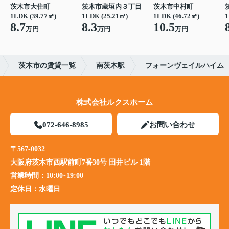
茨木市大住町
茨木市蔵垣内３丁目
茨木市中村町
1LDK (39.77㎡)
1LDK (25.21㎡)
1LDK (46.72㎡)
1
8.7
8.3
10.5
万円
万円
万円
茨木市の賃貸一覧
南茨木駅
フォーンヴェイルハイム
株式会社ルクスホーム
072-646-8985
お問い合わせ
〒567-0032
大阪府茨木市西駅前町7番30号 田井ビル 1階
営業時間：
10:00~19:00
定休日：
水曜日