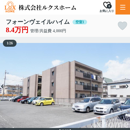
0
お気に入り
フォーンヴェイルハイム
空室1
8.4万円
管理/共益費 4,000円
1
/
26