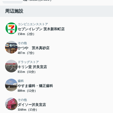
周辺施設
コンビニエンスストア
セブンイレブン 茨木新和町店
150ｍ（2分）
その他
かつや 茨木真砂店
487ｍ（7分）
ドラッグストア
キリン堂 沢良宜店
833ｍ（11分）
歯科
やすま歯科・矯正歯科
889ｍ（12分）
その他
ダイソー沢良宜店
1169ｍ（15分）