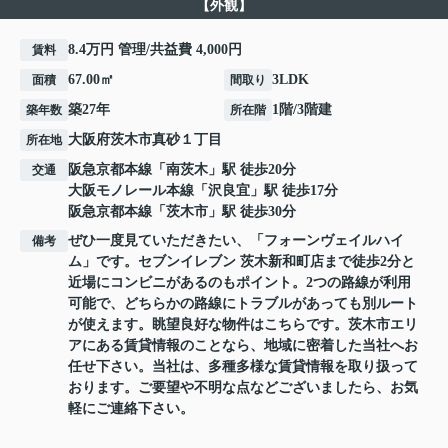
【外観】
8.4万円 管理/共益費 4,000円
賃料
67.00㎡
3LDK
面積
間取り
築27年
1階/3階建
築年数
所在階
大阪府
茨木市
真砂
１丁目
所在地
阪急京都本線
「
南茨木
」駅 徒歩20分
交通
大阪モノレール本線
「
沢良宜
」駅 徒歩17分
阪急京都本線
「
茨木市
」駅 徒歩30分
ぜひ一度見ていただきたい、「フォーンヴェイルハイ
備考
ム」です。セブンイレブン 茨木新和町店まで徒歩2分と
近場にコンビニがあるのもポイント。2つの路線が利用
可能で、どちらかの路線にトラブルがあっても別ルート
が使えます。眺望良好な物件はこちらです。茨木市エリ
アにある賃貸情報のことなら、地域に密着した当社へお
任せ下さい。当社は、多種多様な賃貸情報を取り扱って
おります。ご要望や不明な点などございましたら、お気
軽にご連絡下さい。