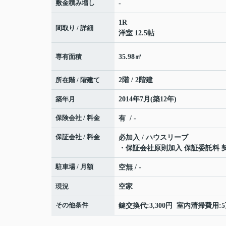
敷金積み増し
-
1R
間取り / 詳細
洋室 12.5帖
専有面積
35.98㎡
所在階 / 階建て
2階 / 2階建
築年月
2014年7月(築12年)
保険会社 / 料金
有 / -
保証会社 / 料金
必加入 / ハウスリーブ
・保証会社原則加入 保証委託料 契約
駐車場 / 月額
空無 / -
現況
空家
その他条件
鍵交換代:3,300円 室内清掃費用: