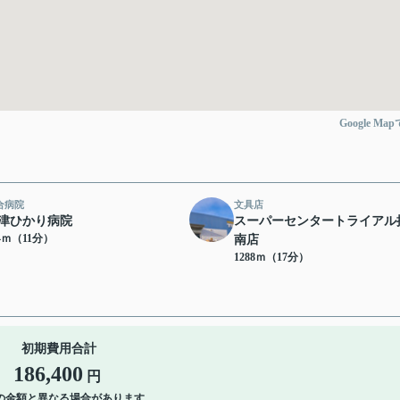
Google Ma
合病院
文具店
津ひかり病院
スーパーセンタートライアル
74ｍ（11分）
南店
1288ｍ（17分）
初期費用合計
186,400
円
の金額と異なる場合があります。