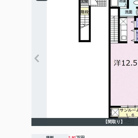
【間取り】
賃料
5.95
万円