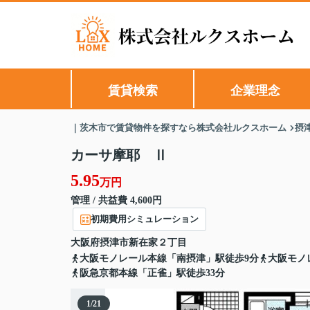
賃貸検索
企業理念
｜茨木市で賃貸物件を探すなら株式会社ルクスホーム
摂
カーサ摩耶 Ⅱ
5.95
万円
管理 / 共益費 4,600円
初期費用シミュレーション
大阪府
摂津市
新在家
２丁目
大阪モノレール本線「南摂津」駅徒歩9分
大阪モノ
阪急京都本線「正雀」駅徒歩33分
1
/
21