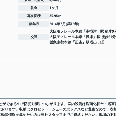
礼金
1ヶ月
専有面積
35.98㎡
築年月
2014年7月(築12年)
大阪モノレール本線
「
南摂津
」駅 徒歩9
交通
大阪モノレール本線
「
摂津
」駅 徒歩21分
阪急京都本線
「
正雀
」駅 徒歩33分
ことができるので防犯対策につながります。室内設備は洗面化粧台・浴室
ております。収納はクロゼット・シューズボックスなど豊富なので、衣
不動産情報を集めたい方は当社スタッフまでご連絡ください。地域の不