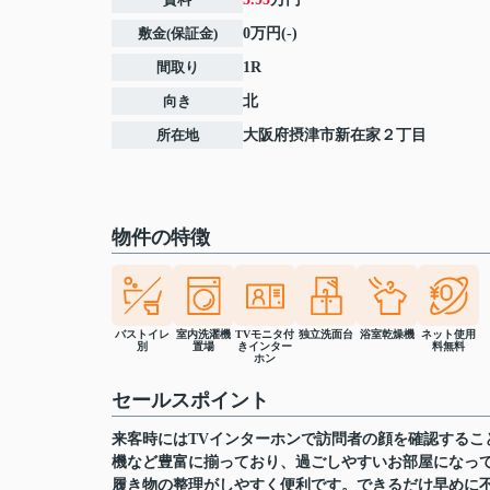
敷金(保証金)
0万円(-)
間取り
1R
向き
北
所在地
大阪府
摂津市
新在家
２丁目
物件の特徴
バストイレ
室内洗濯機
TVモニタ付
独立洗面台
浴室乾燥機
ネット使用
別
置場
きインター
料無料
ホン
セールスポイント
来客時にはTVインターホンで訪問者の顔を確認する
機など豊富に揃っており、過ごしやすいお部屋になっ
履き物の整理がしやすく便利です。できるだけ早めに