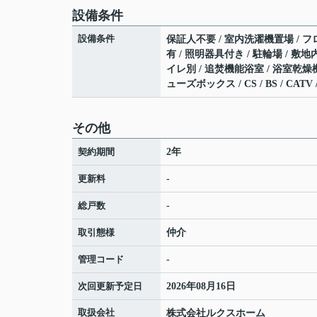
設備条件
設備条件
保証人不要 / 室内洗濯機置場 / フロ
有 / 照明器具付き / 駐輪場 / 
イレ別 / 追焚機能浴室 / 浴室乾燥機
ューズボックス / CS / BS / C
その他
契約期間
2年
更新料
-
総戸数
-
取引態様
仲介
管理コード
-
次回更新予定日
2026年08月16日
取扱会社
株式会社ルクスホーム