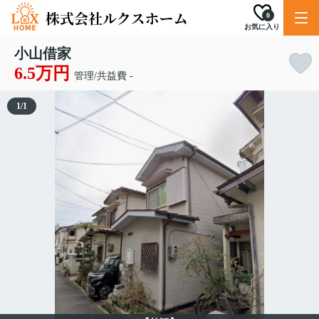
0
お気に入り
小山借家
6.5万円
管理/共益費 -
1
/
1