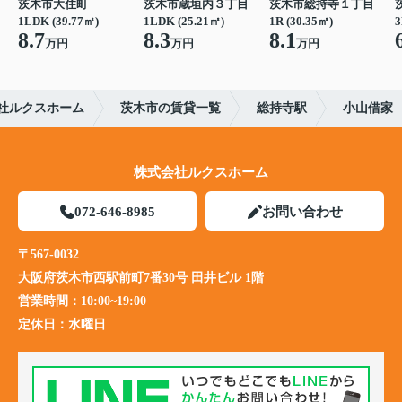
茨木市大住町
茨木市蔵垣内３丁目
茨木市総持寺１丁目
1LDK (39.77㎡)
1LDK (25.21㎡)
1R (30.35㎡)
3
8.7
8.3
8.1
万円
万円
万円
社ルクスホーム
茨木市の賃貸一覧
総持寺駅
小山借家
株式会社ルクスホーム
072-646-8985
お問い合わせ
〒567-0032
大阪府茨木市西駅前町7番30号 田井ビル 1階
営業時間：
10:00~19:00
定休日：
水曜日