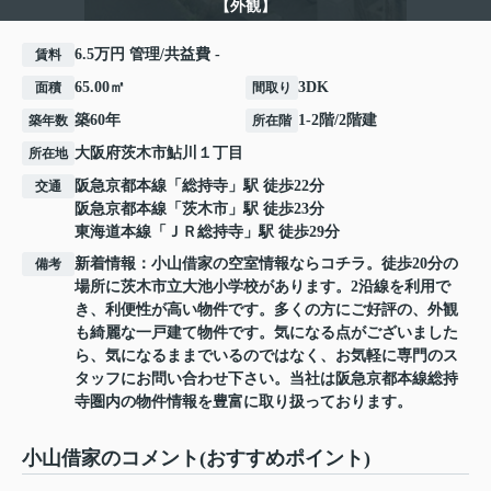
【外観】
6.5万円 管理/共益費 -
賃料
65.00㎡
3DK
面積
間取り
築60年
1-2階/2階建
築年数
所在階
大阪府
茨木市
鮎川
１丁目
所在地
阪急京都本線
「
総持寺
」駅 徒歩22分
交通
阪急京都本線
「
茨木市
」駅 徒歩23分
東海道本線
「
ＪＲ総持寺
」駅 徒歩29分
新着情報：小山借家の空室情報ならコチラ。徒歩20分の
備考
場所に茨木市立大池小学校があります。2沿線を利用で
き、利便性が高い物件です。多くの方にご好評の、外観
も綺麗な一戸建て物件です。気になる点がございました
ら、気になるままでいるのではなく、お気軽に専門のス
タッフにお問い合わせ下さい。当社は阪急京都本線総持
寺圏内の物件情報を豊富に取り扱っております。
小山借家のコメント(おすすめポイント)