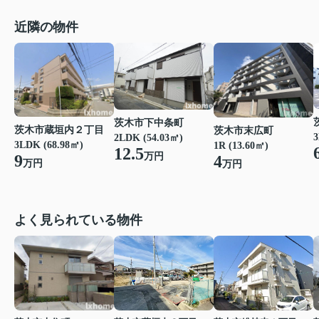
近隣の物件
茨木市下中条町
茨木市蔵垣内２丁目
茨木市末広町
3
2LDK (54.03㎡)
3LDK (68.98㎡)
1R (13.60㎡)
12.5
万円
9
4
万円
万円
よく見られている物件