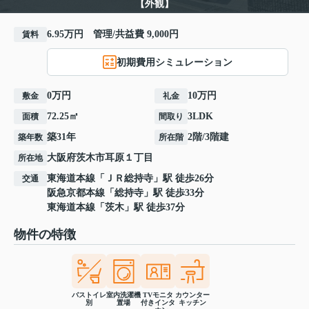
【外観】
6.95万円 管理/共益費 9,000円
賃料
初期費用シミュレーション
0万円
10万円
敷金
礼金
72.25㎡
3LDK
面積
間取り
築31年
2階/3階建
築年数
所在階
大阪府
茨木市
耳原
１丁目
所在地
東海道本線
「
ＪＲ総持寺
」駅 徒歩26分
交通
阪急京都本線
「
総持寺
」駅 徒歩33分
東海道本線
「
茨木
」駅 徒歩37分
物件の特徴
バストイレ
室内洗濯機
TVモニタ
カウンター
別
置場
付きインタ
キッチン