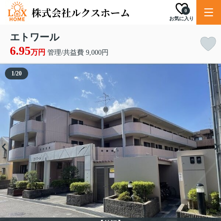
0
お気に入り
エトワール
6.95
万円
管理/共益費 9,000円
1
/
20