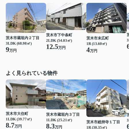
茨木市下中条町
茨木市蔵垣内２丁目
茨木市末広町
3
2LDK (54.03㎡)
3LDK (68.98㎡)
1R (13.60㎡)
12.5
万円
9
4
万円
万円
よく見られている物件
茨木市大住町
茨木市蔵垣内３丁目
1LDK (39.77㎡)
1LDK (25.21㎡)
3
茨木市総持寺１丁目
8.7
8.3
万円
万円
1R (30.35㎡)