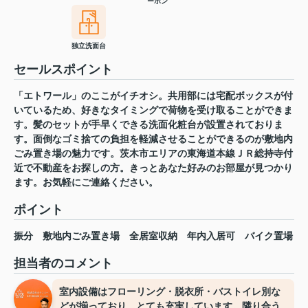
ーホン
独立洗面台
セールスポイント
「エトワール」のここがイチオシ。共用部には宅配ボックスが付
いているため、好きなタイミングで荷物を受け取ることができま
す。髪のセットが手早くできる洗面化粧台が設置されておりま
す。面倒なゴミ捨ての負担を軽減させることができるのが敷地内
ごみ置き場の魅力です。茨木市エリアの東海道本線ＪＲ総持寺付
近で不動産をお探しの方。きっとあなた好みのお部屋が見つかり
ます。お気軽にご連絡ください。
ポイント
振分
敷地内ごみ置き場
全居室収納
年内入居可
バイク置場
担当者のコメント
室内設備はフローリング・脱衣所・バストイレ別な
どが揃っており、とても充実しています。隣り合う