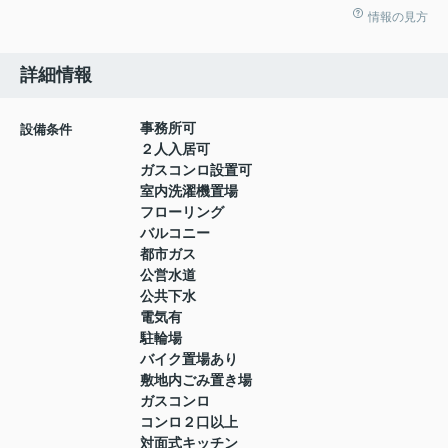
情報の見方
詳細情報
事務所可
設備条件
２人入居可
ガスコンロ設置可
室内洗濯機置場
フローリング
バルコニー
都市ガス
公営水道
公共下水
電気有
駐輪場
バイク置場あり
敷地内ごみ置き場
ガスコンロ
コンロ２口以上
対面式キッチン