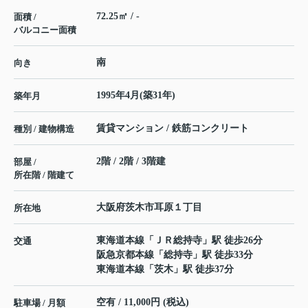
72.25㎡ / -
面積 /
バルコニー面積
南
向き
1995年4月(築31年)
築年月
賃貸マンション / 鉄筋コンクリート
種別 / 建物構造
2階 / 2階 / 3階建
部屋 /
所在階 / 階建て
大阪府
茨木市
耳原
１丁目
所在地
東海道本線
「
ＪＲ総持寺
」駅 徒歩26分
交通
阪急京都本線
「
総持寺
」駅 徒歩33分
東海道本線
「
茨木
」駅 徒歩37分
空有 / 11,000円 (税込)
駐車場 / 月額