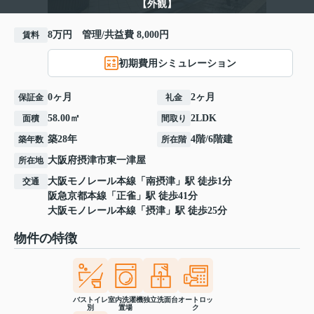
【外観】
8万円 管理/共益費 8,000円
賃料
初期費用シミュレーション
0ヶ月
2ヶ月
保証金
礼金
58.00㎡
2LDK
面積
間取り
築28年
4階/6階建
築年数
所在階
大阪府
摂津市
東一津屋
所在地
大阪モノレール本線
「
南摂津
」駅 徒歩1分
交通
阪急京都本線
「
正雀
」駅 徒歩41分
大阪モノレール本線
「
摂津
」駅 徒歩25分
物件の特徴
バストイレ
室内洗濯機
独立洗面台
オートロッ
別
置場
ク