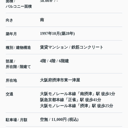
58.00㎡ / -
面積 /
バルコニー面積
南
向き
1997年10月(築28年)
築年月
賃貸マンション / 鉄筋コンクリート
種別 / 建物構造
4階 / 4階 / 6階建
部屋 /
所在階 / 階建て
大阪府
摂津市
東一津屋
所在地
大阪モノレール本線
「
南摂津
」駅 徒歩1分
交通
阪急京都本線
「
正雀
」駅 徒歩41分
大阪モノレール本線
「
摂津
」駅 徒歩25分
空無 / 11,000円 (税込)
駐車場 / 月額