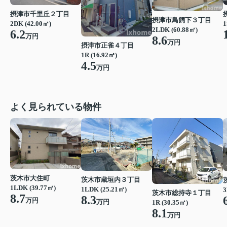
摂津市千里丘２丁目
摂津市鳥飼下３丁目
2DK (42.00㎡)
1
2LDK (60.88㎡)
6.2
万円
8.6
万円
摂津市正雀４丁目
1R (16.92㎡)
4.5
万円
よく見られている物件
茨木市大住町
茨木市蔵垣内３丁目
1LDK (39.77㎡)
1LDK (25.21㎡)
3
茨木市総持寺１丁目
8.7
8.3
万円
万円
1R (30.35㎡)
8.1
万円