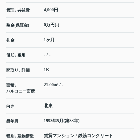
4,000円
管理 / 共益費
0万円(-)
敷金(保証金)
1ヶ月
礼金
- / -
償却 / 敷引
1K
間取り / 詳細
21.00㎡ / -
面積 /
バルコニー面積
北東
向き
1993年5月(築33年)
築年月
賃貸マンション / 鉄筋コンクリート
種別 / 建物構造