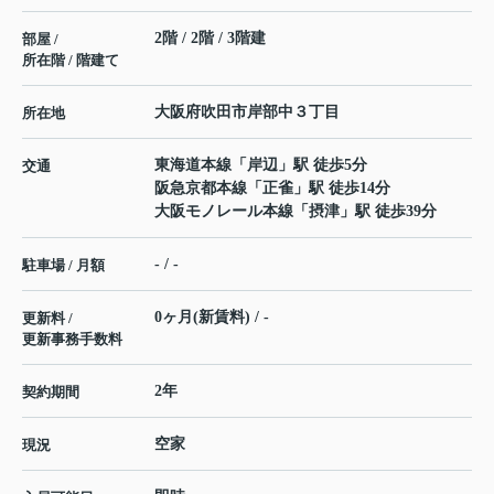
2階 / 2階 / 3階建
部屋 /
所在階 / 階建て
大阪府
吹田市
岸部中
３丁目
所在地
東海道本線
「
岸辺
」駅 徒歩5分
交通
阪急京都本線
「
正雀
」駅 徒歩14分
大阪モノレール本線
「
摂津
」駅 徒歩39分
- / -
駐車場 / 月額
0ヶ月(新賃料) / -
更新料 /
更新事務手数料
2年
契約期間
空家
現況