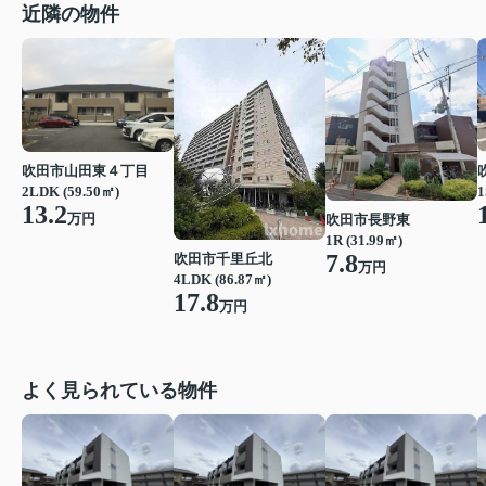
近隣の物件
吹田市山田東４丁目
2LDK (59.50㎡)
1
13.2
万円
吹田市長野東
1R (31.99㎡)
7.8
吹田市千里丘北
万円
4LDK (86.87㎡)
17.8
万円
よく見られている物件