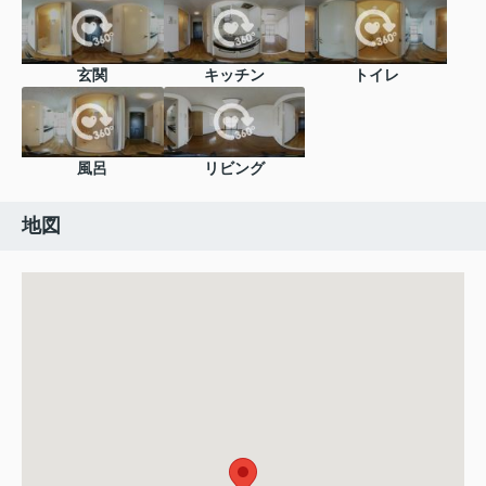
玄関
キッチン
トイレ
風呂
リビング
地図