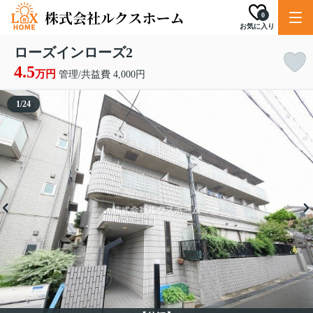
0
お気に入り
ローズインローズ2
4.5
万円
管理/共益費 4,000円
1
/
24