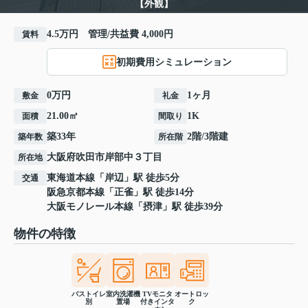
【外観】
4.5万円 管理/共益費 4,000円
賃料
初期費用シミュレーション
0万円
1ヶ月
敷金
礼金
21.00㎡
1K
面積
間取り
築33年
2階/3階建
築年数
所在階
大阪府
吹田市
岸部中
３丁目
所在地
東海道本線
「
岸辺
」駅 徒歩5分
交通
阪急京都本線
「
正雀
」駅 徒歩14分
大阪モノレール本線
「
摂津
」駅 徒歩39分
物件の特徴
バストイレ
室内洗濯機
TVモニタ
オートロッ
別
置場
付きインタ
ク