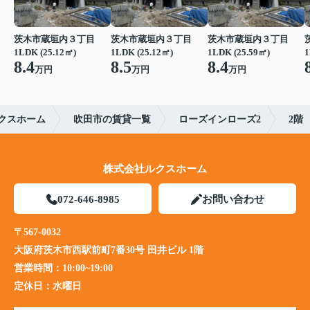
茨木市蔵垣内３丁目
茨木市蔵垣内３丁目
茨木市蔵垣内３丁目
1LDK (25.12㎡)
1LDK (25.12㎡)
1LDK (25.59㎡)
1
8.4
8.5
8.4
万円
万円
万円
クスホーム
吹田市の賃貸一覧
ローズインローズ2
2階
株式会社ルクスホーム
072-646-8985
お問い合わせ
〒567-0032
大阪府茨木市西駅前町7番30号 田井ビル 1階
営業時間：
10:00~19:00
定休日：
水曜日