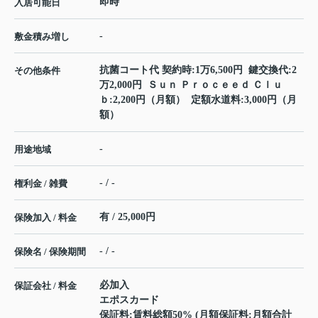
即時
入居可能日
-
敷金積み増し
抗菌コート代 契約時:1万6,500円 鍵交換代:2
その他条件
万2,000円 Ｓｕｎ Ｐｒｏｃｅｅｄ Ｃｌｕ
ｂ:2,200円（月額） 定額水道料:3,000円（月
額）
-
用途地域
- / -
権利金 / 雑費
有 / 25,000円
保険加入 / 料金
- / -
保険名 / 保険期間
必加入
保証会社 / 料金
エポスカード
保証料:賃料総額50% (月額保証料:月額合計