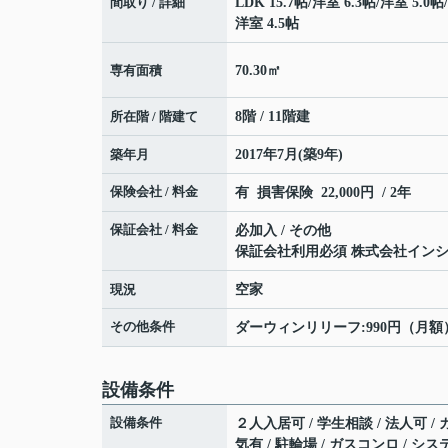
間取り / 詳細
LDK 15.7帖
/
洋室 6.3帖
/
洋室 5.0帖
/
洋室 4.5帖
専有面積
70.30㎡
所在階 / 階建て
8階 / 11階建
築年月
2017年7月(築9年)
保険会社 / 料金
有 損害保険 22,000円 / 2年
保証会社 / 料金
必加入 / その他
保証会社利用必須 株式会社イン
現況
空家
その他条件
ダーウィンリリーフ:990円（月額
設備条件
設備条件
２人入居可 / 学生相談 / 法人可 /
気有 / 駐輪場 / ガスコンロ / シ