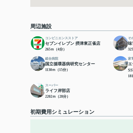
周辺施設
コンビニエンスストア
そ
セブンイレブン 摂津東正雀店
味
265ｍ（4分）
3
総合病院
家
国立循環器病研究センター
エ
1130ｍ（15分）
S
18
スーパー
ライフ岸部店
2202ｍ（28分）
初期費用シミュレーション