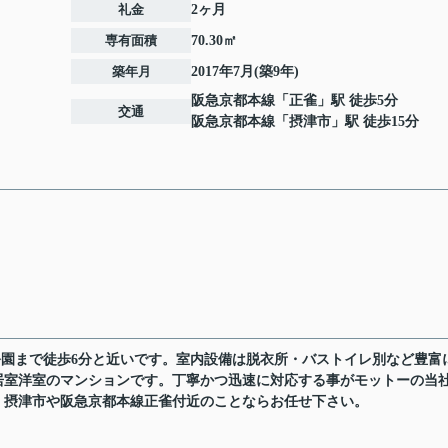
礼金
2ヶ月
専有面積
70.30㎡
築年月
2017年7月(築9年)
阪急京都本線
「
正雀
」駅 徒歩5分
交通
阪急京都本線
「
摂津市
」駅 徒歩15分
屋公園まで徒歩6分と近いです。室内設備は脱衣所・バストイレ別など豊富
居室洋室のマンションです。丁寧かつ迅速に対応する事がモットーの当
。摂津市や阪急京都本線正雀付近のことならお任せ下さい。