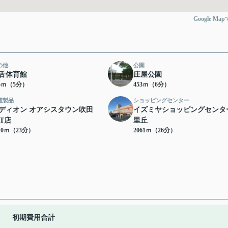
Google Ma
の他
公園
舌体育館
庄屋公園
25ｍ（5分）
453ｍ（6分）
電製品
ショッピングセンター
ディオン オアシスタウン吹田
イズミヤショッピングセンタ
ST店
里丘
10ｍ（23分）
2061ｍ（26分）
初期費用合計