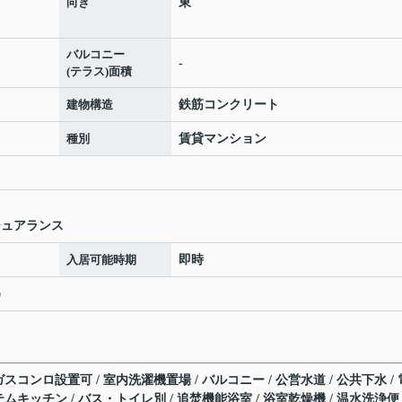
向き
東
バルコニー
-
(テラス)面積
建物構造
鉄筋コンクリート
種別
賃貸マンション
シュアランス
入居可能時期
即時
）
 ガスコンロ設置可 / 室内洗濯機置場 / バルコニー / 公営水道 / 公共下水 / 
ステムキッチン / バス・トイレ別 / 追焚機能浴室 / 浴室乾燥機 / 温水洗浄便