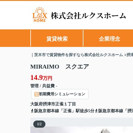
賃貸検索
企業理念
｜茨木市で賃貸物件を探すなら株式会社ルクスホーム
摂
MIRAIMO スクエア
14.9
万円
管理 / 共益費 -
初期費用シミュレーション
大阪府
摂津市
正雀
１丁目
阪急京都本線「正雀」駅徒歩5分
阪急京都本線「摂
1
/
2