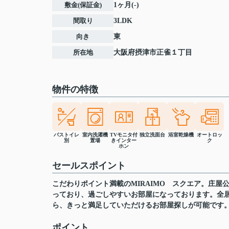
敷金(保証金)
1ヶ月(-)
間取り
3LDK
向き
東
所在地
大阪府
摂津市
正雀
１丁目
物件の特徴
バストイレ
室内洗濯機
TVモニタ付
独立洗面台
浴室乾燥機
オートロッ
別
置場
きインター
ク
ホン
セールスポイント
こだわりポイント満載のMIRAIMO スクエア。庄
っており、過ごしやすいお部屋になっております。全
ら、きっと満足していただけるお部屋探しが可能です
ポイント