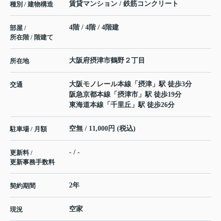
賃貸マンション / 鉄筋コンクリート
種別 / 建物構造
4階 / 4階 / 4階建
部屋 /
所在階 / 階建て
大阪府
摂津市
鶴野
２丁目
所在地
大阪モノレール本線
「
摂津
」駅 徒歩3分
交通
阪急京都本線
「
摂津市
」駅 徒歩19分
東海道本線
「
千里丘
」駅 徒歩26分
空無 / 11,000円 (税込)
駐車場 / 月額
- / -
更新料 /
更新事務手数料
2年
契約期間
空家
現況