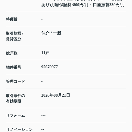
あり)月額保証料:800円/月・口座振替330円/月
-
特優賃
仲介 / 一般
取引態様 /
賃貸区分
11戸
総戸数
95670977
物件番号
-
管理コード
2026年08月21日
取引条件の
有効期限
---
リフォーム
--
リノベーション