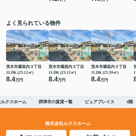
よく見られている物件
茨木市蔵垣内３丁目
茨木市蔵垣内３丁目
茨木市蔵垣内３丁目
1LDK (25.12㎡)
1LDK (25.12㎡)
1LDK (25.59㎡)
1
8.4
8.4
8.4
万円
万円
万円
社ルクスホーム
摂津市の賃貸一覧
ピュアプレイス
4階
株式会社ルクスホーム