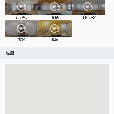
キッチン
収納
リビング
玄関
風呂
地図