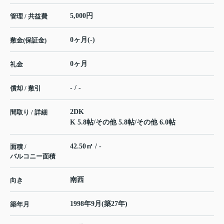
5,000円
管理 / 共益費
0ヶ月(-)
敷金(保証金)
0ヶ月
礼金
- / -
償却 / 敷引
2DK
間取り / 詳細
K 5.8帖
/
その他 5.8帖
/
その他 6.0帖
42.50㎡ / -
面積 /
バルコニー面積
南西
向き
1998年9月(築27年)
築年月