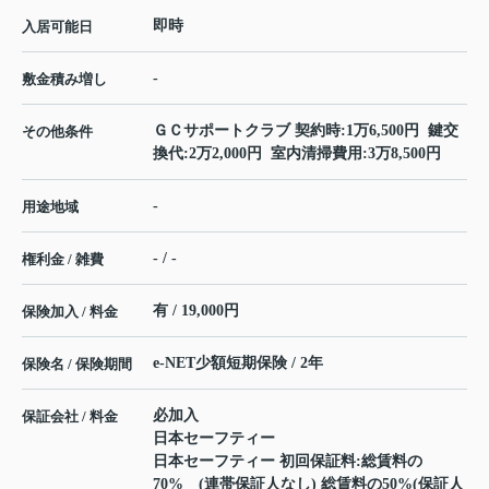
即時
入居可能日
-
敷金積み増し
ＧＣサポートクラブ 契約時:1万6,500円 鍵交
その他条件
換代:2万2,000円 室内清掃費用:3万8,500円
-
用途地域
- / -
権利金 / 雑費
有 / 19,000円
保険加入 / 料金
e-NET少額短期保険 / 2年
保険名 / 保険期間
必加入
保証会社 / 料金
日本セーフティー
日本セーフティー 初回保証料:総賃料の
70% (連帯保証人なし) 総賃料の50%(保証人