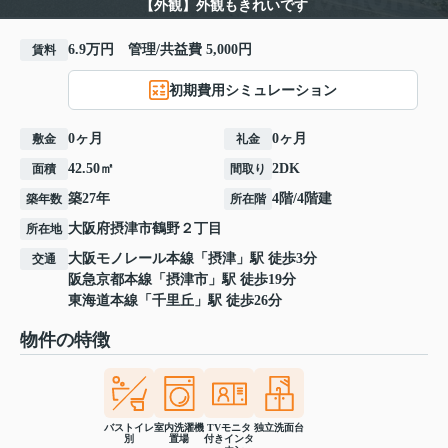
【外観】外観もきれいです
6.9万円 管理/共益費 5,000円
賃料
初期費用シミュレーション
0ヶ月
0ヶ月
敷金
礼金
42.50㎡
2DK
面積
間取り
築27年
4階/4階建
築年数
所在階
大阪府
摂津市
鶴野
２丁目
所在地
大阪モノレール本線
「
摂津
」駅 徒歩3分
交通
阪急京都本線
「
摂津市
」駅 徒歩19分
東海道本線
「
千里丘
」駅 徒歩26分
物件の特徴
バストイレ
室内洗濯機
TVモニタ
独立洗面台
別
置場
付きインタ