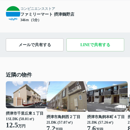
コンビニエンスストア
ファミリーマート 摂津鶴野店
346ｍ（5分）
メールで共有する
LINEで共有する
近隣の物件
摂津市千里丘東１丁目
摂津市鳥飼西２丁目
摂津市鳥飼本町４丁目
1SLDK (58.01㎡)
2LDK (57.07㎡)
2LDK (57.26㎡)
2
12.5
万円
7.2
7.6
万円
万円