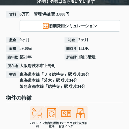
【外観】外観は落ち着いています
6万円 管理/共益費 3,000円
賃料
初期費用シミュレーション
0ヶ月
2ヶ月
敷金
礼金
39.00㎡
1LDK
面積
間取り
築20年
2階/3階建
築年数
所在階
大阪府
茨木市
上野町
所在地
東海道本線
「
ＪＲ総持寺
」駅 徒歩28分
交通
東海道本線
「
茨木
」駅 徒歩34分
阪急京都本線
「
総持寺
」駅 徒歩34分
物件の特徴
バストイレ
室内洗濯機
TVモニタ
独立洗面台
別
置場
付きインタ