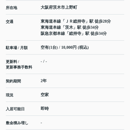
大阪府
茨木市
上野町
所在地
東海道本線
「
ＪＲ総持寺
」駅 徒歩28分
交通
東海道本線
「
茨木
」駅 徒歩34分
阪急京都本線
「
総持寺
」駅 徒歩34分
空有(1台) / 10,000円 (税込)
駐車場 / 月額
- / -
更新料 /
更新事務手数料
2年
契約期間
空家
現況
即時
入居可能日
-
敷金積み増し