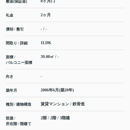
0ヶ月(-)
敷金(保証金)
2ヶ月
礼金
- / -
償却 / 敷引
1LDK
間取り / 詳細
39.00㎡ / -
面積 /
バルコニー面積
-
向き
2006年6月(築20年)
築年月
賃貸マンション / 鉄骨造
種別 / 建物構造
2階 / 2階 / 3階建
部屋 /
所在階 / 階建て