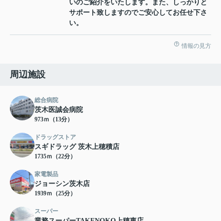
いのご紹介をいたします。また、しっかりと
サポート致しますのでご安心してお任せ下さ
い。
情報の見方
周辺施設
総合病院
茨木医誠会病院
973ｍ（13分）
ドラッグストア
スギドラッグ 茨木上穂積店
1735ｍ（22分）
家電製品
ジョーシン茨木店
1939ｍ（25分）
スーパー
業務スーパーTAKENOKO上穂東店