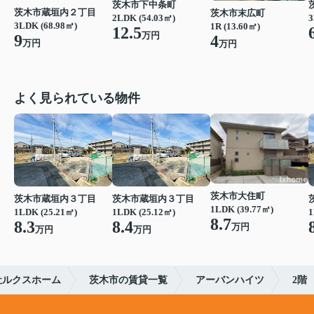
茨木市下中条町
茨木市蔵垣内２丁目
茨木市末広町
3
2LDK (54.03㎡)
3LDK (68.98㎡)
1R (13.60㎡)
12.5
万円
9
4
万円
万円
よく見られている物件
茨木市大住町
茨木市蔵垣内３丁目
茨木市蔵垣内３丁目
1LDK (39.77㎡)
1LDK (25.21㎡)
1LDK (25.12㎡)
1
8.7
8.3
8.4
万円
万円
万円
社ルクスホーム
茨木市の賃貸一覧
アーバンハイツ
2階