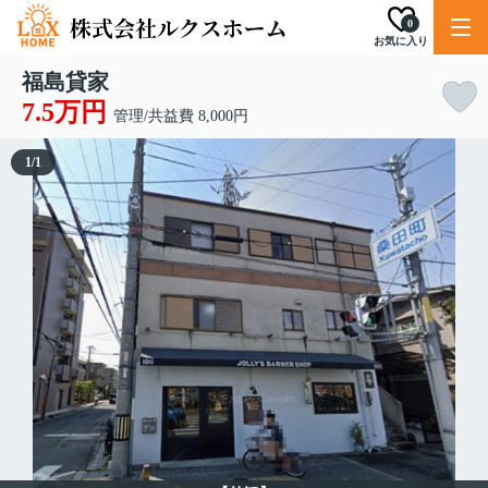
0
お気に入り
福島貸家
7.5万円
管理/共益費 8,000円
1
/
1