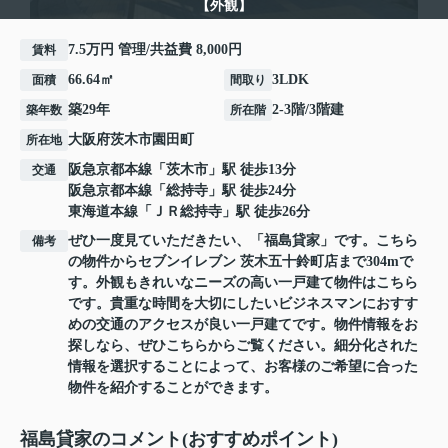
【外観】
7.5万円 管理/共益費 8,000円
賃料
66.64㎡
3LDK
面積
間取り
築29年
2-3階/3階建
築年数
所在階
大阪府
茨木市
園田町
所在地
阪急京都本線
「
茨木市
」駅 徒歩13分
交通
阪急京都本線
「
総持寺
」駅 徒歩24分
東海道本線
「
ＪＲ総持寺
」駅 徒歩26分
ぜひ一度見ていただきたい、「福島貸家」です。こちら
備考
の物件からセブンイレブン 茨木五十鈴町店まで304mで
す。外観もきれいなニーズの高い一戸建て物件はこちら
です。貴重な時間を大切にしたいビジネスマンにおすす
めの交通のアクセスが良い一戸建てです。物件情報をお
探しなら、ぜひこちらからご覧ください。細分化された
情報を選択することによって、お客様のご希望に合った
物件を紹介することができます。
福島貸家のコメント(おすすめポイント)