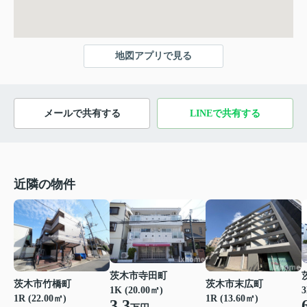
地図アプリで見る
メールで共有する
LINEで共有する
近隣の物件
茨木市寺田町
茨木市竹橋町
茨木市末広町
1K (20.00㎡)
3
1R (22.00㎡)
1R (13.60㎡)
3.3