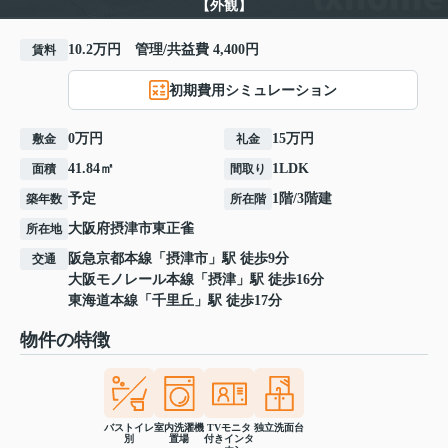
【外観】
10.2万円 管理/共益費 4,400円
賃料
初期費用シミュレーション
0万円
15万円
敷金
礼金
41.84㎡
1LDK
面積
間取り
予定
1階/3階建
築年数
所在階
大阪府
摂津市
東正雀
所在地
阪急京都本線
「
摂津市
」駅 徒歩9分
交通
大阪モノレール本線
「
摂津
」駅 徒歩16分
東海道本線
「
千里丘
」駅 徒歩17分
物件の特徴
バストイレ
室内洗濯機
TVモニタ
独立洗面台
別
置場
付きインタ