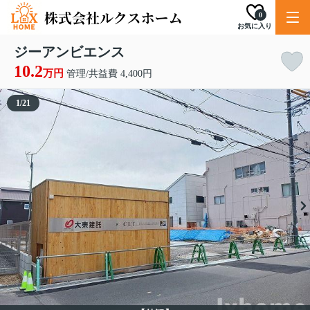
0
お気に入り
ジーアンビエンス
10.2
万円
管理/共益費 4,400円
1
/
21