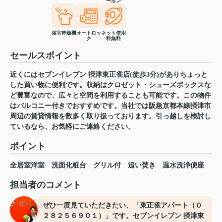
ーホン
浴室乾燥機
オートロッ
ネット使用
ク
料無料
セールスポイント
近くにはセブンイレブン 摂津東正雀店(徒歩3分)がありちょっと
した買い物に便利です。収納はクロゼット・シューズボックスな
ど豊富なので、広々と空間を利用することも可能です。この物件
はバルコニー付きでおすすめです。当社では阪急京都本線摂津市
周辺の賃貸情報を数多く取り扱っております。引っ越しを検討し
ているなら、お気軽にご連絡ください。
ポイント
全居室洋室
洗面化粧台
グリル付
追い焚き
温水洗浄便座
担当者のコメント
ぜひ一度見ていただきたい、「東正雀アパート（０
２８２５６９０１）」です。セブンイレブン 摂津東