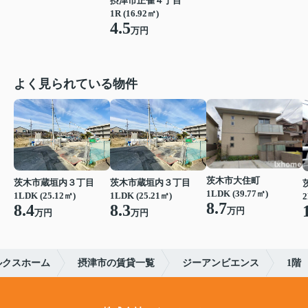
摂津市正雀４丁目
1R (16.92㎡)
4.5
万円
よく見られている物件
茨木市大住町
茨木市蔵垣内３丁目
茨木市蔵垣内３丁目
1LDK (39.77㎡)
1LDK (25.12㎡)
1LDK (25.21㎡)
2
8.7
8.4
8.3
万円
万円
万円
ルクスホーム
摂津市の賃貸一覧
ジーアンビエンス
1階