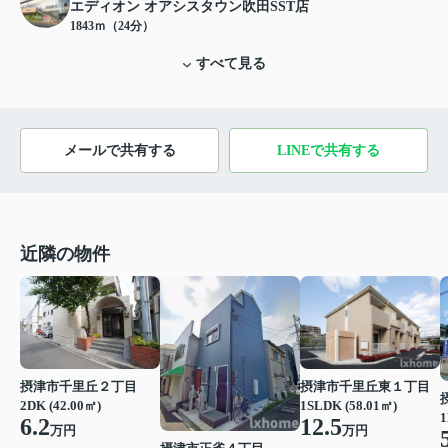
エディオン オアシスタウン吹田SST店
1843ｍ（24分）
すべて見る
メールで共有する
LINEで共有する
近隣の物件
摂津市千里丘２丁目
摂津市千里丘東１丁目
2DK (42.00㎡)
1SLDK (58.01㎡)
1
6.2
12.5
万円
万円