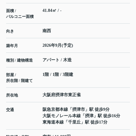
41.84㎡ / -
面積 /
バルコニー面積
南西
向き
2026年9月(予定)
築年月
アパート / 木造
種別 / 建物構造
1階 / 1階 / 3階建
部屋 /
所在階 / 階建て
大阪府
摂津市
東正雀
所在地
阪急京都本線
「
摂津市
」駅 徒歩9分
交通
大阪モノレール本線
「
摂津
」駅 徒歩16分
東海道本線
「
千里丘
」駅 徒歩17分