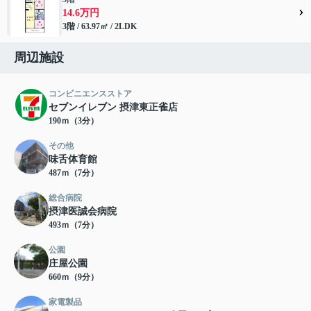
14.6万円
3階 / 63.97㎡ / 2LDK
周辺施設
コンビニエンスストア
セブンイレブン 摂津東正雀店
190ｍ（3分）
その他
味舌体育館
487ｍ（7分）
総合病院
摂津医誠会病院
493ｍ（7分）
公園
庄屋公園
660ｍ（9分）
家電製品