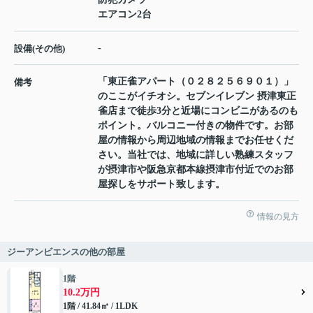
エアコン2台
-
設備(その他)
「東正雀アパート（０２８２５６９０１）」
備考
のここがイチオシ。セブンイレブン 摂津東正
雀店まで徒歩3分と近場にコンビニがあるのも
ポイント。バルコニー付きの物件です。お部
屋の情報から周辺地域の情報までお任せくだ
さい。当社では、地域に詳しい熟練スタッフ
が摂津市や阪急京都本線摂津市付近でのお部
屋探しをサポート致します。
情報の見方
ジーアンビエンスの他の部屋
1階
10.2万円
1階 / 41.84㎡ / 1LDK