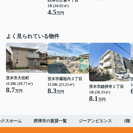
摂津市正雀４丁目
1R (16.92㎡)
4.5
万円
よく見られている物件
茨木市大住町
茨木市蔵垣内３丁目
1LDK (39.77㎡)
1LDK (25.21㎡)
3
茨木市総持寺１丁目
8.7
8.3
万円
万円
1R (30.35㎡)
8.1
万円
ルクスホーム
摂津市の賃貸一覧
ジーアンビエンス
1階