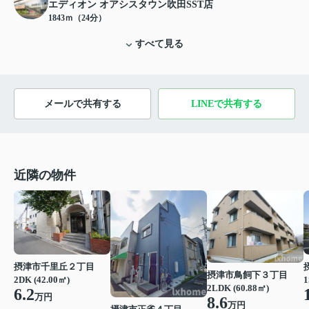
エディオン オアシスタウン吹田SST店
1843ｍ（24分）
すべて見る
メールで共有する
LINEで共有する
近隣の物件
摂津市千里丘２丁目
摂津市鳥飼下３丁目
2DK (42.00㎡)
1
2LDK (60.88㎡)
6.2
万円
8.6
万円