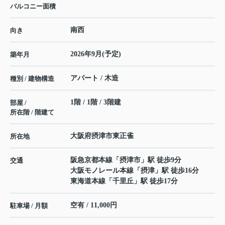
バルコニー面積
南西
向き
2026年9月(予定)
築年月
アパート / 木造
種別 / 建物構造
1階 / 1階 / 3階建
部屋 /
所在階 / 階建て
大阪府
摂津市
東正雀
所在地
阪急京都本線
「
摂津市
」駅 徒歩9分
交通
大阪モノレール本線
「
摂津
」駅 徒歩16分
東海道本線
「
千里丘
」駅 徒歩17分
空有 / 11,000円
駐車場 / 月額