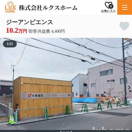
0
お気に入り
ジーアンビエンス
10.2
万円
管理/共益費 4,400円
1
/
21