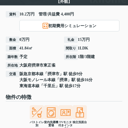
【外観】
10.2万円 管理/共益費 4,400円
賃料
初期費用シミュレーション
0万円
15万円
敷金
礼金
41.84㎡
1LDK
面積
間取り
予定
1階/3階建
築年数
所在階
大阪府
摂津市
東正雀
所在地
阪急京都本線
「
摂津市
」駅 徒歩9分
交通
大阪モノレール本線
「
摂津
」駅 徒歩16分
東海道本線
「
千里丘
」駅 徒歩17分
物件の特徴
バストイレ
室内洗濯機
TVモニタ
独立洗面台
別
置場
付きインタ