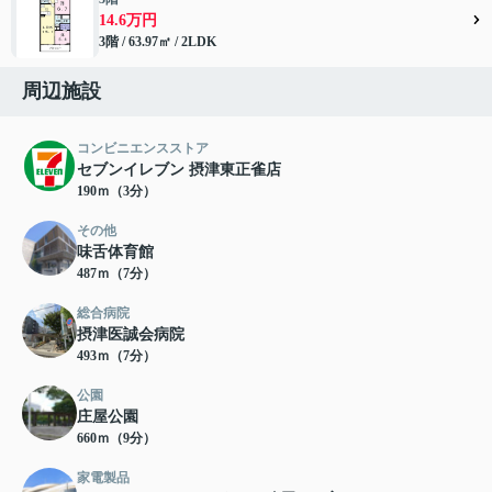
14.6万円
3階 / 63.97㎡ / 2LDK
周辺施設
コンビニエンスストア
セブンイレブン 摂津東正雀店
190ｍ（3分）
その他
味舌体育館
487ｍ（7分）
総合病院
摂津医誠会病院
493ｍ（7分）
公園
庄屋公園
660ｍ（9分）
家電製品