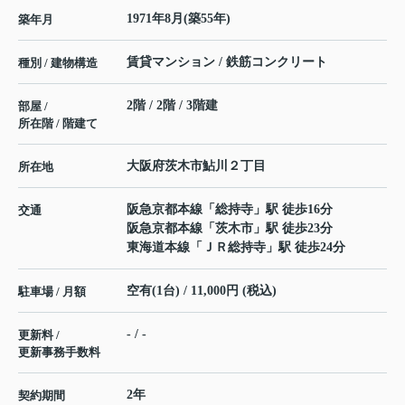
1971年8月(築55年)
築年月
賃貸マンション / 鉄筋コンクリート
種別 / 建物構造
2階 / 2階 / 3階建
部屋 /
所在階 / 階建て
大阪府
茨木市
鮎川
２丁目
所在地
阪急京都本線
「
総持寺
」駅 徒歩16分
交通
阪急京都本線
「
茨木市
」駅 徒歩23分
東海道本線
「
ＪＲ総持寺
」駅 徒歩24分
空有(1台) / 11,000円 (税込)
駐車場 / 月額
- / -
更新料 /
更新事務手数料
2年
契約期間