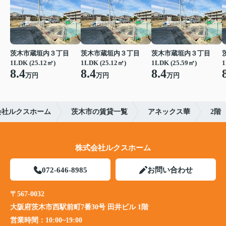
茨木市蔵垣内３丁目
茨木市蔵垣内３丁目
茨木市蔵垣内３丁目
1LDK (25.12㎡)
1LDK (25.12㎡)
1LDK (25.59㎡)
1
8.4
8.4
8.4
万円
万円
万円
会社ルクスホーム
茨木市の賃貸一覧
アネックス華
2階
株式会社ルクスホーム
072-646-8985
お問い合わせ
〒567-0032
大阪府茨木市西駅前町7番30号 田井ビル 1階
営業時間：
10:00~19:00