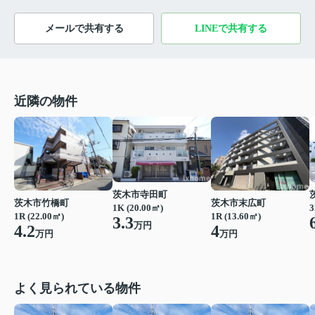
メールで共有する
LINEで共有する
近隣の物件
茨木市寺田町
茨木市竹橋町
茨木市末広町
1K (20.00㎡)
3
1R (22.00㎡)
1R (13.60㎡)
3.3
万円
4.2
4
万円
万円
よく見られている物件