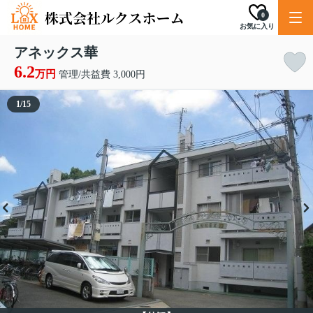
0
お気に入り
アネックス華
6.2
万円
管理/共益費 3,000円
1
/
15