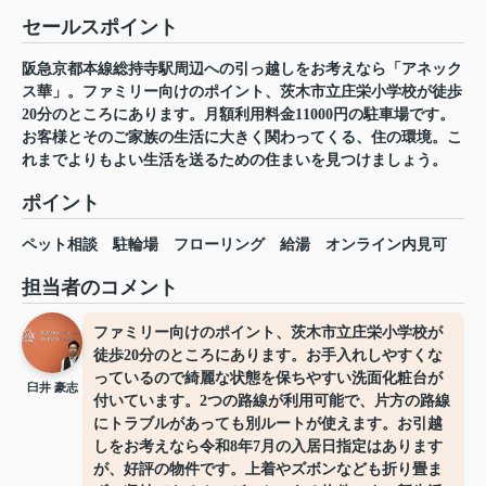
セールスポイント
阪急京都本線総持寺駅周辺への引っ越しをお考えなら「アネック
ス華」。ファミリー向けのポイント、茨木市立庄栄小学校が徒歩
20分のところにあります。月額利用料金11000円の駐車場です。
お客様とそのご家族の生活に大きく関わってくる、住の環境。こ
れまでよりもよい生活を送るための住まいを見つけましょう。
ポイント
ペット相談
駐輪場
フローリング
給湯
オンライン内見可
担当者のコメント
ファミリー向けのポイント、茨木市立庄栄小学校が
徒歩20分のところにあります。お手入れしやすくな
っているので綺麗な状態を保ちやすい洗面化粧台が
臼井 豪志
付いています。2つの路線が利用可能で、片方の路線
にトラブルがあっても別ルートが使えます。お引越
しをお考えなら令和8年7月の入居日指定はあります
が、好評の物件です。上着やズボンなども折り畳ま