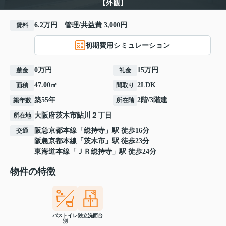
【外観】
6.2万円 管理/共益費 3,000円
賃料
初期費用シミュレーション
0万円
15万円
敷金
礼金
47.00㎡
2LDK
面積
間取り
築55年
2階/3階建
築年数
所在階
大阪府
茨木市
鮎川
２丁目
所在地
阪急京都本線
「
総持寺
」駅 徒歩16分
交通
阪急京都本線
「
茨木市
」駅 徒歩23分
東海道本線
「
ＪＲ総持寺
」駅 徒歩24分
物件の特徴
バストイレ
独立洗面台
別