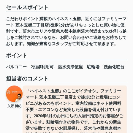
セールスポイント
こだわりポイント満載のハイネスト玉櫛。近くにはファミリーマ
ート 茨木玉櫛二丁目店(徒歩2分)がありちょっとした買い物に便
利です。茨木市エリアや阪急京都本線南茨木付近までのお引っ越
しをご検討されているなら、お問い合わせやご連絡をお待ちして
おります。知識が豊富なスタッフがご対応させて頂きます。
ポイント
バルコニー
2沿線利用可
温水洗浄便座
駐輪場
洗面化粧台
担当者のコメント
「ハイネスト玉櫛」のここがイチオシ。ファミリー
マート 茨木玉櫛二丁目店まで徒歩2分と近場にコン
ビニがあるのもポイント。室内設備はネット使用料
矢野 博紀
不要・エアコンなど充実した設備を備え付けていま
す。2026年6月のお日にちの入居日指定のお部屋がご
ざいます。駐輪場付きの物件です。これからの新生
活で失敗できないお部屋探し。茨木市や阪急京都本