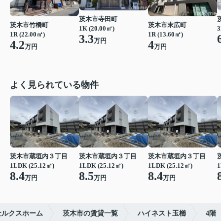
茨木市寺田町
茨木市竹橋町
茨木市末広町
1K (20.00㎡)
3
1R (22.00㎡)
1R (13.60㎡)
3.3
万円
4.2
4
万円
万円
よく見られている物件
茨木市蔵垣内３丁目
茨木市蔵垣内３丁目
茨木市蔵垣内３丁目
1LDK (25.12㎡)
1LDK (25.12㎡)
1LDK (25.12㎡)
1
8.4
8.5
8.4
万円
万円
万円
社ルクスホーム
茨木市の賃貸一覧
ハイネスト玉櫛
4階