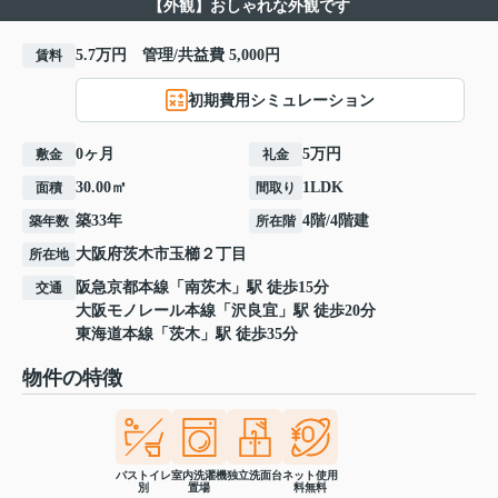
【外観】おしゃれな外観です
5.7万円 管理/共益費 5,000円
賃料
初期費用シミュレーション
0ヶ月
5万円
敷金
礼金
30.00㎡
1LDK
面積
間取り
築33年
4階/4階建
築年数
所在階
大阪府
茨木市
玉櫛
２丁目
所在地
阪急京都本線
「
南茨木
」駅 徒歩15分
交通
大阪モノレール本線
「
沢良宜
」駅 徒歩20分
東海道本線
「
茨木
」駅 徒歩35分
物件の特徴
バストイレ
室内洗濯機
独立洗面台
ネット使用
別
置場
料無料