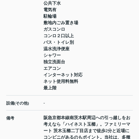
公共下水
電気有
駐輪場
敷地内ごみ置き場
ガスコンロ
コンロ２口以上
バス・トイレ別
温水洗浄便座
シャワー
独立洗面台
エアコン
インターネット対応
ネット使用料無料
最上階
-
設備(その他)
阪急京都本線南茨木駅周辺への引っ越しをお
備考
考えなら「ハイネスト玉櫛」。ファミリーマ
ート 茨木玉櫛二丁目店まで徒歩2分と近場に
コンビニがあるのもポイント。当社は、多種