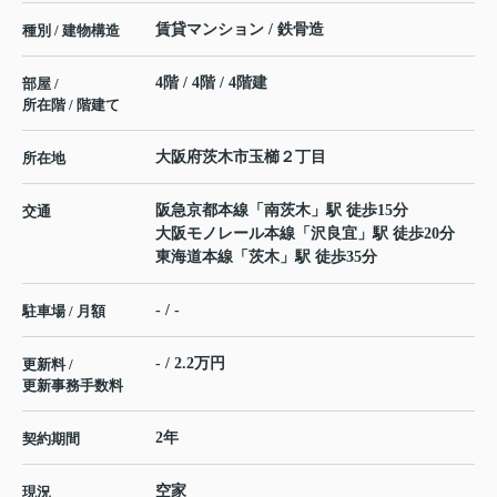
賃貸マンション / 鉄骨造
種別 / 建物構造
4階 / 4階 / 4階建
部屋 /
所在階 / 階建て
大阪府
茨木市
玉櫛
２丁目
所在地
阪急京都本線
「
南茨木
」駅 徒歩15分
交通
大阪モノレール本線
「
沢良宜
」駅 徒歩20分
東海道本線
「
茨木
」駅 徒歩35分
- / -
駐車場 / 月額
- / 2.2万円
更新料 /
更新事務手数料
2年
契約期間
空家
現況