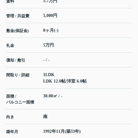
5.7万円
賃料
5,000円
管理 / 共益費
0ヶ月(-)
敷金(保証金)
5万円
礼金
- / -
償却 / 敷引
1LDK
間取り / 詳細
LDK 12.0帖
/
洋室 6.0帖
30.00㎡ / -
面積 /
バルコニー面積
南
向き
1992年11月(築33年)
築年月