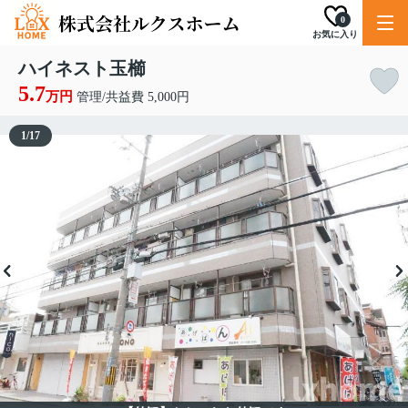
0
お気に入り
ハイネスト玉櫛
5.7
万円
管理/共益費 5,000円
1
/
17