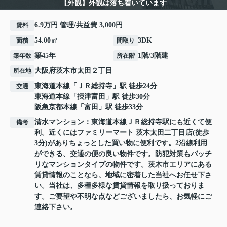
【外観】外観は落ち着いています
6.9万円 管理/共益費 3,000円
賃料
54.00㎡
3DK
面積
間取り
築45年
1階/3階建
築年数
所在階
大阪府
茨木市
太田
２丁目
所在地
東海道本線
「
ＪＲ総持寺
」駅 徒歩24分
交通
東海道本線
「
摂津富田
」駅 徒歩30分
阪急京都本線
「
富田
」駅 徒歩33分
清水マンション：東海道本線ＪＲ総持寺駅にも近くて便
備考
利。近くにはファミリーマート 茨木太田二丁目店(徒歩
3分)がありちょっとした買い物に便利です。2沿線利用
ができる、交通の便の良い物件です。防犯対策もバッチ
リなマンションタイプの物件です。茨木市エリアにある
賃貸情報のことなら、地域に密着した当社へお任せ下さ
い。当社は、多種多様な賃貸情報を取り扱っておりま
す。ご要望や不明な点などございましたら、お気軽にご
連絡下さい。