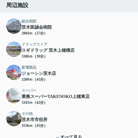
周辺施設
総合病院
茨木医誠会病院
2094ｍ（27分）
ドラッグストア
スギドラッグ 茨木上穂積店
3106ｍ（39分）
家電製品
ジョーシン茨木店
3209ｍ（41分）
スーパー
業務スーパーTAKENOKO上穂東店
3343ｍ（42分）
その他
茨木市市役所
3536ｍ（45分）
すべて見る