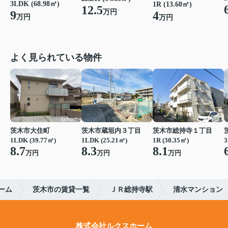
3LDK (68.98㎡)
1R (13.60㎡)
12.5
万円
9
4
万円
万円
よく見られている物件
茨木市大住町
茨木市蔵垣内３丁目
茨木市総持寺１丁目
1LDK (39.77㎡)
1LDK (25.21㎡)
1R (30.35㎡)
3
8.7
8.3
8.1
万円
万円
万円
ーム
茨木市の賃貸一覧
ＪＲ総持寺駅
清水マンション
株式会社ルクスホーム