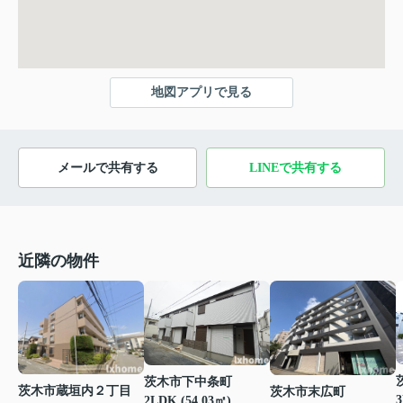
地図アプリで見る
メールで共有する
LINEで共有する
近隣の物件
茨木市下中条町
茨木市蔵垣内２丁目
茨木市末広町
3
2LDK (54.03㎡)