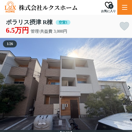
0
お気に入り
ポラリス摂津 R棟
空室1
6.5万円
管理/共益費 3,000円
1
/
26