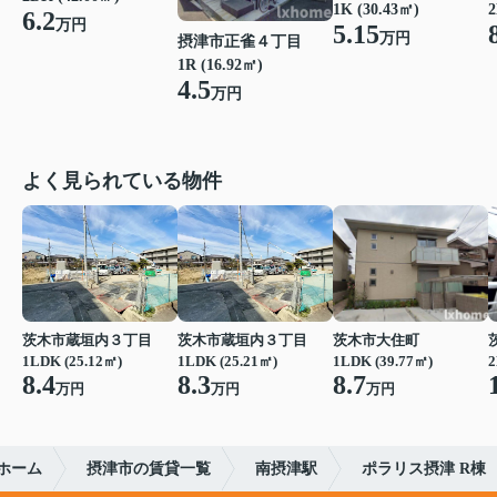
1K (30.43㎡)
2
6.2
万円
5.15
万円
摂津市正雀４丁目
1R (16.92㎡)
4.5
万円
よく見られている物件
茨木市蔵垣内３丁目
茨木市蔵垣内３丁目
茨木市大住町
1LDK (25.12㎡)
1LDK (25.21㎡)
1LDK (39.77㎡)
2
8.4
8.3
8.7
万円
万円
万円
ホーム
摂津市の賃貸一覧
南摂津駅
ポラリス摂津 R棟