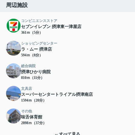
周辺施設
コンビニエンスストア
セブンイレブン 摂津東一津屋店
361ｍ（5分）
ショッピングセンター
ラ・ムー 摂津店
594ｍ（8分）
総合病院
摂津ひかり病院
810ｍ（11分）
文具店
スーパーセンタートライアル摂津南店
1594ｍ（20分）
その他
味舌体育館
2898ｍ（37分）
すべて見る