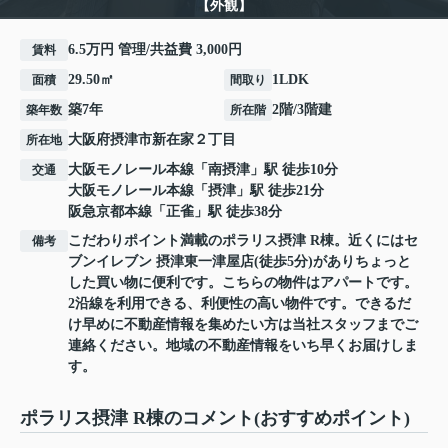
【外観】
6.5万円 管理/共益費 3,000円
賃料
29.50㎡
1LDK
面積
間取り
築7年
2階/3階建
築年数
所在階
大阪府
摂津市
新在家
２丁目
所在地
大阪モノレール本線
「
南摂津
」駅 徒歩10分
交通
大阪モノレール本線
「
摂津
」駅 徒歩21分
阪急京都本線
「
正雀
」駅 徒歩38分
こだわりポイント満載のポラリス摂津 R棟。近くにはセ
備考
ブンイレブン 摂津東一津屋店(徒歩5分)がありちょっと
した買い物に便利です。こちらの物件はアパートです。
2沿線を利用できる、利便性の高い物件です。できるだ
け早めに不動産情報を集めたい方は当社スタッフまでご
連絡ください。地域の不動産情報をいち早くお届けしま
す。
ポラリス摂津 R棟のコメント(おすすめポイント)