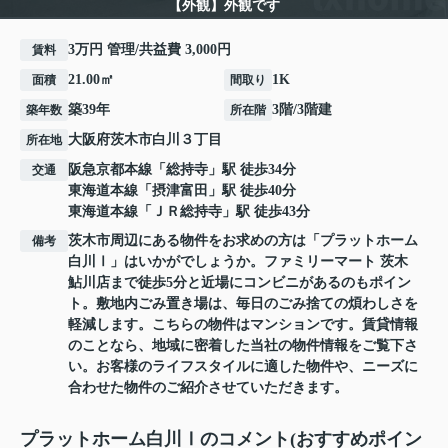
【外観】外観です
3万円 管理/共益費 3,000円
賃料
21.00㎡
1K
面積
間取り
築39年
3階/3階建
築年数
所在階
大阪府
茨木市
白川
３丁目
所在地
阪急京都本線
「
総持寺
」駅 徒歩34分
交通
東海道本線
「
摂津富田
」駅 徒歩40分
東海道本線
「
ＪＲ総持寺
」駅 徒歩43分
茨木市周辺にある物件をお求めの方は「プラットホーム
備考
白川Ⅰ」はいかがでしょうか。ファミリーマート 茨木
鮎川店まで徒歩5分と近場にコンビニがあるのもポイン
ト。敷地内ごみ置き場は、毎日のごみ捨ての煩わしさを
軽減します。こちらの物件はマンションです。賃貸情報
のことなら、地域に密着した当社の物件情報をご覧下さ
い。お客様のライフスタイルに適した物件や、ニーズに
合わせた物件のご紹介させていただきます。
プラットホーム白川Ⅰのコメント(おすすめポイン