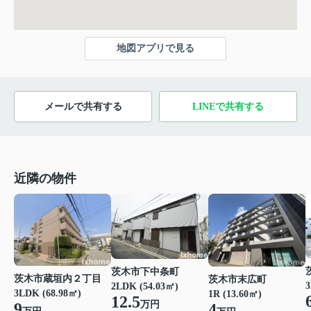
地図アプリで見る
メールで共有する
LINEで共有する
近隣の物件
茨木市下中条町
茨木市蔵垣内２丁目
茨木市末広町
3
2LDK (54.03㎡)
3LDK (68.98㎡)
1R (13.60㎡)
12.5
万円
9
4