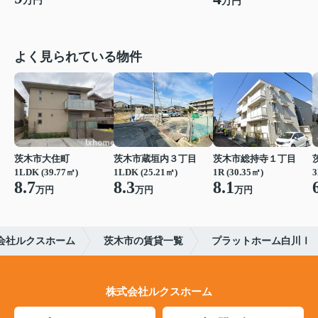
万円
万円
よく見られている物件
茨木市大住町
茨木市蔵垣内３丁目
茨木市総持寺１丁目
1LDK (39.77㎡)
1LDK (25.21㎡)
1R (30.35㎡)
3
8.7
8.3
8.1
万円
万円
万円
会社ルクスホーム
茨木市の賃貸一覧
プラットホーム白川Ⅰ
株式会社ルクスホーム