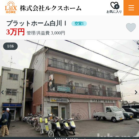
0
お気に入り
プラットホーム白川Ⅰ
空室1
3万円
管理/共益費 3,000円
1
/
16