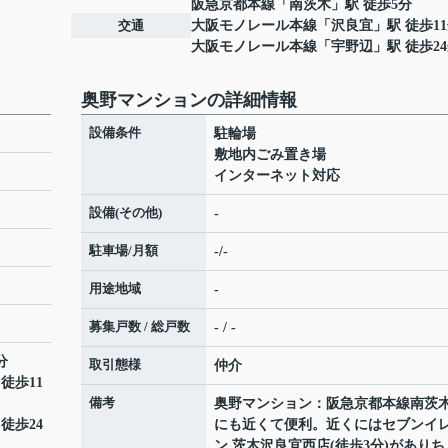
阪急京都本線
「
南茨木
」駅 徒歩5分
交通
大阪モノレール本線
「
沢良宜
」駅 徒歩1
大阪モノレール本線
「
宇野辺
」駅 徒歩2
奥野マンションの詳細情報
設備条件
駐輪場
敷地内ごみ置き場
インターネット対応
設備(その他)
-
駐車場/月額
-/-
用途地域
-
募集戸数 / 総戸数
- / -
分
取引態様
仲介
 徒歩11
備考
奥野マンション：阪急京都本線南茨
 徒歩24
にも近くて便利。近くにはセブンイ
ン 茨木沢良宜西店(徒歩3分)がありち