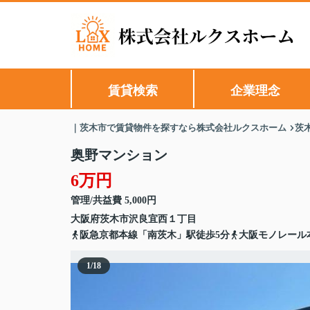
賃貸検索
企業理念
｜茨木市で賃貸物件を探すなら株式会社ルクスホーム
茨
奥野マンション
6万円
管理/共益費 5,000円
大阪府
茨木市
沢良宜西
１丁目
阪急京都本線「南茨木」駅徒歩5分
大阪モノレール
1
/
18