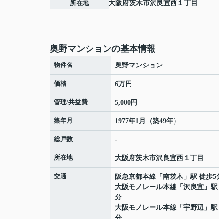
所在地
大阪府
茨木市
沢良宜西
１丁目
奥野マンションの基本情報
物件名
奥野マンション
価格
6万円
管理/共益費
5,000円
築年月
1977年1月（築49年）
総戸数
-
所在地
大阪府
茨木市
沢良宜西
１丁目
交通
阪急京都本線
「
南茨木
」駅 徒歩5
大阪モノレール本線
「
沢良宜
」駅
分
大阪モノレール本線
「
宇野辺
」駅
分