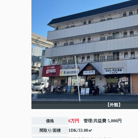
【外観】
価格
6万円
管理/共益費
5,000円
間取り/面積
1DK/33.00㎡