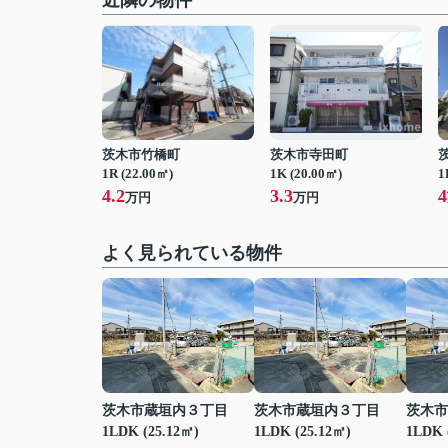
近隣の物件
茨木市竹橋町
茨木市寺田町
1R (22.00㎡)
1K (20.00㎡)
1
4.2
3.3
4
万円
万円
よく見られている物件
茨木市蔵垣内３丁目
茨木市蔵垣内３丁目
茨木市
1LDK (25.12㎡)
1LDK (25.12㎡)
1LDK 