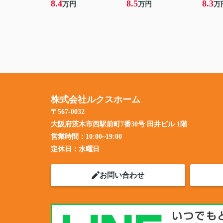
8.4
8.5
8.3
万円
万円
万
株式会社ルクスホーム
〒567-0032
大阪府茨木市西駅前町7番30号 田井ビル 1階
営業時間：
10:00~19:00
定休日：
水曜日
お問い合わせ