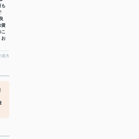
策も
で
良
の賃
のこ
、お
の見方
徒
ま