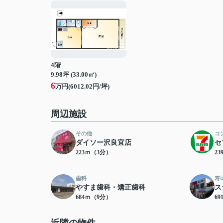
4階
9.98坪 (33.00㎡)
6
万円(6012.02円/坪)
周辺施設
その他
コ
ダイソー沢良宜店
セ
223ｍ（3分）
2
歯科
寿
やすま歯科・矯正歯科
ス
684ｍ（9分）
6