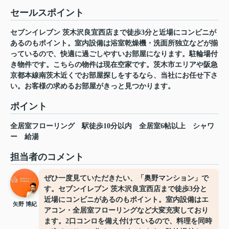
セールスポイント
セブンイレブン 茨木沢良宜西店まで徒歩3分と近場にコンビニが
あるのもポイント。室内設備は浴室乾燥機・洗面所独立などが揃
っているので、快適に過ごしやすいお部屋になります。駐輪場付
き物件です。こちらの物件は現在空家です。茨木市エリアや阪急
京都本線南茨木近くでお部屋探しをするなら、当社にお任せ下さ
い。お客様の求めるお部屋がきっと見つかります。
ポイント
全居室フローリング
駅徒歩10分以内
全居室6帖以上
シャワ
ー
給湯
担当者のコメント
ぜひ一度見ていただきたい、「奥野マンション」で
す。セブンイレブン 茨木沢良宜西店まで徒歩3分と
近場にコンビニがあるのもポイント。室内設備はエ
矢野 博紀
アコン・全居室フローリングなど大変充実しており
ます。2口コンロを備え付けているので、料理を同時