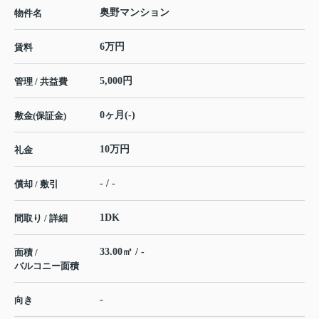
奥野マンション
物件名
6万円
賃料
5,000円
管理 / 共益費
0ヶ月(-)
敷金(保証金)
10万円
礼金
- / -
償却 / 敷引
1DK
間取り / 詳細
33.00㎡ / -
面積 /
バルコニー面積
-
向き