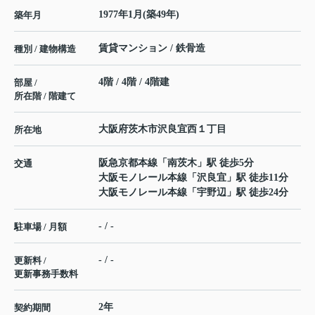
1977年1月(築49年)
築年月
賃貸マンション / 鉄骨造
種別 / 建物構造
4階 / 4階 / 4階建
部屋 /
所在階 / 階建て
大阪府
茨木市
沢良宜西
１丁目
所在地
阪急京都本線
「
南茨木
」駅 徒歩5分
交通
大阪モノレール本線
「
沢良宜
」駅 徒歩11分
大阪モノレール本線
「
宇野辺
」駅 徒歩24分
- / -
駐車場 / 月額
- / -
更新料 /
更新事務手数料
2年
契約期間