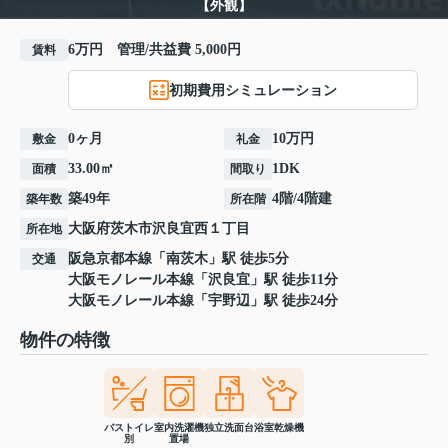
【外観】
6万円 管理/共益費 5,000円
賃料
初期費用シミュレーション
0ヶ月
10万円
敷金
礼金
33.00㎡
1DK
面積
間取り
築49年
4階/4階建
築年数
所在階
大阪府
茨木市
沢良宜西
１丁目
所在地
阪急京都本線
「
南茨木
」駅 徒歩5分
交通
大阪モノレール本線
「
沢良宜
」駅 徒歩11分
大阪モノレール本線
「
宇野辺
」駅 徒歩24分
物件の特徴
バストイレ
室内洗濯機
独立洗面台
浴室乾燥機
別
置場