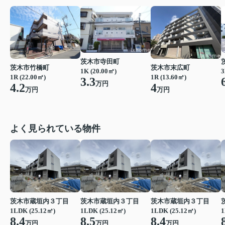
茨木市寺田町
茨木市竹橋町
茨木市末広町
1K (20.00㎡)
3
1R (22.00㎡)
1R (13.60㎡)
3.3
万円
4.2
4
万円
万円
よく見られている物件
茨木市蔵垣内３丁目
茨木市蔵垣内３丁目
茨木市蔵垣内３丁目
1LDK (25.12㎡)
1LDK (25.12㎡)
1LDK (25.12㎡)
1
8.4
8.5
8.4
万円
万円
万円