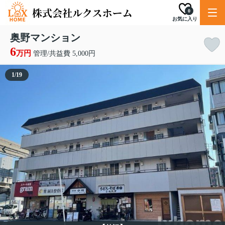
0
お気に入り
奥野マンション
6
万円
管理/共益費 5,000円
1
/
19