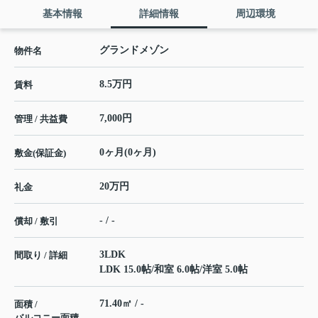
基本情報
詳細情報
周辺環境
グランドメゾン
物件名
8.5万円
賃料
7,000円
管理 / 共益費
0ヶ月(0ヶ月)
敷金(保証金)
20万円
礼金
- / -
償却 / 敷引
3LDK
間取り / 詳細
LDK 15.0帖
/
和室 6.0帖
/
洋室 5.0帖
71.40㎡ / -
面積 /
バルコニー面積