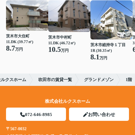
茨木市大住町
茨木市中村町
1LDK (39.77㎡)
1LDK (46.72㎡)
3
茨木市総持寺１丁目
8.7
10.5
万円
1R (30.35㎡)
万円
8.1
万円
社ルクスホーム
吹田市の賃貸一覧
グランドメゾン
1階
株式会社ルクスホーム
072-646-8985
お問い合わせ
〒567-0032