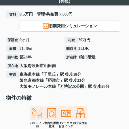
【外観】
8.5万円 管理/共益費 7,000円
賃料
初期費用シミュレーション
0ヶ月
20万円
保証金
礼金
71.40㎡
3LDK
面積
間取り
築28年
1階/3階建
築年数
所在階
大阪府
吹田市
山田南
所在地
東海道本線
「
千里丘
」駅 徒歩18分
交通
阪急京都本線
「
摂津市
」駅 徒歩23分
大阪モノレール本線
「
万博記念公園
」駅 徒歩28分
物件の特徴
バストイレ
室内洗濯機
TVモニタ
独立洗面台
別
置場
付きインタ