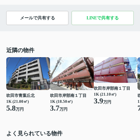
メールで共有する
LINEで共有する
近隣の物件
吹田市岸部南１丁目
1K (21.10㎡)
吹田市青葉丘北
吹田市岸部南１丁目
3.9
1K (21.00㎡)
1K (18.50㎡)
1
万円
5.8
3.7
万円
万円
よく見られている物件