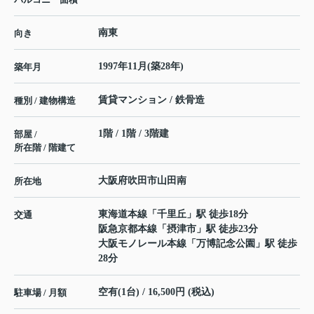
南東
向き
1997年11月(築28年)
築年月
賃貸マンション / 鉄骨造
種別 / 建物構造
1階 / 1階 / 3階建
部屋 /
所在階 / 階建て
大阪府
吹田市
山田南
所在地
東海道本線
「
千里丘
」駅 徒歩18分
交通
阪急京都本線
「
摂津市
」駅 徒歩23分
大阪モノレール本線
「
万博記念公園
」駅 徒歩
28分
空有(1台) / 16,500円 (税込)
駐車場 / 月額