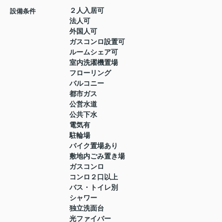
２人入居可
設備条件
法人可
外国人可
ガスコンロ設置可
ルームシェア可
室内洗濯機置場
フローリング
バルコニー
都市ガス
公営水道
公共下水
電気有
駐輪場
バイク置場あり
敷地内ごみ置き場
ガスコンロ
コンロ２口以上
バス・トイレ別
シャワー
独立洗面台
光ファイバー