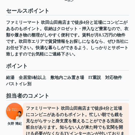
ーホン
セールスポイント
ファミリーマート 吹田山田南店まで徒歩4分と近場にコンビニが
あるのもポイント。収納はクロゼット・押入など豊富なので、衣
類や履き物の整理がしやすく便利です。賃料が月8.5万円の物件
です。吹田市エリアで賃貸情報をお探しになるなら、ぜひ当社に
お任せ下さい。快適な暮らしができるよう、しっかりとサポート
致しますのでお気軽にご連絡下さい。
ポイント
給湯
全居室6帖以上
敷地内ごみ置き場
IT重説
対応物件
バストイレ別
担当者のコメント
ファミリーマート 吹田山田南店まで徒歩4分と近場
にコンビニがあるのもポイント。忙しい朝でも鏡を
見ながらサッと身支度を整えることができる洗面化
矢野 博紀
粧台があります。知らない人が来た時でも玄関を開
ける必要がなくなるTVインターホンが付いておりま