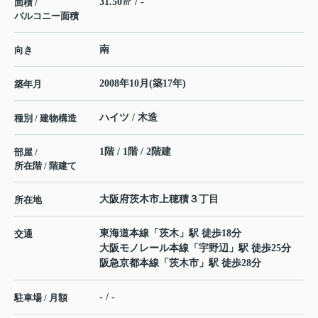
31.50㎡ / -
面積 /
バルコニー面積
南
向き
2008年10月(築17年)
築年月
ハイツ / 木造
種別 / 建物構造
1階 / 1階 / 2階建
部屋 /
所在階 / 階建て
大阪府
茨木市
上穂積
３丁目
所在地
東海道本線
「
茨木
」駅 徒歩18分
交通
大阪モノレール本線
「
宇野辺
」駅 徒歩25分
阪急京都本線
「
茨木市
」駅 徒歩28分
- / -
駐車場 / 月額