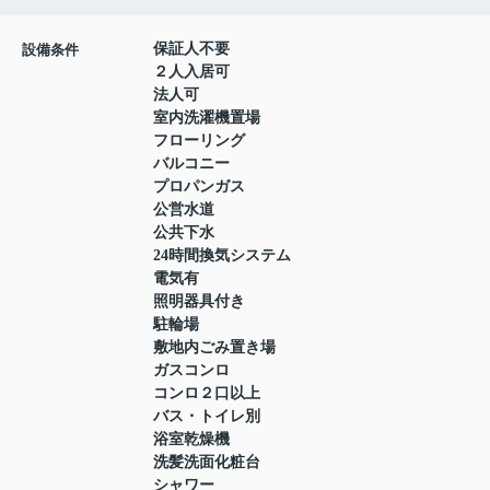
保証人不要
設備条件
２人入居可
法人可
室内洗濯機置場
フローリング
バルコニー
プロパンガス
公営水道
公共下水
24時間換気システム
電気有
照明器具付き
駐輪場
敷地内ごみ置き場
ガスコンロ
コンロ２口以上
バス・トイレ別
浴室乾燥機
洗髪洗面化粧台
シャワー