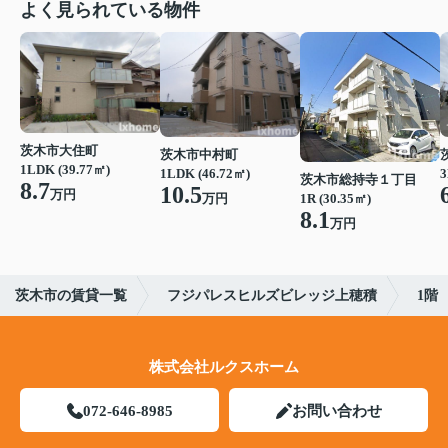
よく見られている物件
茨木市大住町
茨木市中村町
1LDK (39.77㎡)
1LDK (46.72㎡)
3
茨木市総持寺１丁目
8.7
10.5
万円
1R (30.35㎡)
万円
8.1
万円
茨木市の賃貸一覧
フジパレスヒルズビレッジ上穂積
1階
株式会社ルクスホーム
072-646-8985
お問い合わせ