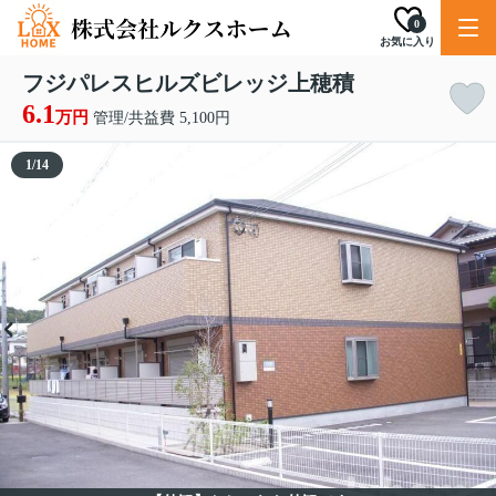
0
お気に入り
フジパレスヒルズビレッジ上穂積
6.1
万円
管理/共益費 5,100円
1
/
14