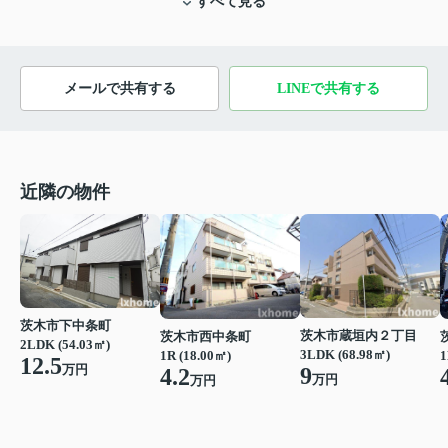
すべて見る
メールで共有する
LINEで共有する
近隣の物件
茨木市下中条町
茨木市蔵垣内２丁目
茨木市西中条町
2LDK (54.03㎡)
3LDK (68.98㎡)
1R (18.00㎡)
1
12.5
万円
9
4.2
万円
万円