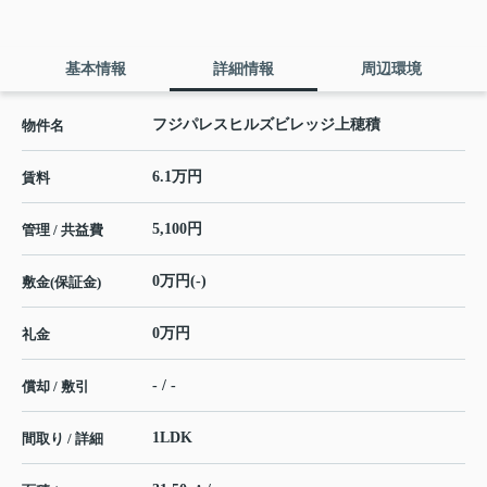
基本情報
詳細情報
周辺環境
フジパレスヒルズビレッジ上穂積
物件名
6.1万円
賃料
5,100円
管理 / 共益費
0万円(-)
敷金(保証金)
0万円
礼金
- / -
償却 / 敷引
1LDK
間取り / 詳細