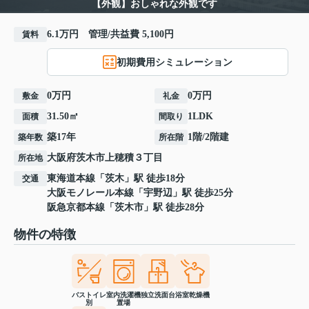
【外観】おしゃれな外観です
6.1万円 管理/共益費 5,100円
賃料
初期費用シミュレーション
0万円
0万円
敷金
礼金
31.50㎡
1LDK
面積
間取り
築17年
1階/2階建
築年数
所在階
大阪府
茨木市
上穂積
３丁目
所在地
東海道本線
「
茨木
」駅 徒歩18分
交通
大阪モノレール本線
「
宇野辺
」駅 徒歩25分
阪急京都本線
「
茨木市
」駅 徒歩28分
物件の特徴
バストイレ
室内洗濯機
独立洗面台
浴室乾燥機
別
置場