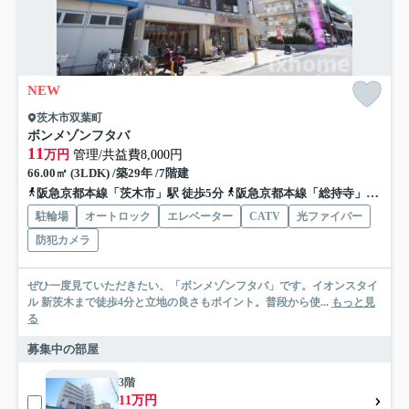
NEW
茨木市双葉町
ボンメゾンフタバ
11
万円
管理/共益費8,000円
66.00㎡ (3LDK) /築29年 /7階建
阪急京都本線「茨木市」駅 徒歩5分
阪急京都本線「総持寺」駅 徒歩15分
駐輪場
オートロック
エレベーター
CATV
光ファイバー
防犯カメラ
ぜひ一度見ていただきたい、「ボンメゾンフタバ」です。イオンスタイ
ル 新茨木まで徒歩4分と立地の良さもポイント。普段から使...
もっと見
る
募集中の部屋
3階
11万円