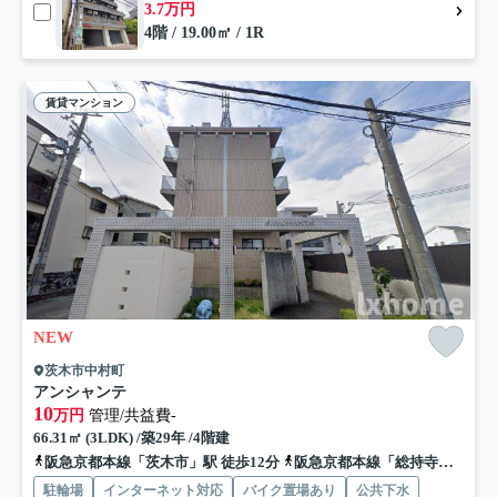
3.7万円
4階 / 19.00㎡ / 1R
賃貸マンション
NEW
茨木市中村町
アンシャンテ
10
万円
管理/共益費-
66.31㎡ (3LDK) /築29年 /4階建
阪急京都本線「茨木市」駅 徒歩12分
阪急京都本線「総持寺」駅 徒歩17分
駐輪場
インターネット対応
バイク置場あり
公共下水