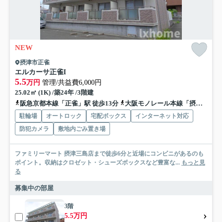
NEW
摂津市正雀
エルカーサ正雀I
5.5
万円
管理/共益費6,000円
25.02㎡ (1K) /築24年 /3階建
阪急京都本線「正雀」駅 徒歩13分
大阪モノレール本線「摂津」駅 徒歩15分
駐輪場
オートロック
宅配ボックス
インターネット対応
防犯カメラ
敷地内ごみ置き場
ファミリーマート 摂津三島店まで徒歩6分と近場にコンビニがあるのも
ポイント。収納はクロゼット・シューズボックスなど豊富な...
もっと見
る
募集中の部屋
3階
5.5万円