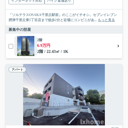
インターネット対応
バイク置場あり
「ソルテラスOSAKA千里丘駅前」のここがイチオシ。セブンイレブン
摂津千里丘東1丁目店まで徒歩2分と近場にコンビニがあ...
もっと見る
募集中の部屋
2階
6.9万円
2階 / 22.43㎡ / 1K
アパート