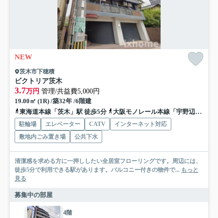
NEW
茨木市下穂積
ビクトリア茨木
3.7
万円
管理/共益費5,000円
19.00㎡ (1R) /築32年 /6階建
東海道本線「茨木」駅 徒歩5分
大阪モノレール本線「宇野辺」駅 徒歩12分
駐輪場
エレベーター
CATV
インターネット対応
敷地内ごみ置き場
公共下水
清潔感を求める方に一押ししたい全居室フローリングです。周辺には、
徒歩5分で利用できる駅があります。バルコニー付きの物件で...
もっと
見る
募集中の部屋
4階