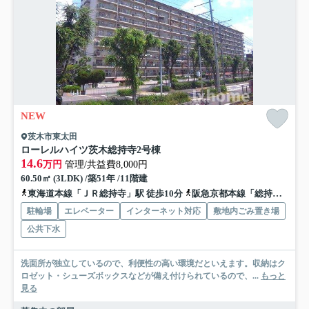
NEW
茨木市東太田
ローレルハイツ茨木総持寺2号棟
14.6
万円
管理/共益費8,000円
60.50㎡ (3LDK) /築51年 /11階建
東海道本線「ＪＲ総持寺」駅 徒歩10分
阪急京都本線「総持寺」駅 徒歩16分
駐輪場
エレベーター
インターネット対応
敷地内ごみ置き場
公共下水
洗面所が独立しているので、利便性の高い環境だといえます。収納はク
ロゼット・シューズボックスなどが備え付けられているので、...
もっと
見る