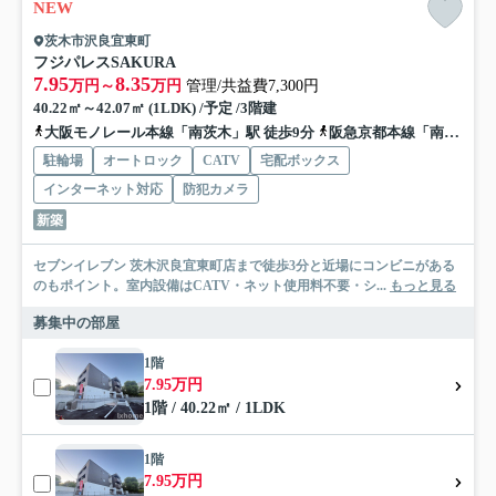
NEW
茨木市沢良宜東町
フジパレスSAKURA
7.95
8.35
万円～
万円
管理/共益費7,300円
40.22㎡～42.07㎡ (1LDK) /予定 /3階建
大阪モノレール本線「南茨木」駅 徒歩9分
阪急京都本線「南茨木」駅 徒歩9分
駐輪場
オートロック
CATV
宅配ボックス
インターネット対応
防犯カメラ
新築
セブンイレブン 茨木沢良宜東町店まで徒歩3分と近場にコンビニがある
のもポイント。室内設備はCATV・ネット使用料不要・シ...
もっと見る
募集中の部屋
1階
7.95万円
1階 / 40.22㎡ / 1LDK
1階
7.95万円