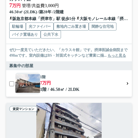
7
万円
管理/共益費3,000円
46.50㎡ (2LDK) /築28年 /2階建
阪急京都本線「摂津市」駅 徒歩5分
大阪モノレール本線「摂津」駅 徒歩15分
駐輪場
光ファイバー
敷地内ごみ置き場
閑静な住宅地
バイク置場あり
公共下水
ぜひ一度見ていただきたい、「カラスキ館」です。摂津医誠会病院まで
498mです。室内設備はBS・対面式キッチンなど豊富に揃...
もっと見る
募集中の部屋
1階
7万円
1階 / 46.50㎡ / 2LDK
賃貸マンション