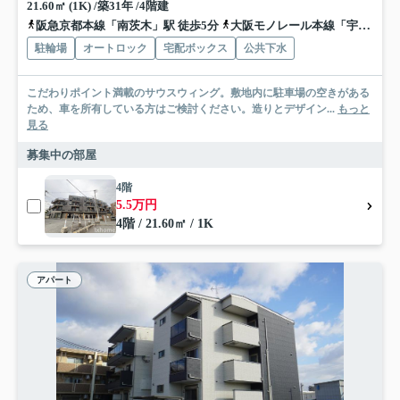
21.60㎡ (1K) /築31年 /4階建
阪急京都本線「南茨木」駅 徒歩5分
大阪モノレール本線「宇野辺」駅 徒歩17分
駐輪場
オートロック
宅配ボックス
公共下水
こだわりポイント満載のサウスウィング。敷地内に駐車場の空きがある
ため、車を所有している方はご検討ください。造りとデザイン...
もっと
見る
募集中の部屋
4階
5.5万円
4階 / 21.60㎡ / 1K
アパート