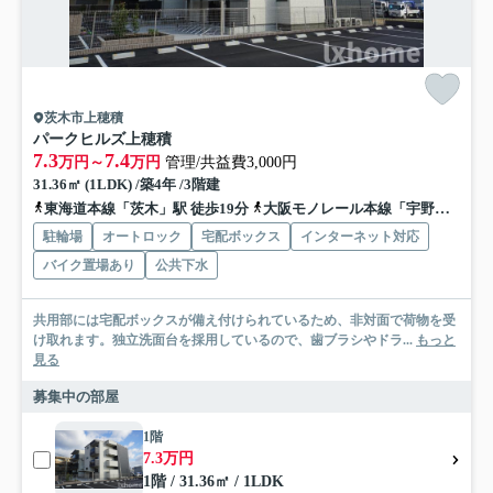
茨木市上穂積
パークヒルズ上穂積
7.3
7.4
万円～
万円
管理/共益費3,000円
31.36㎡ (1LDK) /築4年 /3階建
東海道本線「茨木」駅 徒歩19分
大阪モノレール本線「宇野辺」駅 徒歩27分
駐輪場
オートロック
宅配ボックス
インターネット対応
バイク置場あり
公共下水
共用部には宅配ボックスが備え付けられているため、非対面で荷物を受
け取れます。独立洗面台を採用しているので、歯ブラシやドラ...
もっと
見る
募集中の部屋
1階
7.3万円
1階 / 31.36㎡ / 1LDK