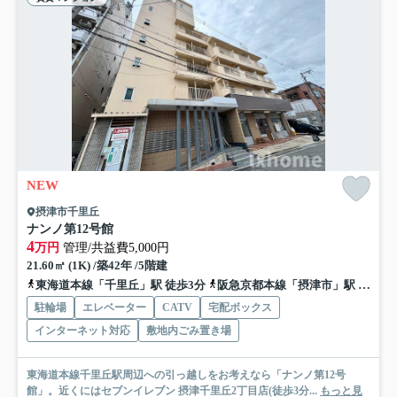
NEW
摂津市千里丘
ナンノ第12号館
4
万円
管理/共益費5,000円
21.60㎡ (1K) /築42年 /5階建
東海道本線「千里丘」駅 徒歩3分
阪急京都本線「摂津市」駅 徒歩13分
駐輪場
エレベーター
CATV
宅配ボックス
インターネット対応
敷地内ごみ置き場
東海道本線千里丘駅周辺への引っ越しをお考えなら「ナンノ第12号
館」。近くにはセブンイレブン 摂津千里丘2丁目店(徒歩3分...
もっと見