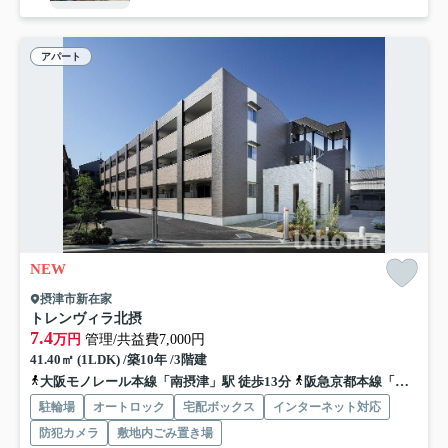
アパート
NEW
摂津市新在家
トレンヴィラ北摂
7.4
万円
管理/共益費7,000円
41.40㎡ (1LDK) /築10年 /3階建
大阪モノレール本線「南摂津」駅 徒歩13分
阪急京都本線「摂津市」駅 徒歩38分
駐輪場
オートロック
宅配ボックス
インターネット対応
防犯カメラ
敷地内ごみ置き場