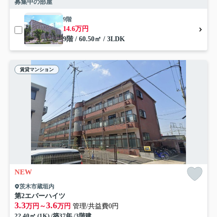
募集中の部屋
9階
14.6万円
9階 / 60.50㎡ / 3LDK
賃貸マンション
NEW
茨木市蔵垣内
第2エバーハイツ
3.3
3.6
万円～
万円
管理/共益費0円
22.40㎡ (1K) /築37年 /3階建