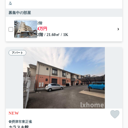
る
募集中の部屋
2階
4万円
2階 / 21.60㎡ / 1K
アパート
NEW
摂津市東正雀
カラスキ館