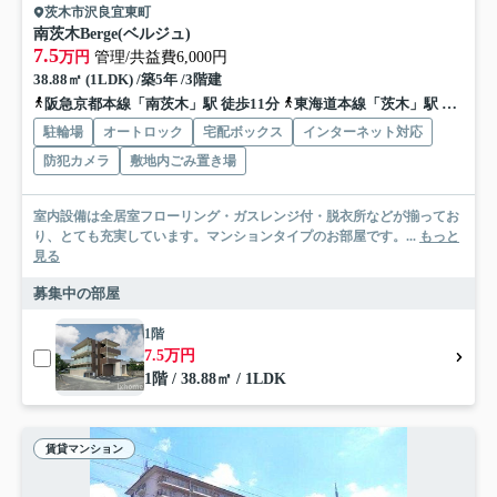
茨木市沢良宜東町
南茨木Berge(ベルジュ)
7.5
万円
管理/共益費6,000円
38.88㎡ (1LDK) /築5年 /3階建
阪急京都本線「南茨木」駅 徒歩11分
東海道本線「茨木」駅 徒歩30分
駐輪場
オートロック
宅配ボックス
インターネット対応
防犯カメラ
敷地内ごみ置き場
室内設備は全居室フローリング・ガスレンジ付・脱衣所などが揃ってお
り、とても充実しています。マンションタイプのお部屋です。...
もっと
見る
募集中の部屋
1階
7.5万円
1階 / 38.88㎡ / 1LDK
賃貸マンション