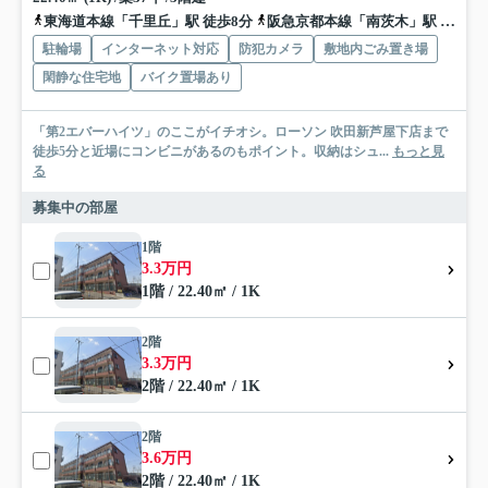
東海道本線「千里丘」駅 徒歩8分
阪急京都本線「南茨木」駅 徒歩15分
駐輪場
インターネット対応
防犯カメラ
敷地内ごみ置き場
閑静な住宅地
バイク置場あり
「第2エバーハイツ」のここがイチオシ。ローソン 吹田新芦屋下店まで
徒歩5分と近場にコンビニがあるのもポイント。収納はシュ...
もっと見
る
募集中の部屋
1階
3.3万円
1階 / 22.40㎡ / 1K
2階
3.3万円
2階 / 22.40㎡ / 1K
2階
3.6万円
2階 / 22.40㎡ / 1K