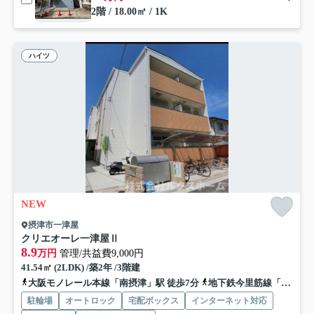
2階 / 18.00㎡ / 1K
ハイツ
NEW
摂津市一津屋
クリエオーレ一津屋Ⅱ
8.9
万円
管理/共益費9,000円
41.54㎡ (2LDK) /築2年 /3階建
大阪モノレール本線「南摂津」駅 徒歩7分
地下鉄今里筋線「井高野」駅 バス2分 阪急バス「ダイキン工業前」 停歩2分
駐輪場
オートロック
宅配ボックス
インターネット対応