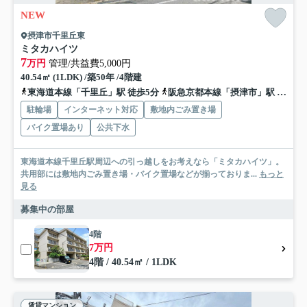
NEW
摂津市千里丘東
ミタカハイツ
7
万円
管理/共益費5,000円
40.54㎡ (1LDK) /築50年 /4階建
東海道本線「千里丘」駅 徒歩5分
阪急京都本線「摂津市」駅 徒歩7分
駐輪場
インターネット対応
敷地内ごみ置き場
バイク置場あり
公共下水
東海道本線千里丘駅周辺への引っ越しをお考えなら「ミタカハイツ」。
共用部には敷地内ごみ置き場・バイク置場などが揃っておりま...
もっと
見る
募集中の部屋
4階
7万円
4階 / 40.54㎡ / 1LDK
賃貸マンション