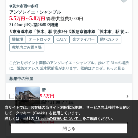
茨木市西中条町
アンソレイエ・シャンブル
5.5
5.8
万円～
万円
管理/共益費3,000円
21.00㎡ (1K) /築26年 /2階建
東海道本線「茨木」駅 徒歩2分
阪急京都本線「茨木市」駅 徒歩18分
駐輪場
オートロック
CATV
光ファイバー
防犯カメラ
敷地内ごみ置き場
こだわりポイント満載のアンソレイエ・シャンブル。歩いて131mの場所
に、阪急オアシス 茨木駅前店があります。収納はクロゼ...
もっと見る
募集中の部屋
1階
5.5万円
1階 / 21.00㎡ / 1K
当サイトでは、お客様の当サイト利用状況把握、サービス向上検討を目的と
して、クッキー（Cookie）を使用しています。
2階
詳しくは、当社の
「Cookieの取扱いについて」
をご確認ください。
5.8万円
閉じる
2階 / 21.00㎡ / 1K