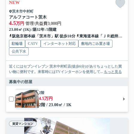
NEW
茨木市中村町
アルファコート茨木
4.5
万円
管理/共益費3,000円
23.00㎡ (1K) /築32年 /3階建
阪急京都本線「茨木市」駅 徒歩10分
東海道本線「ＪＲ総持寺」駅 徒歩17分
駐輪場
CATV
インターネット対応
敷地内ごみ置き場
公共下水
近くにはセブンイレブン 茨木中村町店(徒歩6分)がありちょっとした買
い物に便利です。来客時にはTVインターホンを使用して...
もっと見る
募集中の部屋
2階
4.5万円
2階 / 23.00㎡ / 1K
賃貸マンション