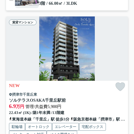
3階 / 66.00㎡ / 3LDK
賃貸マンション
NEW
摂津市千里丘東
ソルテラスOSAKA千里丘駅前
6.9
万円
管理/共益費5,900円
22.43㎡ (1K) /築1年未満 /13階建
東海道本線「千里丘」駅 徒歩3分
阪急京都本線「摂津市」駅 徒歩6分
駐輪場
オートロック
エレベーター
宅配ボックス