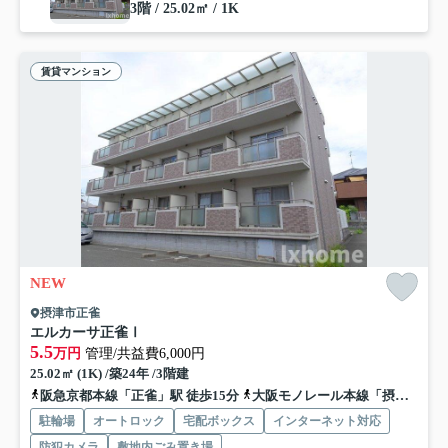
3階 / 25.02㎡ / 1K
賃貸マンション
NEW
摂津市正雀
エルカーサ正雀Ⅰ
5.5
万円
管理/共益費6,000円
25.02㎡ (1K) /築24年 /3階建
阪急京都本線「正雀」駅 徒歩15分
大阪モノレール本線「摂津」駅 徒歩15分
駐輪場
オートロック
宅配ボックス
インターネット対応
防犯カメラ
敷地内ごみ置き場