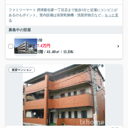
ファミリーマート 摂津新在家一丁目店まで徒歩3分と近場にコンビニが
あるのもポイント。室内設備は浴室乾燥機・洗面所独立など...
もっと見
る
募集中の部屋
1階
7.4万円
1階 / 41.40㎡ / 1LDK
賃貸マンション