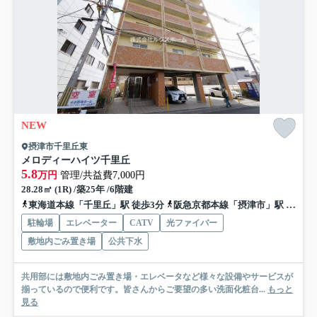
NEW
摂津市千里丘東
メロディーハイツ千里丘
5.8
万円
管理/共益費7,000円
28.28㎡ (1R) /築25年 /6階建
東海道本線「千里丘」駅 徒歩3分
阪急京都本線「摂津市」駅 徒歩6分
駐輪場
エレベーター
CATV
光ファイバー
敷地内ごみ置き場
公共下水
共用部には敷地内ごみ置き場・エレベータなど様々な設備やサービスが
揃っているので便利です。皆さんからご要望の多い洗面化粧台...
もっと
見る