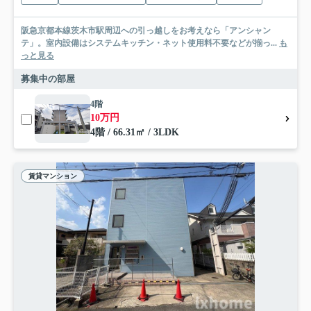
阪急京都本線茨木市駅周辺への引っ越しをお考えなら「アンシャン
テ」。室内設備はシステムキッチン・ネット使用料不要などが揃っ...
も
っと見る
募集中の部屋
4階
10万円
4階 / 66.31㎡ / 3LDK
賃貸マンション