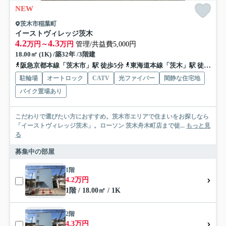
NEW
茨木市稲葉町
イーストヴィレッジ茨木
4.2
4.3
万円～
万円
管理/共益費5,000円
18.00㎡ (1K) /築32年 /3階建
阪急京都本線「茨木市」駅 徒歩5分
東海道本線「茨木」駅 徒歩20分
駐輪場
オートロック
CATV
光ファイバー
閑静な住宅地
バイク置場あり
こだわりで選びたい方におすすめ。茨木市エリアで住まいをお探しなら
「イーストヴィレッジ茨木」。ローソン 茨木舟木町店まで徒...
もっと見
る
募集中の部屋
1階
4.2万円
1階 / 18.00㎡ / 1K
2階
4.3万円