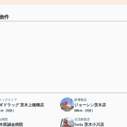
物件
ラッグストア
家電製品
ギドラッグ 茨木上穂積店
ジョーシン茨木店
42ｍ（6分）
686ｍ（9分）
合病院
生活雑貨店
木医誠会病院
Seria 茨木小川店