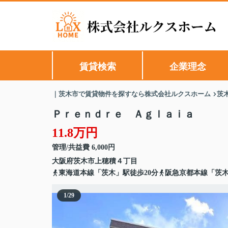
賃貸検索
企業理念
｜茨木市で賃貸物件を探すなら株式会社ルクスホーム
茨
Ｐｒｅｎｄｒｅ Ａｇｌａｉａ
11.8万円
管理/共益費 6,000円
大阪府
茨木市
上穂積
４丁目
東海道本線「茨木」駅徒歩20分
阪急京都本線「茨木
1
/
29