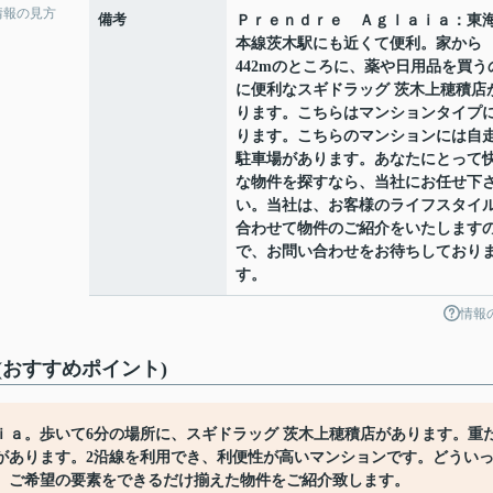
情報の見方
備考
Ｐｒｅｎｄｒｅ Ａｇｌａｉａ：東
本線茨木駅にも近くて便利。家から
442mのところに、薬や日用品を買う
に便利なスギドラッグ 茨木上穂積店
ります。こちらはマンションタイプ
ります。こちらのマンションには自
駐車場があります。あなたにとって
な物件を探すなら、当社にお任せ下
い。当社は、お客様のライフスタイ
合わせて物件のご紹介をいたします
で、お問い合わせをお待ちしており
す。
情報
おすすめポイント)
ｉａ。歩いて6分の場所に、スギドラッグ 茨木上穂積店があります。重
があります。2沿線を利用でき、利便性が高いマンションです。どうい
。ご希望の要素をできるだけ揃えた物件をご紹介致します。