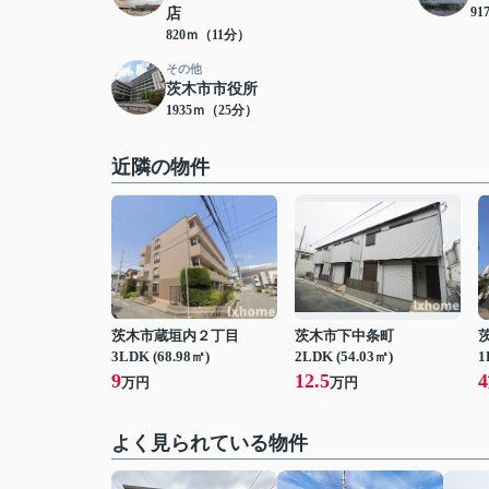
9
店
820ｍ（11分）
その他
茨木市市役所
1935ｍ（25分）
近隣の物件
茨木市蔵垣内２丁目
茨木市下中条町
3LDK (68.98㎡)
2LDK (54.03㎡)
1
9
12.5
4
万円
万円
よく見られている物件