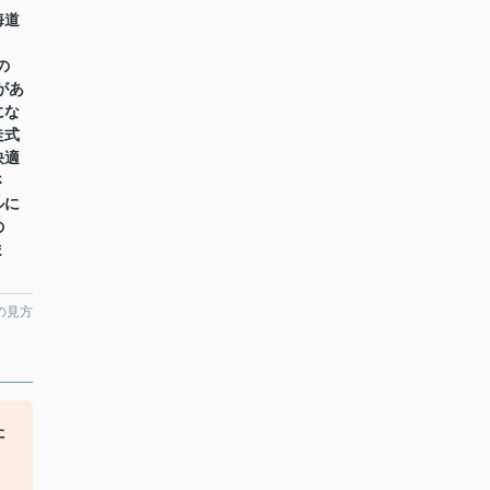
海道
の
があ
にな
走式
快適
さ
ルに
の
ま
の見方
た
っ