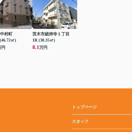
中村町
茨木市総持寺１丁目
(46.72㎡)
1R (30.35㎡)
8.1
万円
万円
トップページ
スタッフ