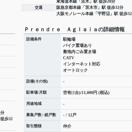
東海道本線
「
茨木
」駅 徒歩20分
交通
阪急京都本線
「
茨木市
」駅 徒歩32分
大阪モノレール本線
「
宇野辺
」駅 徒歩3
Ｐｒｅｎｄｒｅ Ａｇｌａｉａの詳細情報
設備条件
駐輪場
バイク置場あり
敷地内ごみ置き場
CATV
インターネット対応
オートロック
設備(その他)
-
駐車場/月額
空有(1台)/11,000円 (税込)
用途地域
-
2分
募集戸数 / 総戸数
- / 12戸
 徒歩32
取引態様
仲介