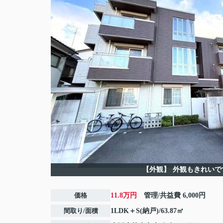
【外観】
外観もきれいで
価格
11.8万円
管理/共益費
6,000円
間取り/面積
1LDK＋S(納戸)/63.87㎡