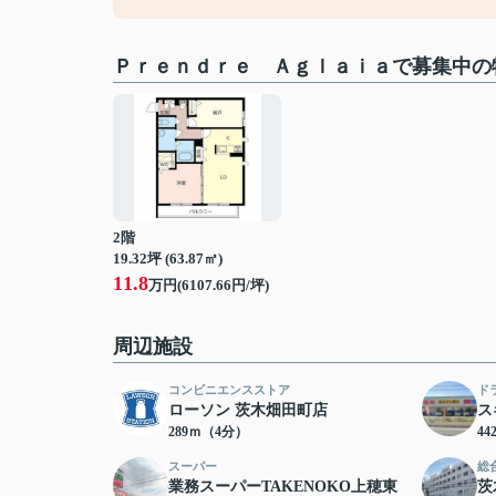
Ｐｒｅｎｄｒｅ Ａｇｌａｉａで募集中の
2階
19.32坪 (63.87㎡)
11.8
万円(6107.66円/坪)
周辺施設
コンビニエンスストア
ド
ローソン 茨木畑田町店
ス
289ｍ（4分）
4
スーパー
総
業務スーパーTAKENOKO上穂東
茨