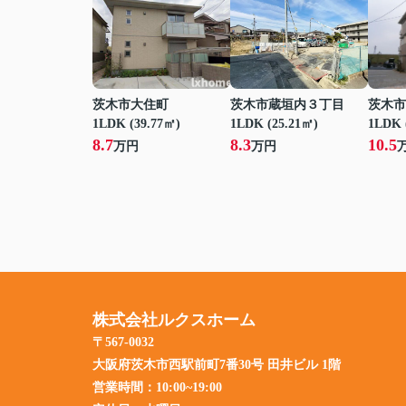
茨木市大住町
茨木市蔵垣内３丁目
茨木市
1LDK (39.77㎡)
1LDK (25.21㎡)
1LDK 
8.7
8.3
10.5
万円
万円
株式会社ルクスホーム
〒567-0032
大阪府茨木市西駅前町7番30号 田井ビル 1階
営業時間：
10:00~19:00