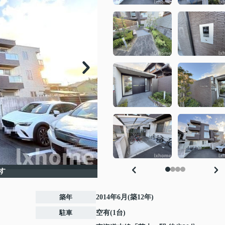
す
築年
2014年6月(築12年)
駐車
空有(1台)