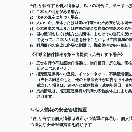
当社が保有する個人情報は、以下の場合に、第三者へ
(1) ご本人の同意がある場合。
(2) 法令の規定に基づく場合。
(3) 人の生命、身体または財産の保護のため必要がある
(4) 公衆衛生の向上または児童の健全な育成の推進のた
(5) 国の機関もしくは地方公共団体、またはその委託を
であって、ご本人の同意を得ることにより当該事務の
(6) 利用目的の達成に必要な範囲で、機密保持契約を締
《不動産物件情報を第三者提供（広告）する場合》
(1) 広告を行う不動産物件情報は、物件種目、所在地、
氏名は含みません。
(2) 指定流通機構への登録、インターネット、不動産情
（当社の同意のもと、他の不動産会社が広告を行う場合
成立した場合は、速やかに成約報告（成約年月日、価
(3) 成約情報は、指定流通機構や民間の広告媒体主によ
されます。
6. 個人情報の安全管理措置
当社が有する個人情報は適正かつ慎重に管理し、個人
つ適切な安全管理措置を講じます。