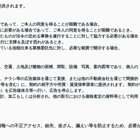
提供されます。
場合であって、ご本人の同意を得ることが困難である場合。
め特に必要がある場合であって、ご本人の同意を得ることが困難であるとき。
受けたものが法令の定める事務を遂行することに対して協力する必要がある場合
遂行に支障を及ぼす恐れがあるとき。
結している信頼出来る業務委託先に対し、必要な範囲で開示する場合。
価格、交通、土地及び建物の面積、間取、設備、写真、案内図等であり、個人の
報誌、チラシ等の広告媒体を通じて直接、または他の不動産会社を通じて間接的
等を含む）に、契約の相手方や売買・賃貸借希望者に提供されます。 契約が
格）を広告媒体主等へ行い、広告を停止します。
り集計、加工もしくは分析され、他の取引における価格査定の資料等として利用
情報への不正アクセス、紛失、改ざん、漏えい等を防止するため、必要