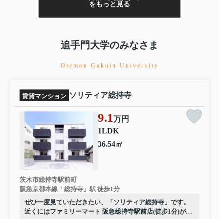
をもっと見る
追手門大学のみなさま
Otemon Gakuin University
ソリティア総持寺
賃貸マンション
9.1
万円
1LDK
36.54㎡
茨木市総持寺駅前町
阪急京都本線「総持寺」駅 徒歩1分
ぜひ一度見ていただきたい、「ソリティア総持寺」です。
近くにはファミリーマート 阪急総持寺駅前店(徒歩1分)があ