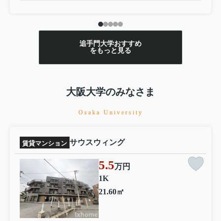
りちょっとした買い物に便利です。マンションタイプのお
部屋です。茨木市エリアや阪急京都本線総持寺付近で、あ
なたのニーズに合ったお部屋探しをお手伝い致します。ま
ずは当社へご連絡をお待ちしております。
追手門大学おすすめ
をもっと見る
大阪大学のみなさま
Osaka University
サウスウィング
賃貸マンション
5.5
万円
1K
21.60㎡