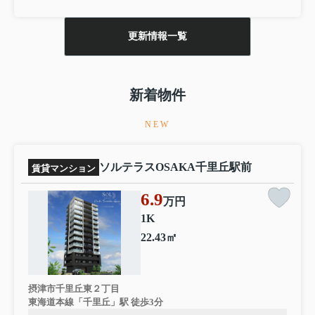
更新情報一覧
新着物件
NEW
ソルテラスOSAKA千里丘駅前
賃貸マンション
6.9
万円
1K
22.43㎡
摂津市千里丘東２丁目
東海道本線「千里丘」駅 徒歩3分