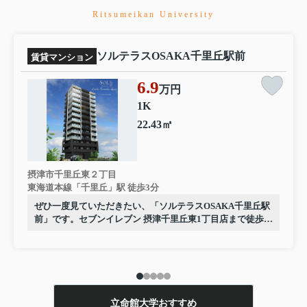
Ritsumeikan University
ソルテラスOSAKA千里丘駅前
賃貸マンション
6.9
万円
1K
22.43㎡
摂津市千里丘東２丁目
東海道本線「千里丘」駅 徒歩3分
ぜひ一度見ていただきたい、「ソルテラスOSAKA千里丘駅
前」です。セブンイレブン 摂津千里丘東1丁目店まで徒歩2
分と近場にコンビニがあるのもポイント。丁寧かつ迅速に
対応する事がモットーの当社なら、きっと満足していただ
けるお部屋探しが可能です。摂津市や東海道本線千里丘付
近のことならお任せ下さい。
立命館大学おすすめ