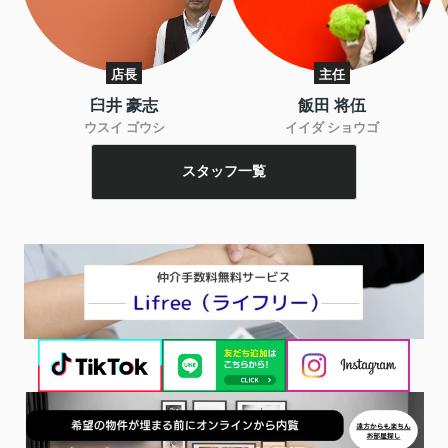
店長
主任
臼井 豪志
飯田 将伍
ウスイ ゴウシ
イイダ ショウゴ
スタッフ一覧