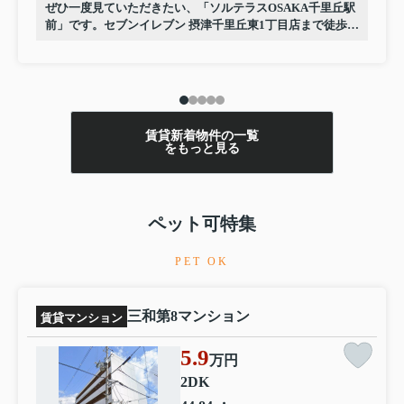
ぜひ一度見ていただきたい、「ソルテラスOSAKA千里丘駅
前」です。セブンイレブン 摂津千里丘東1丁目店まで徒歩2
分と近場にコンビニがあるのもポイント。丁寧かつ迅速に
対応する事がモットーの当社なら、きっと満足していただ
けるお部屋探しが可能です。摂津市や東海道本線千里丘付
近のことならお任せ下さい。
賃貸新着物件の一覧
をもっと見る
ペット可特集
PET OK
三和第8マンション
賃貸マンション
5.9
万円
2DK