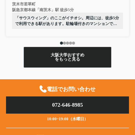
茨木市若草町
阪急京都本線「南茨木」駅 徒歩5分
「サウスウィング」のここがイチオシ。周辺には、徒歩5分
で利用できる駅があります。駐輪場付きのマンションで
す。新しい日々を送るにふさわしい、きれいな室内です。
茨木市エリアや阪急京都本線南茨木付近での新生活をお考
えなら、お部屋探しは当社にお任せ下さい。当社でなら素
敵なお部屋がきっと見つかります。
大阪大学おすすめ
をもっと見る
電話でお問い合わせ
072-646-8985
10:00~19:00（水曜日）