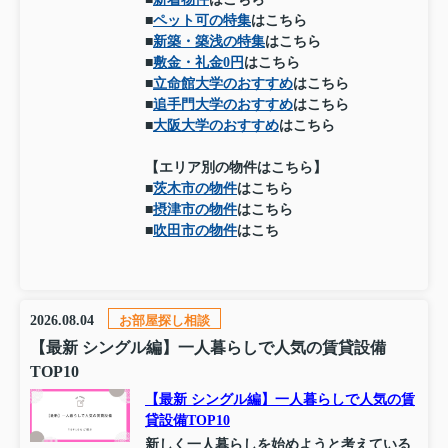
■
ペット可の特集
はこちら
■
新築・築浅の特集
はこちら
■
敷金・礼金0円
はこちら
■
立命館大学のおすすめ
はこちら
■
追手門大学のおすすめ
はこちら
■
大阪大学のおすすめ
はこちら
【エリア別の物件はこちら】
■
茨木市の物件
はこちら
■
摂津市の物件
はこちら
■
吹田市の物件
はこち
2026.08.04
お部屋探し相談
【最新 シングル編】一人暮らしで人気の賃貸設備
TOP10
【最新 シングル編】一人暮らしで人気の賃
貸設備TOP10
新しく一人暮らしを始めようと考えている