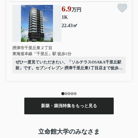
6.9
万円
1K
22.43㎡
摂津市千里丘東２丁目
東海道本線「千里丘」駅 徒歩3分
ぜひ一度見ていただきたい、「ソルテラスOSAKA千里丘駅
前」です。セブンイレブン 摂津千里丘東1丁目店まで徒歩2
分と近場にコンビニがあるのもポイント。丁寧かつ迅速に
対応する事がモットーの当社なら、きっと満足していただ
けるお部屋探しが可能です。摂津市や東海道本線千里丘付
近のことならお任せ下さい。
新築・築浅特集をもっと見る
立命館大学のみなさま