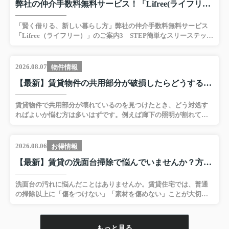
弊社の仲介手数料無料サービス！「Lifree(ライフリー)」
「賢く借りる、新しい暮らし方」弊社の仲介手数料無料サービス
「Lifree（ライフリー）」のご案内3 STEP簡単なスリーステッ
プ！※お手続きに含まれる内覧や他物件のご紹介などはいたしま
せんので予めご注意ください。※一部本サービス対象外の物件が
御座いますのでご了承ください。（他社様のお見積りをご提示い
2026.08.07
物件情報
ただきましたら最安値でご提案させていただきます）賃貸物件が
【最新】賃貸物件の共用部分が破損したらどうする？対処法や相談先の流れを紹介
既に決まっている方なら、仲介手数料不要で契約ができるため、
無駄な出費を抑えることができます。引っ越しをより賢く進めた
い方は、ぜひ弊社のサービスをご活用ください！お問い合わせは
賃貸物件で共用部分が壊れているのを見つけたとき、どう対処す
こちら
ればよいか悩む方は多いはずです。例えば廊下の照明が割れてい
たり、ごみ置き場の扉が壊れていた場合、そのまま放置して良い
のか不安になった経験はありませんか。本記事では「賃貸 共用部
分 破損 対処法」を中心に、よくある例を挙げながら、共用部分の
2026.08.06
お得情報
範囲や責任の所在、初動対応、費用の負担、トラブル回避のポイ
【最新】賃貸の洗面台掃除で悩んでいませんか？方法やコツを簡単にご紹介
ントまで分かりやすく解説します。どなたでも理解できる内容で
すので、ぜひ最後までご覧ください。 【目次】・共用部分の範囲
と責任の所在・破損が発生した際の初動対応方法・責任の所在と
洗面台の汚れに悩んだことはありませんか。賃貸住宅では、普通
費用負担の原則・トラブル回避のためのポイントとお問い合わせ
の掃除以上に「傷をつけない」「素材を傷めない」ことが大切で
への誘導...
す。とはいえ、手間をかけずに清潔を保てる方法が知りたい方も
多いはずです。この記事では、特別な道具がなくても使い古した
歯ブラシだけでできる手軽な洗面台掃除方法を詳しく解説しま
もっと見る