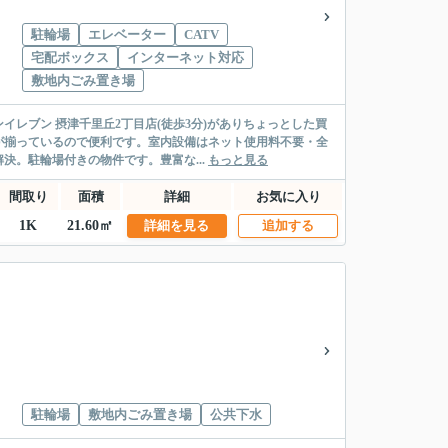
駐輪場
エレベーター
CATV
宅配ボックス
インターネット対応
敷地内ごみ置き場
レブン 摂津千里丘2丁目店(徒歩3分)がありちょっとした買
が揃っているので便利です。室内設備はネット使用料不要・全
。駐輪場付きの物件です。豊富な...
もっと見る
間取り
面積
詳細
お気に入り
1K
21.60㎡
詳細を見る
追加する
駐輪場
敷地内ごみ置き場
公共下水