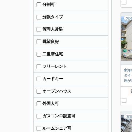
分割可
分譲タイプ
賃貸
管理人常駐
眺望良好
二世帯住宅
フリーレント
東海
タイ
カードキー
理が
オープンハウス
外国人可
ガスコンロ設置可
賃貸
ルームシェア可