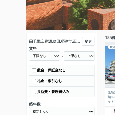
155
千里丘,岸辺,吹田,摂津市,正雀,相川,上新庄
変更
賃貸
賃料
～
敷金・保証金なし
礼金・敷引なし
共益費・管理費込み
阪急
納ス
ット
築年数