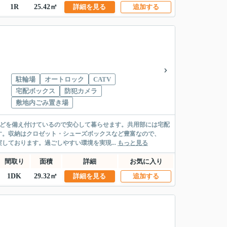
1R
25.42㎡
詳細を見る
追加する
駐輪場
オートロック
CATV
宅配ボックス
防犯カメラ
敷地内ごみ置き場
などを備え付けているので安心して暮らせます。共用部には宅配
す。収納はクロゼット・シューズボックスなど豊富なので、
ております。過ごしやすい環境を実現...
もっと見る
間取り
面積
詳細
お気に入り
1DK
29.32㎡
詳細を見る
追加する