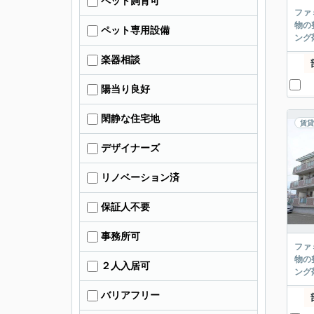
ペット飼育可
ファ
物の
ペット専用設備
ング
楽器相談
陽当り良好
閑静な住宅地
賃貸
デザイナーズ
リノベーション済
保証人不要
事務所可
ファ
物の
２人入居可
ング
バリアフリー