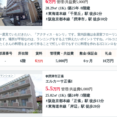
6
万円
管理/共益費5,000円
28.29㎡ (1K) /築25年 /8階建
東海道本線
「
千里丘
」駅 徒歩2分
阪急京都本線
「
摂津市
」駅 徒歩10分
一度見ていただきたい、「アクティス・センリ」です。室内設備は全居室フローリ
ます。場所が平坦なのは、ランニングをする上で抑えたいポイントですね。バルコ
たくさんの料理をまとめて作ることで忙しい日でもすぐに料理を作れる2口コンロを備
部屋番号
所在階
賃料
管理費・共益費
敷金/保証金
礼金
6
-
6階
5,000円
0ヶ月
10万円
万円
マンション
摂津市
正雀
エルカーサ正雀I
5.5
万円
管理/共益費6,000円
25.02㎡ (1K) /築24年 /3階建
阪急京都本線
「
正雀
」駅 徒歩13分
東海道本線
「
岸辺
」駅 徒歩20分