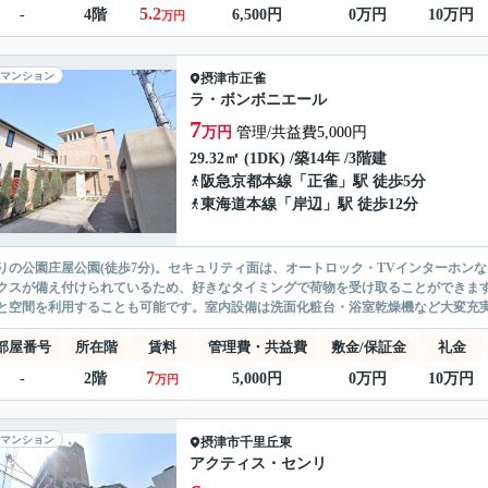
5.2
-
4階
6,500円
0万円
10万円
万円
マンション
摂津市
正雀
ラ・ボンボニエール
7
万円
管理/共益費5,000円
29.32㎡ (1DK) /築14年 /3階建
阪急京都本線
「
正雀
」駅 徒歩5分
東海道本線
「
岸辺
」駅 徒歩12分
りの公園庄屋公園(徒歩7分)。セキュリティ面は、オートロック・TVインターホン
クスが備え付けられているため、好きなタイミングで荷物を受け取ることができま
と空間を利用することも可能です。室内設備は洗面化粧台・浴室乾燥機など大変充実し
部屋番号
所在階
賃料
管理費・共益費
敷金/保証金
礼金
7
-
2階
5,000円
0万円
10万円
万円
マンション
摂津市
千里丘東
アクティス・センリ