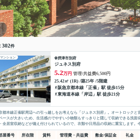
302
棟
件
マンション
摂津市
別府
ジュネス別府
5.2
万円
管理/共益費6,500円
25.42㎡ (1R) /築25年 /5階建
阪急京都本線
「
正雀
」駅 徒歩15分
東海道本線
「
岸辺
」駅 徒歩21分
京都本線正雀駅周辺への引っ越しをお考えなら「ジュネス別府」。オートロックと
ペースが大きいため、生活感のでやすい小物類もすっきりと隠して収納できる洗面
・全居室収納などが備え付けられているので、衣類や日用品の収納に重宝します。今
部屋番号
所在階
賃料
管理費・共益費
敷金/保証金
礼金