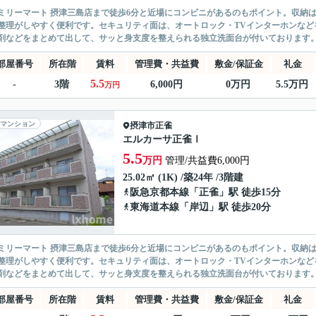
ミリーマート 摂津三島店まで徒歩6分と近場にコンビニがあるのもポイント。収納
整理がしやすく便利です。セキュリティ面は、オートロック・TVインターホンなど
剤などをまとめて出して、サッと身支度を整えられる独立洗面台が付いております。駅
部屋番号
所在階
賃料
管理費・共益費
敷金/保証金
礼金
5.5
-
3階
6,000円
0万円
5.5万円
万円
マンション
摂津市
正雀
エルカーサ正雀Ⅰ
5.5
万円
管理/共益費6,000円
25.02㎡ (1K) /築24年 /3階建
阪急京都本線
「
正雀
」駅 徒歩15分
東海道本線
「
岸辺
」駅 徒歩20分
ミリーマート 摂津三島店まで徒歩6分と近場にコンビニがあるのもポイント。収納
整理がしやすく便利です。セキュリティ面は、オートロック・TVインターホンなど
剤などをまとめて出して、サッと身支度を整えられる独立洗面台が付いております。駅
部屋番号
所在階
賃料
管理費・共益費
敷金/保証金
礼金