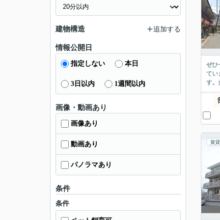
建物構造
追加する
情報公開日
指定しない
本日
ぜひ
てい
す。
3日以内
1週間以内
画像・動画あり
画像あり
賃貸
動画あり
パノラマあり
条件
条件