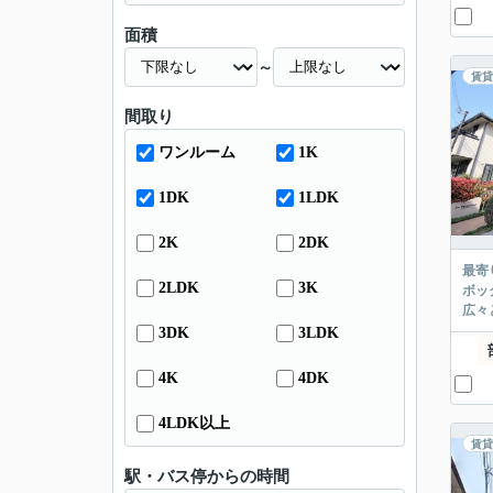
面積
～
賃貸
間取り
ワンルーム
1K
1DK
1LDK
2K
2DK
最寄
2LDK
3K
ボッ
広々
3DK
3LDK
4K
4DK
4LDK以上
賃貸
駅・バス停からの時間