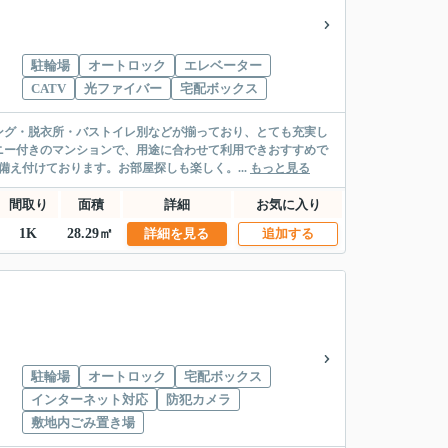
駐輪場
オートロック
エレベーター
CATV
光ファイバー
宅配ボックス
ング・脱衣所・バストイレ別などが揃っており、とても充実し
ニー付きのマンションで、用途に合わせて利用できおすすめで
え付けております。お部屋探しも楽しく。...
もっと見る
間取り
面積
詳細
お気に入り
1K
28.29㎡
詳細を見る
追加する
駐輪場
オートロック
宅配ボックス
インターネット対応
防犯カメラ
敷地内ごみ置き場