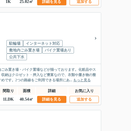
1K
25.02㎡
詳細を見る
追加する
駐輪場
インターネット対応
敷地内ごみ置き場
バイク置場あり
公共下水
内ごみ置き場・バイク置場などが揃っております。化粧品やス
。収納はクロゼット・押入など豊富なので、衣類や履き物の整
です。2つの路線をご利用できる場所にあ...
もっと見る
間取り
面積
詳細
お気に入り
1LDK
40.54㎡
詳細を見る
追加する