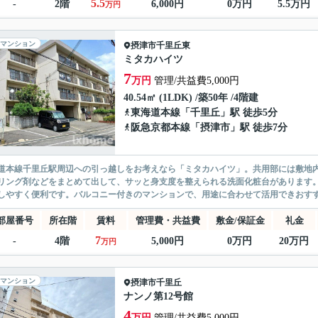
5.5
-
2階
6,000円
0万円
5.5万円
万円
マンション
摂津市
千里丘東
ミタカハイツ
7
万円
管理/共益費5,000円
40.54㎡ (1LDK) /築50年 /4階建
東海道本線
「
千里丘
」駅 徒歩5分
阪急京都本線
「
摂津市
」駅 徒歩7分
道本線千里丘駅周辺への引っ越しをお考えなら「ミタカハイツ」。共用部には敷地
リング剤などをまとめて出して、サッと身支度を整えられる洗面化粧台があります
しやすく便利です。バルコニー付きのマンションで、用途に合わせて活用できおすすめ
部屋番号
所在階
賃料
管理費・共益費
敷金/保証金
礼金
7
-
4階
5,000円
0万円
20万円
万円
マンション
摂津市
千里丘
ナンノ第12号館
4
万円
管理/共益費5,000円