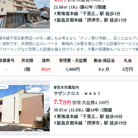
21.60㎡ (1K) /築42年 /5階建
東海道本線
「
千里丘
」駅 徒歩3分
阪急京都本線
「
摂津市
」駅 徒歩13分
道本線千里丘駅周辺への引っ越しをお考えなら「ナンノ第12号館」。近くにはセブンイ
に便利です。共用部にはエレベータ・敷地内ごみ置き場など様々な設備やサービス
フローリングなど充実した設備を備え付けています。大量の洗濯物もバルコニーで解決
部屋番号
所在階
賃料
管理費・共益費
敷金/保証金
礼金
4
-
2階
5,000円
0ヶ月
4万円
万円
ート
茨木市
蔵垣内
サザンクロス ｗｅｓｔ
7.7
万円
管理/共益費4,100円
38.05㎡ (1LDK) /築10年 /2階建
東海道本線
「
千里丘
」駅 徒歩10分
阪急京都本線
「
摂津市
」駅 徒歩19分