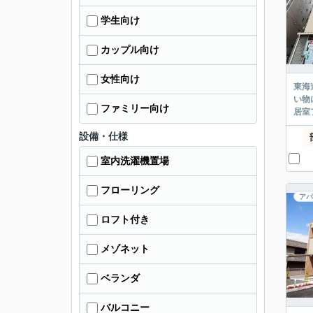
学生向け
カップル向け
女性向け
東海
い物
ファミリー向け
居室
設備・仕様
室内洗濯機置場
フローリング
アパ
ロフト付き
メゾネット
ベランダ
バルコニー