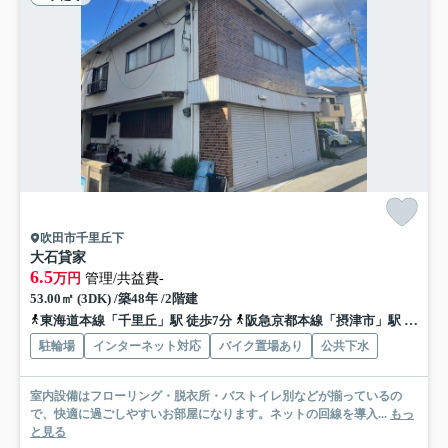
吹田市千里丘下
大石貸家
6.5
万円
管理/共益費-
53.00㎡ (3DK) /築48年 /2階建
東海道本線「千里丘」駅 徒歩7分
阪急京都本線「摂津市」駅 徒歩15分
駐輪場
インターネット対応
バイク置場あり
公共下水
室内設備はフローリング・脱衣所・バストイレ別などが揃っているの
で、快適に過ごしやすいお部屋になります。ネットの回線を導入...
もっ
と見る