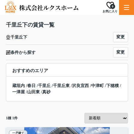
0
お気に入り
千里丘下の賃貸一覧
変更
千里丘下
変更
条件から探す
おすすめのエリア
蔵垣内
/
春日
/
千里丘
/
千里丘東
/
沢良宜西
/
中津町
/
下穂積
/
一津屋
/
山田東
/
真砂
1
棟
1
件
一戸建て