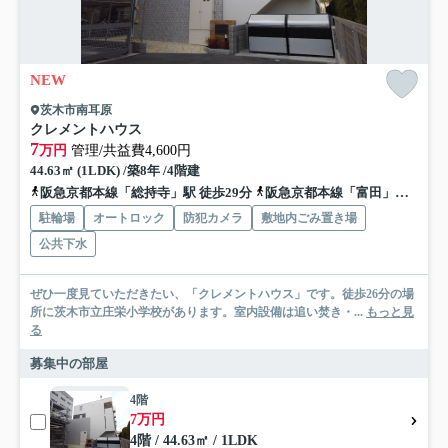
NEW
茨木市南耳原
クレメントハウス
7
万円
管理/共益費4,600円
44.63㎡ (1LDK) /築8年 /4階建
阪急京都本線「総持寺」駅 徒歩29分
阪急京都本線「富田」駅 徒歩35分
駐輪場
オートロック
防犯カメラ
敷地内ごみ置き場
公共下水
ぜひ一度見ていただきたい、「クレメントハウス」です。徒歩26分の場
所に茨木市立庄栄小学校があります。室内設備は追い焚き・...
もっと見
る
募集中の部屋
4階
7万円
4階 / 44.63㎡ / 1LDK