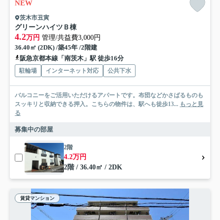
NEW
茨木市丑寅
グリーンハイツＢ棟
4.2
万円
管理/共益費3,000円
36.40㎡ (2DK) /築45年 /2階建
阪急京都本線「南茨木」駅 徒歩16分
駐輪場
インターネット対応
公共下水
バルコニーをご活用いただけるアパートです。布団などかさばるものも
スッキリと収納できる押入。こちらの物件は、駅へも徒歩13...
もっと見
る
募集中の部屋
2階
4.2万円
2階 / 36.40㎡ / 2DK
賃貸マンション