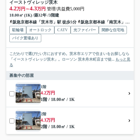
イーストヴィレッジ茨木
4.2
4.3
万円～
万円
管理/共益費5,000円
18.00㎡ (1K) /築32年 /3階建
阪急京都本線「茨木市」駅 徒歩5分
阪急京都本線「南茨木」駅 徒歩24分
駐輪場
オートロック
CATV
光ファイバー
閑静な住宅地
バイク置場あり
こだわりで選びたい方におすすめ。茨木市エリアで住まいをお探しなら
「イーストヴィレッジ茨木」。ローソン 茨木舟木町店まで徒...
もっと見
る
募集中の部屋
1階
4.2万円
1階 / 18.00㎡ / 1K
2階
4.3万円
2階 / 18.00㎡ / 1K