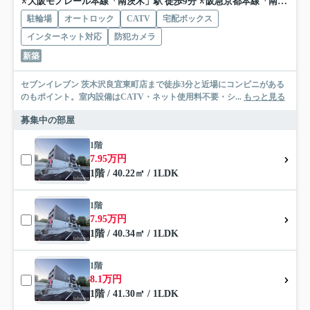
大阪モノレール本線「南茨木」駅 徒歩9分
阪急京都本線「南茨木」駅 徒歩9分
駐輪場
オートロック
CATV
宅配ボックス
インターネット対応
防犯カメラ
新築
セブンイレブン 茨木沢良宜東町店まで徒歩3分と近場にコンビニがある
のもポイント。室内設備はCATV・ネット使用料不要・シ...
もっと見る
募集中の部屋
1階
7.95万円
1階 / 40.22㎡ / 1LDK
1階
7.95万円
1階 / 40.34㎡ / 1LDK
1階
8.1万円
1階 / 41.30㎡ / 1LDK