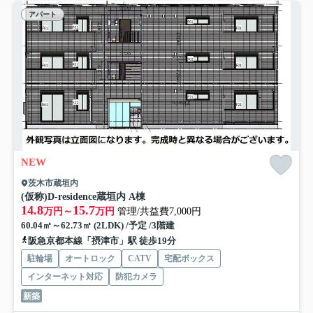
アパート
NEW
茨木市蔵垣内
(仮称)D-residence蔵垣内 A棟
14.8
15.7
万円～
万円
管理/共益費7,000円
60.04㎡～62.73㎡ (2LDK) /予定 /3階建
阪急京都本線「摂津市」駅 徒歩19分
駐輪場
オートロック
CATV
宅配ボックス
インターネット対応
防犯カメラ
新築