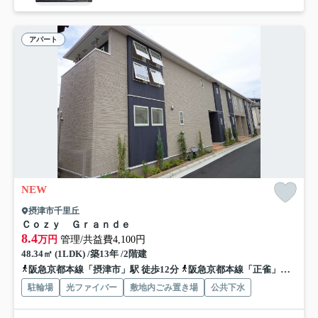
アパート
NEW
摂津市千里丘
Ｃｏｚｙ Ｇｒａｎｄｅ
8.4
万円
管理/共益費4,100円
48.34㎡ (1LDK) /築13年 /2階建
阪急京都本線「摂津市」駅 徒歩12分
阪急京都本線「正雀」駅 徒歩16分
駐輪場
光ファイバー
敷地内ごみ置き場
公共下水