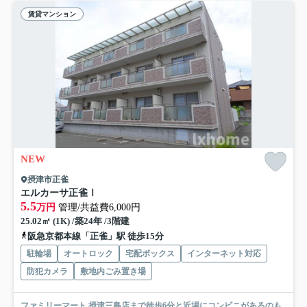
賃貸マンション
NEW
摂津市正雀
エルカーサ正雀Ⅰ
5.5
万円
管理/共益費6,000円
25.02㎡ (1K) /築24年 /3階建
阪急京都本線「正雀」駅 徒歩15分
駐輪場
オートロック
宅配ボックス
インターネット対応
防犯カメラ
敷地内ごみ置き場
ファミリーマート 摂津三島店まで徒歩6分と近場にコンビニがあるのも