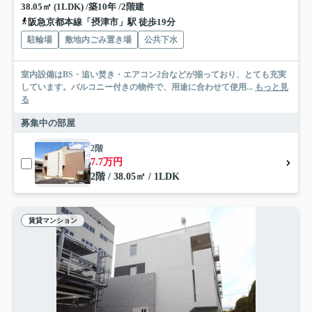
38.05㎡ (1LDK) /築10年 /2階建
阪急京都本線「摂津市」駅 徒歩19分
駐輪場
敷地内ごみ置き場
公共下水
室内設備はBS・追い焚き・エアコン2台などが揃っており、とても充実
しています。バルコニー付きの物件で、用途に合わせて使用...
もっと見
る
募集中の部屋
2階
7.7万円
2階 / 38.05㎡ / 1LDK
賃貸マンション