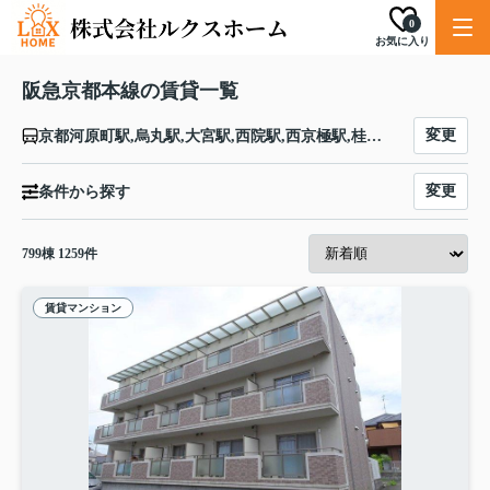
0
お気に入り
阪急京都本線の賃貸一覧
変更
京都河原町駅,烏丸駅,大宮駅,西院駅,西京極駅,桂駅,洛西口駅,東向日駅,西向日駅,長岡天神駅,西山天王山駅,大山崎駅,水無瀬駅,上牧駅,高槻市駅,富田駅,総持寺駅,茨木市駅,南茨木駅,摂津市駅,正雀駅,相川駅,上新庄駅,ＪＲ淡路駅,崇禅寺駅,西中島南方駅,十三駅,大阪駅
変更
条件から探す
799
棟
1259
件
賃貸マンション