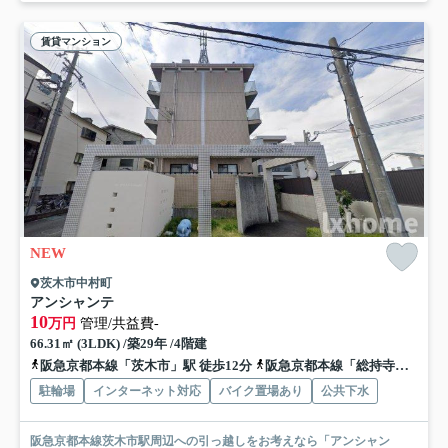
賃貸マンション
NEW
茨木市中村町
アンシャンテ
10
万円
管理/共益費-
66.31㎡ (3LDK) /築29年 /4階建
阪急京都本線「茨木市」駅 徒歩12分
阪急京都本線「総持寺」駅 徒歩17分
駐輪場
インターネット対応
バイク置場あり
公共下水
阪急京都本線茨木市駅周辺への引っ越しをお考えなら「アンシャン