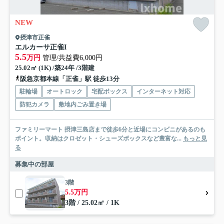
NEW
摂津市正雀
エルカーサ正雀I
5.5
万円
管理/共益費6,000円
25.02㎡ (1K) /築24年 /3階建
阪急京都本線「正雀」駅 徒歩13分
駐輪場
オートロック
宅配ボックス
インターネット対応
防犯カメラ
敷地内ごみ置き場
ファミリーマート 摂津三島店まで徒歩6分と近場にコンビニがあるのも
ポイント。収納はクロゼット・シューズボックスなど豊富な...
もっと見
る
募集中の部屋
3階
5.5万円
3階 / 25.02㎡ / 1K