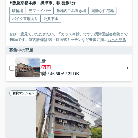
阪急京都本線「摂津市」駅 徒歩5分
駐輪場
光ファイバー
敷地内ごみ置き場
閑静な住宅地
バイク置場あり
公共下水
ぜひ一度見ていただきたい、「カラスキ館」です。摂津医誠会病院まで
498mです。室内設備はBS・対面式キッチンなど豊富に揃...
もっと見る
募集中の部屋
1階
7万円
1階 / 46.50㎡ / 2LDK
賃貸マンション