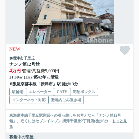
NEW
摂津市千里丘
ナンノ第12号館
4
万円
管理/共益費5,000円
21.60㎡ (1K) /築42年 /5階建
阪急京都本線「摂津市」駅 徒歩13分
駐輪場
エレベーター
CATV
宅配ボックス
インターネット対応
敷地内ごみ置き場
東海道本線千里丘駅周辺への引っ越しをお考えなら「ナンノ第12号
館」。近くにはセブンイレブン 摂津千里丘2丁目店(徒歩3分...
もっと見
る
募集中の部屋