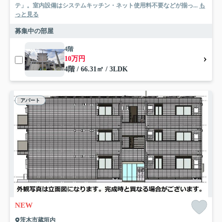
テ」。室内設備はシステムキッチン・ネット使用料不要などが揃っ...
も
っと見る
募集中の部屋
4階
10万円
4階 / 66.31㎡ / 3LDK
アパート
NEW
茨木市蔵垣内