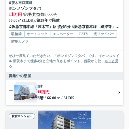
茨木市双葉町
ボンメゾンフタバ
11
万円
管理/共益費8,000円
66.00㎡ (3LDK) /築29年 /7階建
阪急京都本線「茨木市」駅 徒歩5分
阪急京都本線「総持寺」駅 徒歩15分
駐輪場
オートロック
エレベーター
CATV
光ファイバー
防犯カメラ
ぜひ一度見ていただきたい、「ボンメゾンフタバ」です。イオンスタイ
ル 新茨木まで徒歩4分と立地の良さもポイント。普段から使...
もっと見
る
募集中の部屋
3階
11万円
3階 / 66.00㎡ / 3LDK
賃貸マンション