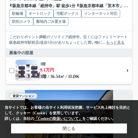
阪急京都本線「総持寺」駅 徒歩1分
阪急京都本線「茨木市」駅 徒歩19分
駐輪場
オートロック
宅配ボックス
インターネット対応
防犯カメラ
敷地内ごみ置き場
こだわりポイント満載のソリティア総持寺。近くにはファミリーマート
阪急総持寺駅前店(徒歩1分)がありちょっとした買い物に...
もっと見る
募集中の部屋
3階
9.1万円
3階 / 36.54㎡ / 1LDK
賃貸マンション
当サイトでは、お客様の当サイト利用状況把握、サービス向上検討を目的と
して、クッキー（Cookie）を使用しています。
詳しくは、当社の
「Cookieの取扱いについて」
をご確認ください。
閉じる