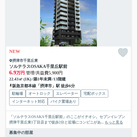
NEW
摂津市千里丘東
ソルテラスOSAKA千里丘駅前
6.9
万円
管理/共益費5,900円
22.43㎡ (1K) /築1年未満 /13階建
阪急京都本線「摂津市」駅 徒歩6分
駐輪場
オートロック
エレベーター
宅配ボックス
インターネット対応
バイク置場あり
「ソルテラスOSAKA千里丘駅前」のここがイチオシ。セブンイレブン
摂津千里丘東1丁目店まで徒歩2分と近場にコンビニがあ...
もっと見る
募集中の部屋