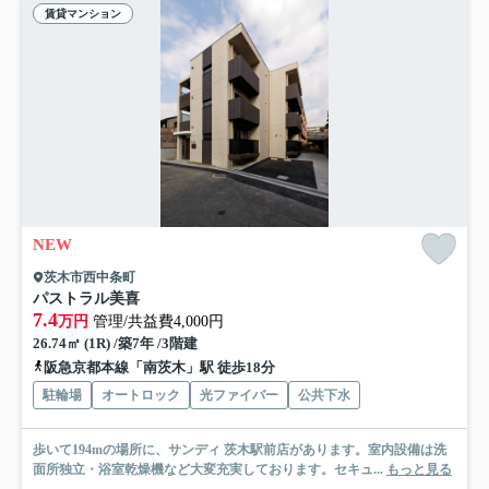
賃貸マンション
NEW
茨木市西中条町
パストラル美喜
7.4
万円
管理/共益費4,000円
26.74㎡ (1R) /築7年 /3階建
阪急京都本線「南茨木」駅 徒歩18分
駐輪場
オートロック
光ファイバー
公共下水
歩いて194mの場所に、サンディ 茨木駅前店があります。室内設備は洗
面所独立・浴室乾燥機など大変充実しております。セキュ...
もっと見る