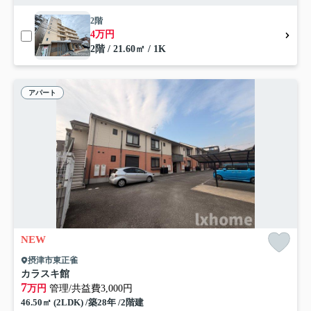
2階
4万円
2階 / 21.60㎡ / 1K
アパート
NEW
摂津市東正雀
カラスキ館
7
万円
管理/共益費3,000円
46.50㎡ (2LDK) /築28年 /2階建