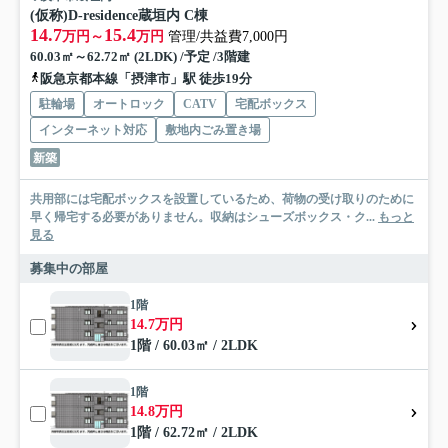
(仮称)D-residence蔵垣内 C棟
14.7
15.4
万円～
万円
管理/共益費7,000円
60.03㎡～62.72㎡ (2LDK) /予定 /3階建
阪急京都本線「摂津市」駅 徒歩19分
駐輪場
オートロック
CATV
宅配ボックス
インターネット対応
敷地内ごみ置き場
新築
共用部には宅配ボックスを設置しているため、荷物の受け取りのために
早く帰宅する必要がありません。収納はシューズボックス・ク...
もっと
見る
募集中の部屋
1階
14.7万円
1階 / 60.03㎡ / 2LDK
1階
14.8万円
1階 / 62.72㎡ / 2LDK