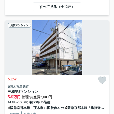
すべて見る（全12戸）
賃貸マンション
NEW
茨木市星見町
三和第8マンション
5.9
万円
管理/共益費3,000円
44.84㎡ (2DK) /築53年 /5階建
阪急京都本線「茨木市」駅 徒歩27分
阪急京都本線「総持寺」駅 徒歩31分