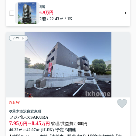
2階
6.9万円
2階 / 22.43㎡ / 1K
アパート
NEW
茨木市沢良宜東町
フジパレスSAKURA
7.95
8.45
万円～
万円
管理/共益費7,300円
40.22㎡～42.07㎡ (1LDK) /予定 /3階建