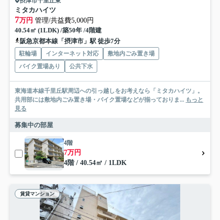
摂津市千里丘東
ミタカハイツ
7
万円
管理/共益費5,000円
40.54㎡ (1LDK) /築50年 /4階建
阪急京都本線「摂津市」駅 徒歩7分
駐輪場
インターネット対応
敷地内ごみ置き場
バイク置場あり
公共下水
東海道本線千里丘駅周辺への引っ越しをお考えなら「ミタカハイツ」。
共用部には敷地内ごみ置き場・バイク置場などが揃っておりま...
もっと
見る
募集中の部屋
4階
7万円
4階 / 40.54㎡ / 1LDK
賃貸マンション