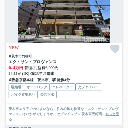
NEW
茨木市竹橋町
エク・サン・プロヴァンス
6.4
万円
管理/共益費6,000円
24.22㎡ (1K) /築23年 /6階建
阪急京都本線「茨木市」駅 徒歩4分
駐輪場
オートロック
エレベーター
光ファイバー
バイク置場あり
公共下水
茨木市エリアでの住まいなら、住み心地も快適な「エク・サン・プロヴ
ァンス」はいかがでしょうか。セブンイレブン 茨木宮元町店...
もっと見
る