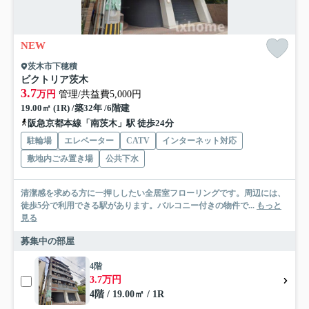
NEW
茨木市下穂積
ビクトリア茨木
3.7
万円
管理/共益費5,000円
19.00㎡ (1R) /築32年 /6階建
阪急京都本線「南茨木」駅 徒歩24分
駐輪場
エレベーター
CATV
インターネット対応
敷地内ごみ置き場
公共下水
清潔感を求める方に一押ししたい全居室フローリングです。周辺には、
徒歩5分で利用できる駅があります。バルコニー付きの物件で...
もっと
見る
募集中の部屋
4階
3.7万円
4階 / 19.00㎡ / 1R