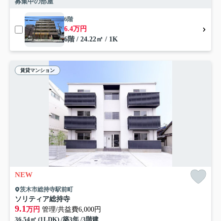
募集中の部屋
6階
6.4万円
6階 / 24.22㎡ / 1K
賃貸マンション
NEW
茨木市総持寺駅前町
ソリティア総持寺
9.1
万円
管理/共益費6,000円
36.54㎡ (1LDK) /築3年 /3階建