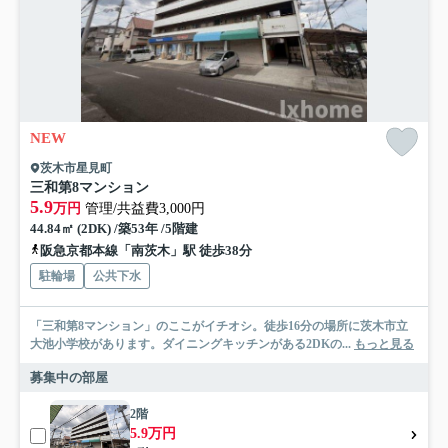
NEW
茨木市星見町
三和第8マンション
5.9
万円
管理/共益費3,000円
44.84㎡ (2DK) /築53年 /5階建
阪急京都本線「南茨木」駅 徒歩38分
駐輪場
公共下水
「三和第8マンション」のここがイチオシ。徒歩16分の場所に茨木市立
大池小学校があります。ダイニングキッチンがある2DKの...
もっと見る
募集中の部屋
2階
5.9万円