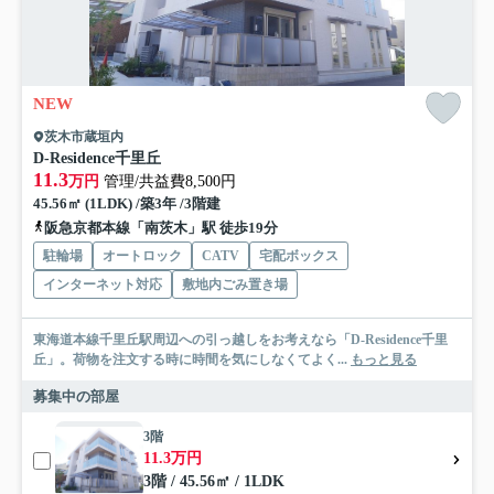
NEW
茨木市蔵垣内
D-Residence千里丘
11.3
万円
管理/共益費8,500円
45.56㎡ (1LDK) /築3年 /3階建
阪急京都本線「南茨木」駅 徒歩19分
駐輪場
オートロック
CATV
宅配ボックス
インターネット対応
敷地内ごみ置き場
東海道本線千里丘駅周辺への引っ越しをお考えなら「D-Residence千里
丘」。荷物を注文する時に時間を気にしなくてよく...
もっと見る
募集中の部屋
3階
11.3万円
3階 / 45.56㎡ / 1LDK