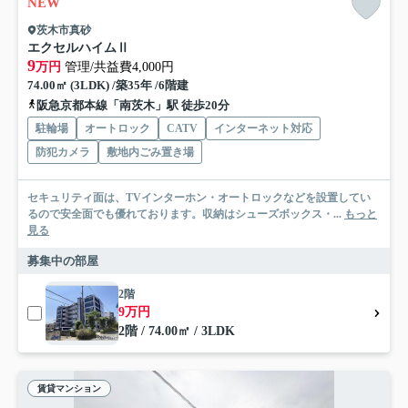
NEW
茨木市真砂
エクセルハイムⅡ
9
万円
管理/共益費4,000円
74.00㎡ (3LDK) /築35年 /6階建
阪急京都本線「南茨木」駅 徒歩20分
駐輪場
オートロック
CATV
インターネット対応
防犯カメラ
敷地内ごみ置き場
セキュリティ面は、TVインターホン・オートロックなどを設置してい
るので安全面でも優れております。収納はシューズボックス・...
もっと
見る
募集中の部屋
2階
9万円
2階 / 74.00㎡ / 3LDK
賃貸マンション