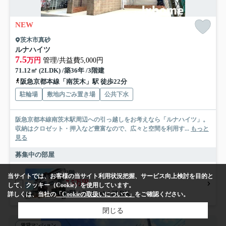
NEW
茨木市真砂
ルナハイツ
7.5
万円
管理/共益費5,000円
71.12㎡ (2LDK) /築36年 /3階建
阪急京都本線「南茨木」駅 徒歩22分
駐輪場
敷地内ごみ置き場
公共下水
阪急京都本線南茨木駅周辺への引っ越しをお考えなら「ルナハイツ」。
収納はクロゼット・押入など豊富なので、広々と空間を利用す...
もっと
見る
募集中の部屋
2階
当サイトでは、お客様の当サイト利用状況把握、サービス向上検討を目的と
7.5万円
して、クッキー（Cookie）を使用しています。
2階 / 71.12㎡ / 2LDK
詳しくは、当社の
「Cookieの取扱いについて」
をご確認ください。
閉じる
賃貸マンション