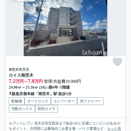
茨木市天王
ロイス南茨木
7.2
7.8
万円～
万円
管理/共益費10,000円
24.90㎡～25.36㎡ (1K) /築4年 /5階建
阪急京都本線「南茨木」駅 徒歩3分
駐輪場
オートロック
エレベーター
光ファイバー
宅配ボックス
防犯カメラ
セブンイレブン 茨木沢良宜西店まで徒歩3分と近場にコンビニがあるの
もポイント。共用部には敷地内ごみ置き場・バイク置場など...
もっと見