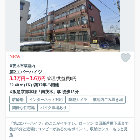
NEW
茨木市蔵垣内
第2エバーハイツ
3.3
3.6
万円～
万円
管理/共益費0円
22.40㎡ (1K) /築37年 /3階建
阪急京都本線「南茨木」駅 徒歩15分
駐輪場
インターネット対応
防犯カメラ
敷地内ごみ置き場
閑静な住宅地
バイク置場あり
「第2エバーハイツ」のここがイチオシ。ローソン 吹田新芦屋下店まで
徒歩5分と近場にコンビニがあるのもポイント。収納はシュ...
もっと見
る