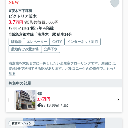
NEW
茨木市下穂積
ビクトリア茨木
3.7
万円
管理/共益費5,000円
19.00㎡ (1R) /築32年 /6階建
阪急京都本線「南茨木」駅 徒歩24分
駐輪場
エレベーター
CATV
インターネット対応
敷地内ごみ置き場
公共下水
清潔感を求める方に一押ししたい全居室フローリングです。周辺には、
徒歩5分で利用できる駅があります。バルコニー付きの物件で...
もっと
見る
募集中の部屋
4階
3.7万円
4階 / 19.00㎡ / 1R
賃貸マンション