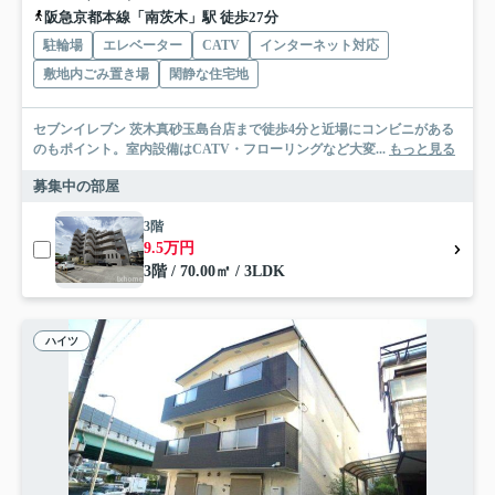
阪急京都本線「南茨木」駅 徒歩27分
駐輪場
エレベーター
CATV
インターネット対応
敷地内ごみ置き場
閑静な住宅地
セブンイレブン 茨木真砂玉島台店まで徒歩4分と近場にコンビニがある
のもポイント。室内設備はCATV・フローリングなど大変...
もっと見る
募集中の部屋
3階
9.5万円
3階 / 70.00㎡ / 3LDK
ハイツ