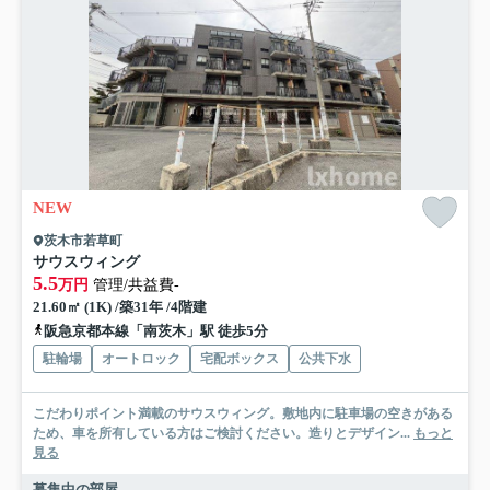
NEW
茨木市若草町
サウスウィング
5.5
万円
管理/共益費-
21.60㎡ (1K) /築31年 /4階建
阪急京都本線「南茨木」駅 徒歩5分
駐輪場
オートロック
宅配ボックス
公共下水
こだわりポイント満載のサウスウィング。敷地内に駐車場の空きがある
ため、車を所有している方はご検討ください。造りとデザイン...
もっと
見る
募集中の部屋