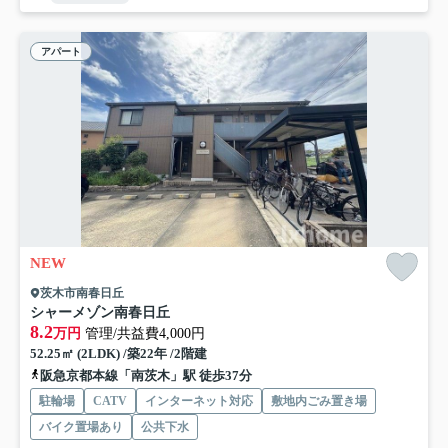
アパート
NEW
茨木市南春日丘
シャーメゾン南春日丘
8.2
万円
管理/共益費4,000円
52.25㎡ (2LDK) /築22年 /2階建
阪急京都本線「南茨木」駅 徒歩37分
駐輪場
CATV
インターネット対応
敷地内ごみ置き場
バイク置場あり
公共下水