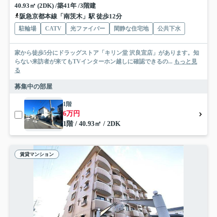
40.93㎡ (2DK) /築41年 /3階建
阪急京都本線「南茨木」駅 徒歩12分
駐輪場
CATV
光ファイバー
閑静な住宅地
公共下水
家から徒歩5分にドラッグストア「キリン堂 沢良宜店」があります。知
らない来訪者が来てもTVインターホン越しに確認できるの...
もっと見
る
募集中の部屋
1階
6万円
1階 / 40.93㎡ / 2DK
賃貸マンション