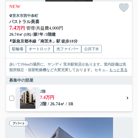
NEW
茨木市西中条町
パストラル美喜
7.4
万円
管理/共益費4,000円
26.74㎡ (1R) /築7年 /3階建
阪急京都本線「南茨木」駅 徒歩18分
駐輪場
オートロック
光ファイバー
公共下水
歩いて194mの場所に、サンディ 茨木駅前店があります。室内設備は洗
面所独立・浴室乾燥機など大変充実しております。セキュ...
もっと見る
募集中の部屋
2階
7.4万円
2階 / 26.74㎡ / 1R
アパート