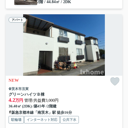
2階 / 44.84㎡ / 2DK
アパート
NEW
茨木市丑寅
グリーンハイツＢ棟
4.2
万円
管理/共益費3,000円
36.40㎡ (2DK) /築45年 /2階建
阪急京都本線「南茨木」駅 徒歩16分
駐輪場
インターネット対応
公共下水