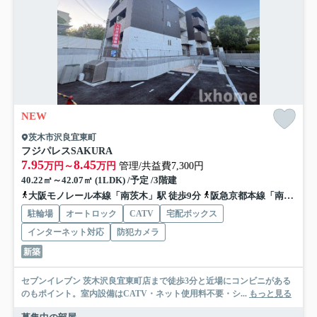
NEW
茨木市沢良宜東町
フジパレスSAKURA
7.95
8.45
万円～
万円
管理/共益費7,300円
40.22㎡～42.07㎡ (1LDK) /予定 /3階建
大阪モノレール本線「南茨木」駅 徒歩9分
阪急京都本線「南茨木」駅 徒歩9分
駐輪場
オートロック
CATV
宅配ボックス
インターネット対応
防犯カメラ
新築
セブンイレブン 茨木沢良宜東町店まで徒歩3分と近場にコンビニがある
のもポイント。室内設備はCATV・ネット使用料不要・シ...
もっと見る