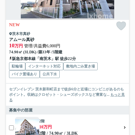
NEW
茨木市真砂
アムール真砂
10
万円
管理/共益費6,000円
74.90㎡ (3LDK) /築33年 /5階建
阪急京都本線「南茨木」駅 徒歩22分
駐輪場
インターネット対応
敷地内ごみ置き場
バイク置場あり
公共下水
セブンイレブン 茨木新和町店まで徒歩6分と近場にコンビニがあるのも
ポイント。収納はクロゼット・シューズボックスなど豊富な...
もっと見
る
募集中の部屋
2階
10万円
2階 / 74.90㎡ / 3LDK