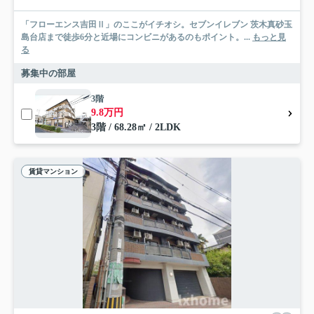
「フローエンス吉田Ⅱ」のここがイチオシ。セブンイレブン 茨木真砂玉
島台店まで徒歩6分と近場にコンビニがあるのもポイント。...
もっと見
る
募集中の部屋
3階
9.8万円
3階 / 68.28㎡ / 2LDK
賃貸マンション