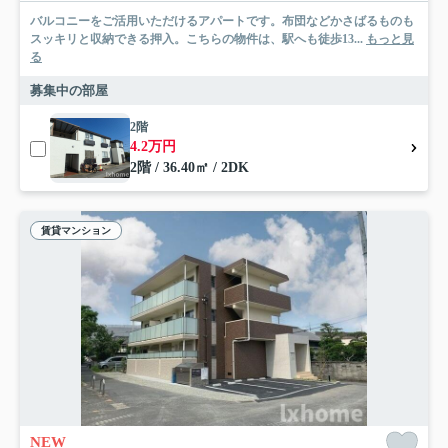
バルコニーをご活用いただけるアパートです。布団などかさばるものも
スッキリと収納できる押入。こちらの物件は、駅へも徒歩13...
もっと見
る
募集中の部屋
2階
4.2万円
2階 / 36.40㎡ / 2DK
賃貸マンション
NEW