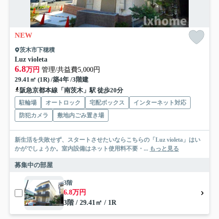
NEW
茨木市下穂積
Luz violeta
6.8
万円
管理/共益費5,000円
29.41㎡ (1R) /築4年 /3階建
阪急京都本線「南茨木」駅 徒歩20分
駐輪場
オートロック
宅配ボックス
インターネット対応
防犯カメラ
敷地内ごみ置き場
新生活を失敗せず、スタートさせたいならこちらの「Luz violeta」はい
かがでしょうか。室内設備はネット使用料不要・...
もっと見る
募集中の部屋
3階
6.8万円
3階 / 29.41㎡ / 1R