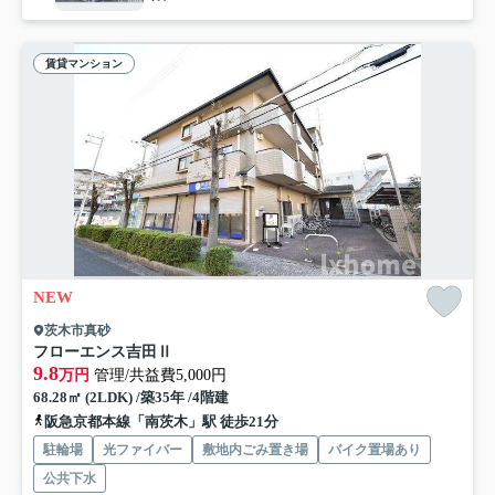
賃貸マンション
NEW
茨木市真砂
フローエンス吉田Ⅱ
9.8
万円
管理/共益費5,000円
68.28㎡ (2LDK) /築35年 /4階建
阪急京都本線「南茨木」駅 徒歩21分
駐輪場
光ファイバー
敷地内ごみ置き場
バイク置場あり
公共下水