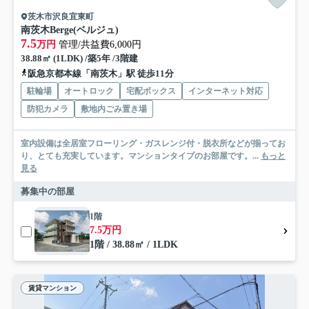
茨木市沢良宜東町
南茨木Berge(ベルジュ)
7.5
万円
管理/共益費6,000円
38.88㎡ (1LDK) /築5年 /3階建
阪急京都本線「南茨木」駅 徒歩11分
駐輪場
オートロック
宅配ボックス
インターネット対応
防犯カメラ
敷地内ごみ置き場
室内設備は全居室フローリング・ガスレンジ付・脱衣所などが揃ってお
り、とても充実しています。マンションタイプのお部屋です。...
もっと
見る
募集中の部屋
1階
7.5万円
1階 / 38.88㎡ / 1LDK
賃貸マンション