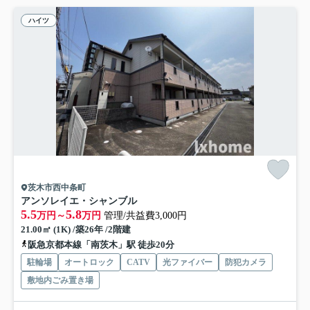
ハイツ
茨木市西中条町
アンソレイエ・シャンブル
5.5
5.8
万円～
万円
管理/共益費3,000円
21.00㎡ (1K) /築26年 /2階建
阪急京都本線「南茨木」駅 徒歩20分
駐輪場
オートロック
CATV
光ファイバー
防犯カメラ
敷地内ごみ置き場