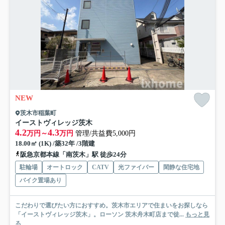
NEW
茨木市稲葉町
イーストヴィレッジ茨木
4.2
4.3
万円～
万円
管理/共益費5,000円
18.00㎡ (1K) /築32年 /3階建
阪急京都本線「南茨木」駅 徒歩24分
駐輪場
オートロック
CATV
光ファイバー
閑静な住宅地
バイク置場あり
こだわりで選びたい方におすすめ。茨木市エリアで住まいをお探しなら
「イーストヴィレッジ茨木」。ローソン 茨木舟木町店まで徒...
もっと見
る