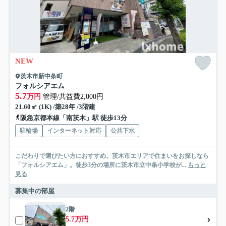
NEW
茨木市新中条町
フォルシアエム
5.7
万円
管理/共益費2,000円
21.60㎡ (1K) /築28年 /3階建
阪急京都本線「南茨木」駅 徒歩13分
駐輪場
インターネット対応
公共下水
こだわりで選びたい方におすすめ。茨木市エリアで住まいをお探しなら
「フォルシアエム」。徒歩3分の場所に茨木市立中条小学校が...
もっと
見る
募集中の部屋
2階
5.7万円