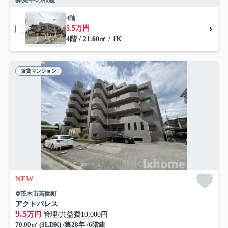
4階
5.5万円
4階 / 21.60㎡ / 1K
賃貸マンション
NEW
茨木市若園町
アクトパレス
9.5
万円
管理/共益費10,000円
70.00㎡ (3LDK) /築28年 /6階建