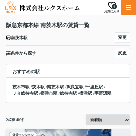
0
お気に入り
阪急京都本線 南茨木駅の賃貸一覧
変更
南茨木駅
変更
条件から探す
おすすめの駅
茨木市駅
/
茨木駅
/
南茨木駅
/
沢良宜駅
/
千里丘駅
/
ＪＲ総持寺駅
/
摂津市駅
/
総持寺駅
/
摂津駅
/
宇野辺駅
247
棟
409
件
賃貸マンション