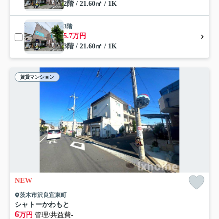
2階 / 21.60㎡ / 1K
3階
5.7万円
3階 / 21.60㎡ / 1K
賃貸マンション
NEW
茨木市沢良宜東町
シャトーかわもと
6
万円
管理/共益費-