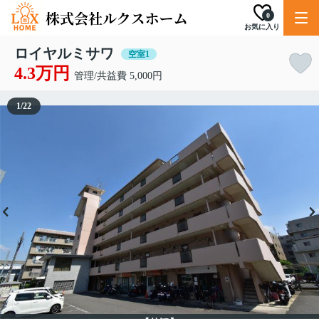
0
お気に入り
ロイヤルミサワ
空室1
4.3万円
管理/共益費 5,000円
1
/
22