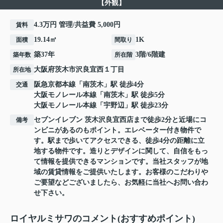
【外観】
4.3万円 管理/共益費 5,000円
賃料
19.14㎡
1K
面積
間取り
築37年
3階/6階建
築年数
所在階
大阪府
茨木市
沢良宜西
１丁目
所在地
阪急京都本線
「
南茨木
」駅 徒歩4分
交通
大阪モノレール本線
「
南茨木
」駅 徒歩5分
大阪モノレール本線
「
宇野辺
」駅 徒歩23分
セブンイレブン 茨木沢良宜西店まで徒歩2分と近場にコ
備考
ンビニがあるのもポイント。エレベーター付き物件で
す。駅まで歩いてアクセスできる、徒歩4分の距離に立
地する物件です。造りとデザインに関して、自信をもっ
て情報を提供できるマンションです。当社スタッフが地
域の賃貸情報をご提供いたします。お客様のこだわりや
ご要望などございましたら、お気軽に当社へお問い合わ
せ下さい。
ロイヤルミサワのコメント(おすすめポイント)