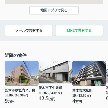
地図アプリで見る
メールで共有する
LINEで共有する
近隣の物件
茨木市下中条町
茨木市蔵垣内２丁目
茨木市末広町
3
2LDK (54.03㎡)
3LDK (68.98㎡)
1R (13.60㎡)
12.5
万円
9
4
万円
万円