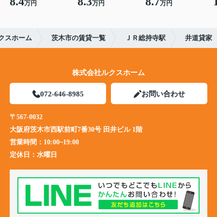
8.4
8.3
8.7
万円
万円
万円
クスホーム
茨木市の賃貸一覧
ＪＲ総持寺駅
井道貸家
株式会社ルクスホーム
072-646-8985
お問い合わせ
〒567-0032
大阪府茨木市西駅前町7番30号 田井ビル 1階
営業時間：
10:00~19:00
定休日：
水曜日