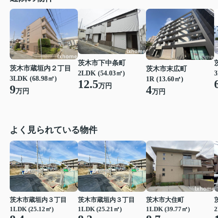
茨木市下中条町
茨木市蔵垣内２丁目
茨木市末広町
3
2LDK (54.03㎡)
3LDK (68.98㎡)
1R (13.60㎡)
12.5
万円
9
4
万円
万円
よく見られている物件
茨木市蔵垣内３丁目
茨木市蔵垣内３丁目
茨木市大住町
1LDK (25.12㎡)
1LDK (25.21㎡)
1LDK (39.77㎡)
2