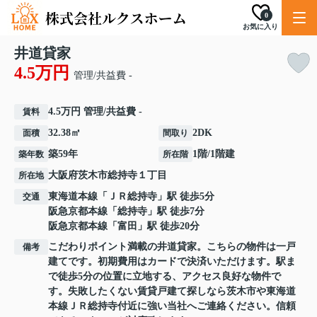
0
お気に入り
井道貸家
4.5万円
管理/共益費 -
4.5万円 管理/共益費 -
賃料
32.38㎡
2DK
面積
間取り
築59年
1階/1階建
築年数
所在階
大阪府
茨木市
総持寺
１丁目
所在地
東海道本線
「
ＪＲ総持寺
」駅 徒歩5分
交通
阪急京都本線
「
総持寺
」駅 徒歩7分
阪急京都本線
「
富田
」駅 徒歩20分
こだわりポイント満載の井道貸家。こちらの物件は一戸
備考
建てです。初期費用はカードで決済いただけます。駅ま
で徒歩5分の位置に立地する、アクセス良好な物件で
す。失敗したくない賃貸戸建て探しなら茨木市や東海道
本線ＪＲ総持寺付近に強い当社へご連絡ください。信頼