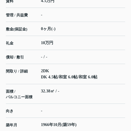
4.5万円
賃料
-
管理 / 共益費
0ヶ月(-)
敷金(保証金)
10万円
礼金
- / -
償却 / 敷引
2DK
間取り / 詳細
DK 4.5帖
/
和室 6.0帖
/
和室 6.0帖
32.38㎡ / -
面積 /
バルコニー面積
-
向き
1966年10月(築59年)
築年月