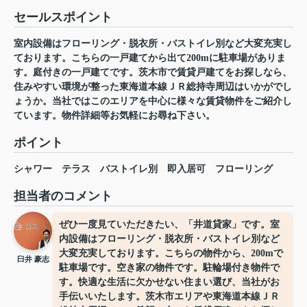
セールスポイント
室内設備はフローリング・脱衣所・バストイレ別など大変充実し
ております。こちらの一戸建てから出て200mに駐車場がありま
す。庭付きの一戸建てです。茨木市で賃貸戸建てをお探しなら、
住みやすい環境が整った東海道本線ＪＲ総持寺周辺はいかがでし
ょうか。当社ではこのエリアを中心に様々な賃貸物件をご紹介し
ています。物件詳細等お気軽にお尋ね下さい。
ポイント
シャワー
テラス
バストイレ別
即入居可
フローリング
担当者のコメント
ぜひ一度見ていただきたい、「井道貸家」です。室
内設備はフローリング・脱衣所・バストイレ別など
大変充実しております。こちらの物件から、200mで
臼井 豪志
駐車場です。空き家の物件です。駐輪場付き物件で
す。快適な生活に欠かせない住まい選び、当社がお
手伝いいたします。茨木市エリアや東海道本線ＪＲ