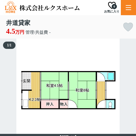
0
お気に入り
井道貸家
4.5
万円
管理/共益費 -
1
/
1