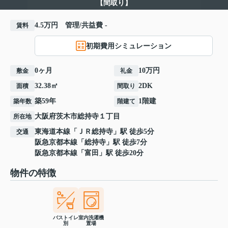
【間取り】
4.5万円 管理/共益費 -
賃料
初期費用シミュレーション
0ヶ月
10万円
敷金
礼金
32.38㎡
2DK
面積
間取り
築59年
1階建
築年数
階建て
大阪府
茨木市
総持寺
１丁目
所在地
東海道本線
「
ＪＲ総持寺
」駅 徒歩5分
交通
阪急京都本線
「
総持寺
」駅 徒歩7分
阪急京都本線
「
富田
」駅 徒歩20分
物件の特徴
バストイレ
室内洗濯機
別
置場