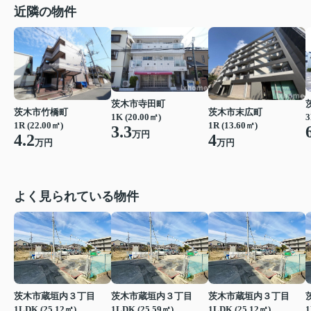
近隣の物件
茨木市寺田町
茨木市竹橋町
茨木市末広町
1K (20.00㎡)
3
1R (22.00㎡)
1R (13.60㎡)
3.3
万円
4.2
4
万円
万円
よく見られている物件
茨木市蔵垣内３丁目
茨木市蔵垣内３丁目
茨木市蔵垣内３丁目
1LDK (25.12㎡)
1LDK (25.59㎡)
1LDK (25.12㎡)
1