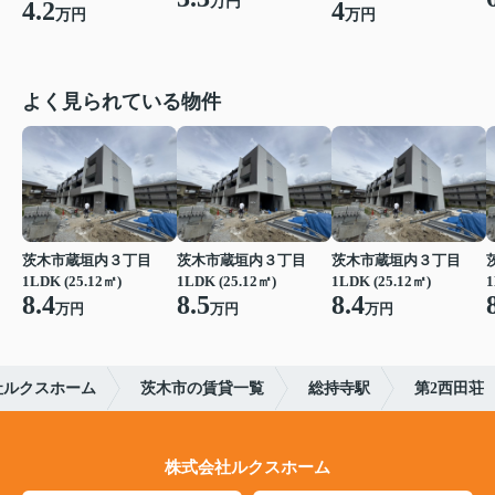
万円
4.2
4
万円
万円
よく見られている物件
茨木市蔵垣内３丁目
茨木市蔵垣内３丁目
茨木市蔵垣内３丁目
1LDK (25.12㎡)
1LDK (25.12㎡)
1LDK (25.12㎡)
1
8.4
8.5
8.4
万円
万円
万円
社ルクスホーム
茨木市の賃貸一覧
総持寺駅
第2西田荘
株式会社ルクスホーム