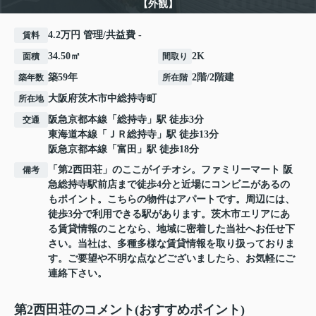
【外観】
4.2万円 管理/共益費 -
賃料
34.50㎡
2K
面積
間取り
築59年
2階/2階建
築年数
所在階
大阪府
茨木市
中総持寺町
所在地
阪急京都本線
「
総持寺
」駅 徒歩3分
交通
東海道本線
「
ＪＲ総持寺
」駅 徒歩13分
阪急京都本線
「
富田
」駅 徒歩18分
「第2西田荘」のここがイチオシ。ファミリーマート 阪
備考
急総持寺駅前店まで徒歩4分と近場にコンビニがあるの
もポイント。こちらの物件はアパートです。周辺には、
徒歩3分で利用できる駅があります。茨木市エリアにあ
る賃貸情報のことなら、地域に密着した当社へお任せ下
さい。当社は、多種多様な賃貸情報を取り扱っておりま
す。ご要望や不明な点などございましたら、お気軽にご
連絡下さい。
第2西田荘のコメント(おすすめポイント)