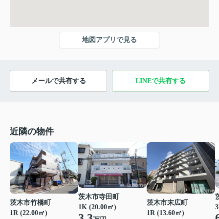
地図アプリで見る
メールで共有する
LINEで共有する
近隣の物件
茨木市寺田町
茨木市竹橋町
茨木市末広町
1K (20.00㎡)
3
1R (22.00㎡)
1R (13.60㎡)
3.3