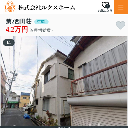
0
お気に入り
第2西田荘
空室1
4.2万円
管理/共益費 -
1
/
1