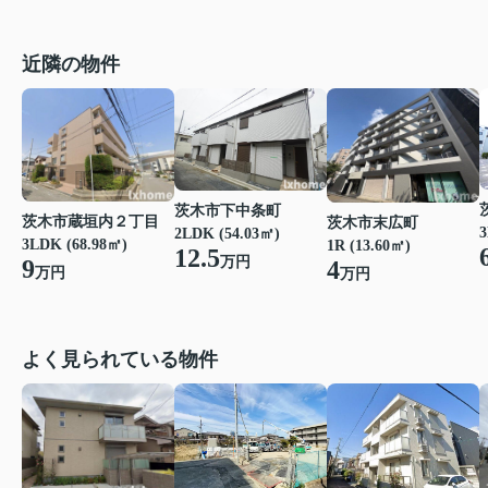
近隣の物件
茨木市下中条町
茨木市蔵垣内２丁目
茨木市末広町
3
2LDK (54.03㎡)
3LDK (68.98㎡)
1R (13.60㎡)
12.5
万円
9
4
万円
万円
よく見られている物件