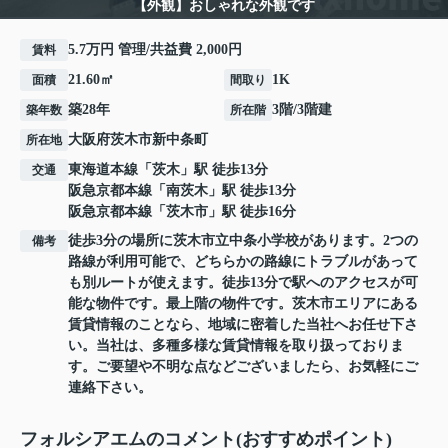
【外観】おしゃれな外観です
5.7万円 管理/共益費 2,000円
賃料
21.60㎡
1K
面積
間取り
築28年
3階/3階建
築年数
所在階
大阪府
茨木市
新中条町
所在地
東海道本線
「
茨木
」駅 徒歩13分
交通
阪急京都本線
「
南茨木
」駅 徒歩13分
阪急京都本線
「
茨木市
」駅 徒歩16分
徒歩3分の場所に茨木市立中条小学校があります。2つの
備考
路線が利用可能で、どちらかの路線にトラブルがあって
も別ルートが使えます。徒歩13分で駅へのアクセスが可
能な物件です。最上階の物件です。茨木市エリアにある
賃貸情報のことなら、地域に密着した当社へお任せ下さ
い。当社は、多種多様な賃貸情報を取り扱っておりま
す。ご要望や不明な点などございましたら、お気軽にご
連絡下さい。
フォルシアエムのコメント(おすすめポイント)