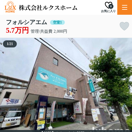
0
お気に入り
フォルシアエム
空室1
5.7万円
管理/共益費 2,000円
1
/
21