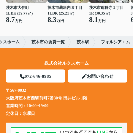
茨木市大住町
茨木市蔵垣内３丁目
茨木市総持寺１丁目
1LDK (39.77㎡)
1LDK (25.21㎡)
1R (30.35㎡)
3
8.7
8.3
8.1
万円
万円
万円
クスホーム
茨木市の賃貸一覧
茨木駅
フォルシアエム
株式会社ルクスホーム
072-646-8985
お問い合わせ
〒567-0032
大阪府茨木市西駅前町7番30号 田井ビル 1階
営業時間：
10:00~19:00
定休日：
水曜日