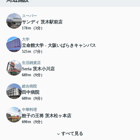
スーパー
サンディ 茨木駅前店
178ｍ（3分）
大学
立命館大学 - 大阪いばらきキャンパス
525ｍ（7分）
生活雑貨店
Seria 茨木小川店
689ｍ（9分）
総合病院
田中病院
689ｍ（9分）
中華料理
餃子の王将 茨木松ヶ本店
690ｍ（9分）
すべて見る