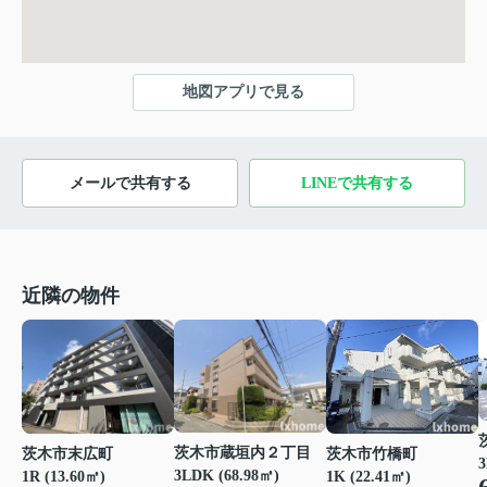
地図アプリで見る
メールで共有する
LINEで共有する
近隣の物件
茨木市蔵垣内２丁目
茨木市末広町
茨木市竹橋町
3
3LDK (68.98㎡)
1R (13.60㎡)
1K (22.41㎡)