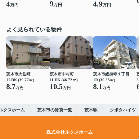
9
4
4.9
万円
万円
万円
よく見られている物件
茨木市大住町
茨木市中村町
茨木市総持寺１丁目
1LDK (39.77㎡)
1LDK (46.72㎡)
1R (30.35㎡)
3
8.7
10.5
8.1
万円
万円
万円
ルクスホーム
茨木市の賃貸一覧
茨木駅
クボタハイツ
株式会社ルクスホーム