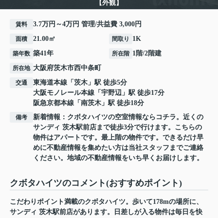
【外観】
3.7万円～4万円 管理/共益費 3,000円
賃料
21.00㎡
1K
面積
間取り
築41年
1階/2階建
築年数
所在階
大阪府
茨木市
西中条町
所在地
東海道本線
「
茨木
」駅 徒歩5分
交通
大阪モノレール本線
「
宇野辺
」駅 徒歩17分
阪急京都本線
「
南茨木
」駅 徒歩18分
新着情報：クボタハイツの空室情報ならコチラ。近くの
備考
サンディ 茨木駅前店まで徒歩3分で行けます。こちらの
物件はアパートです。最上階の物件です。できるだけ早
めに不動産情報を集めたい方は当社スタッフまでご連絡
ください。地域の不動産情報をいち早くお届けします。
クボタハイツのコメント(おすすめポイント)
こだわりポイント満載のクボタハイツ。歩いて178mの場所に、
サンディ 茨木駅前店があります。日差しが入る物件は毎日を快