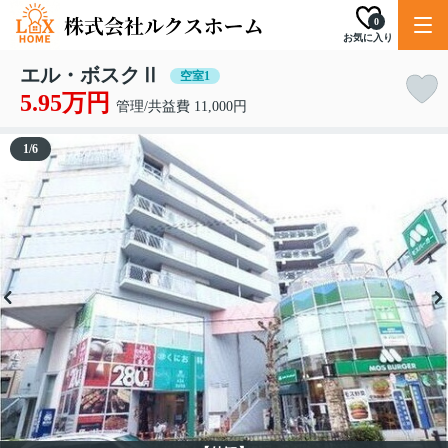
0
お気に入り
エル・ボスクⅡ
空室1
5.95万円
管理/共益費 11,000円
1
/
6