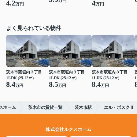
万円
4.2
4
万円
万円
よく見られている物件
茨木市蔵垣内３丁目
茨木市蔵垣内３丁目
茨木市蔵垣内３丁目
1LDK (25.12㎡)
1LDK (25.12㎡)
1LDK (25.12㎡)
1
8.4
8.5
8.4
万円
万円
万円
スホーム
茨木市の賃貸一覧
茨木市駅
エル・ボスクⅡ
株式会社ルクスホーム