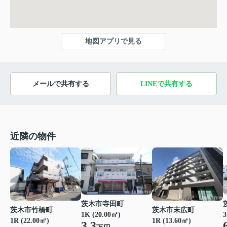
地図アプリで見る
メールで共有する
LINEで共有する
近隣の物件
茨木市寺田町
茨木市竹橋町
茨木市末広町
1K (20.00㎡)
3
1R (22.00㎡)
1R (13.60㎡)
3.3