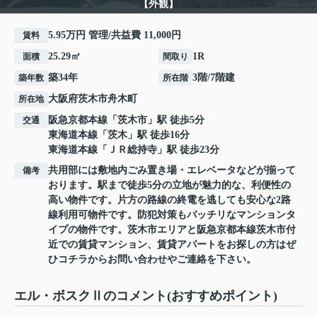
【外観】
5.95万円 管理/共益費 11,000円
賃料
25.29㎡
1R
面積
間取り
築34年
3階/7階建
築年数
所在階
大阪府
茨木市
舟木町
所在地
阪急京都本線
「
茨木市
」駅 徒歩5分
交通
東海道本線
「
茨木
」駅 徒歩16分
東海道本線
「
ＪＲ総持寺
」駅 徒歩23分
共用部には敷地内ごみ置き場・エレベータなどが揃って
備考
おります。駅まで徒歩5分の立地が魅力的な、利便性の
高い物件です。片方の路線の終電を逃しても安心な2路
線利用可物件です。防犯対策もバッチリなマンションタ
イプの物件です。茨木市エリアと阪急京都本線茨木市付
近での賃貸マンション、賃貸アパートをお探しの方はぜ
ひコチラからお問い合わせやご連絡を下さい。
エル・ボスクⅡのコメント(おすすめポイント)