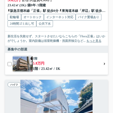
万円
管理/共益費4,000円
23.42㎡ (1K) /築9年 /3階建
阪急京都本線「正雀」駅 徒歩8分
東海道本線「岸辺」駅 徒歩9分
駐輪場
オートロック
インターネット対応
バイク置場あり
24時間ゴミ出し可
公共下水
新生活を失敗せず、スタートさせたいならこちらの「Flora正雀」はいか
がでしょうか。室内設備は浴室乾燥機・洗面所独立など...
もっと見る
募集中の部屋
1階
5.8万円
1階 / 23.42㎡ / 1K
ハイツ