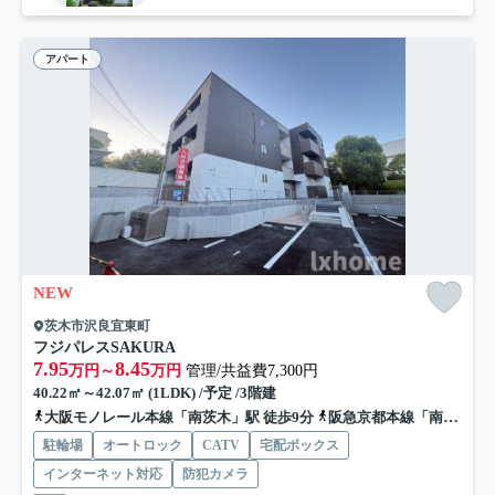
アパート
NEW
茨木市沢良宜東町
フジパレスSAKURA
7.95
8.45
万円～
万円
管理/共益費7,300円
40.22㎡～42.07㎡ (1LDK) /予定 /3階建
大阪モノレール本線「南茨木」駅 徒歩9分
阪急京都本線「南茨木」駅 徒歩9分
駐輪場
オートロック
CATV
宅配ボックス
インターネット対応
防犯カメラ