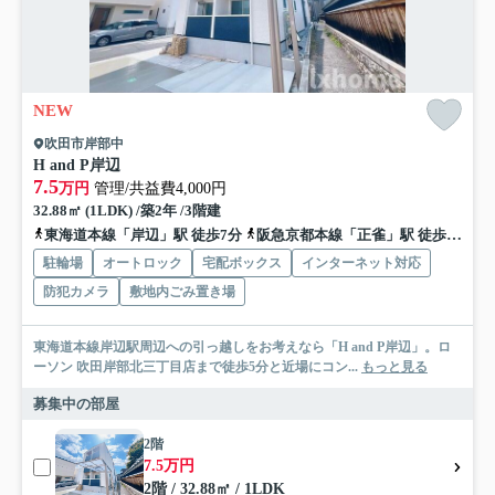
NEW
吹田市岸部中
H and P岸辺
7.5
万円
管理/共益費4,000円
32.88㎡ (1LDK) /築2年 /3階建
東海道本線「岸辺」駅 徒歩7分
阪急京都本線「正雀」駅 徒歩17分
駐輪場
オートロック
宅配ボックス
インターネット対応
防犯カメラ
敷地内ごみ置き場
東海道本線岸辺駅周辺への引っ越しをお考えなら「H and P岸辺」。ロ
ーソン 吹田岸部北三丁目店まで徒歩5分と近場にコン...
もっと見る
募集中の部屋
2階
7.5万円
2階 / 32.88㎡ / 1LDK