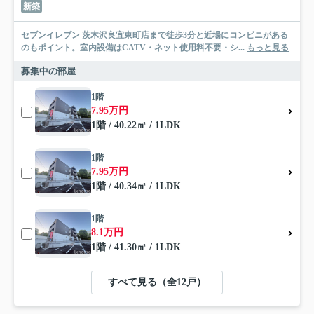
新築
セブンイレブン 茨木沢良宜東町店まで徒歩3分と近場にコンビニがある
のもポイント。室内設備はCATV・ネット使用料不要・シ...
もっと見る
募集中の部屋
1階
7.95万円
1階 / 40.22㎡ / 1LDK
1階
7.95万円
1階 / 40.34㎡ / 1LDK
1階
8.1万円
1階 / 41.30㎡ / 1LDK
すべて見る（全12戸）