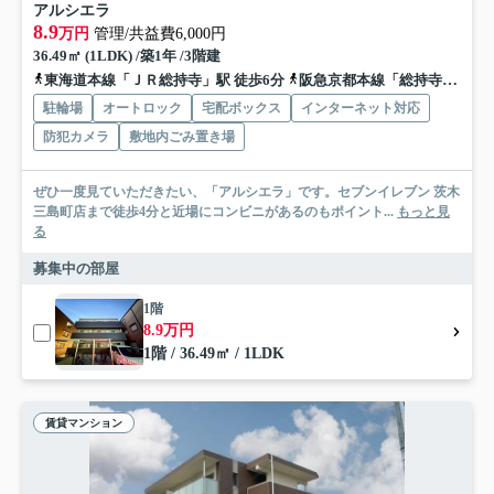
アルシエラ
8.9
万円
管理/共益費6,000円
36.49㎡ (1LDK) /築1年 /3階建
東海道本線「ＪＲ総持寺」駅 徒歩6分
阪急京都本線「総持寺」駅 徒歩12分
駐輪場
オートロック
宅配ボックス
インターネット対応
防犯カメラ
敷地内ごみ置き場
ぜひ一度見ていただきたい、「アルシエラ」です。セブンイレブン 茨木
三島町店まで徒歩4分と近場にコンビニがあるのもポイント...
もっと見
る
募集中の部屋
1階
8.9万円
1階 / 36.49㎡ / 1LDK
賃貸マンション