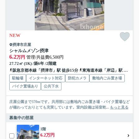
NEW
摂津市庄屋
シャルムメゾン摂津
6.2
万円
管理/共益費6,500円
27.72㎡ (1K) /築6年 /2階建
阪急京都本線「摂津市」駅 徒歩15分
東海道本線「岸辺」駅 徒歩15分
駐輪場
インターネット対応
防犯カメラ
敷地内ごみ置き場
バイク置場あり
公共下水
庄屋公園まで370mです。共用部には敷地内ごみ置き場・バイク置場など
が備わっておりとても充実しています。室内設備は浴室乾...
もっと見る
募集中の部屋
1階
6.2万円