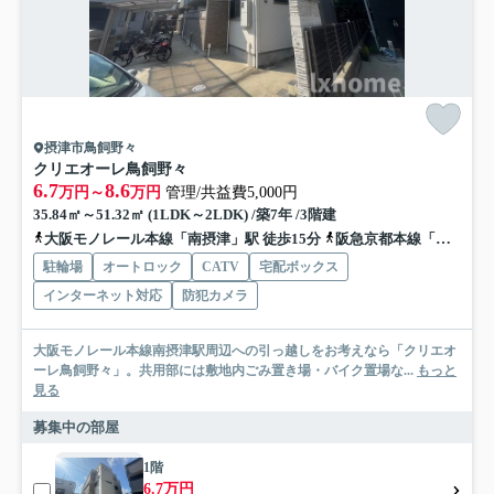
摂津市鳥飼野々
クリエオーレ鳥飼野々
6.7
8.6
万円～
万円
管理/共益費5,000円
35.84㎡～51.32㎡ (1LDK～2LDK) /築7年 /3階建
大阪モノレール本線「南摂津」駅 徒歩15分
阪急京都本線「摂津市」駅 徒歩45分
駐輪場
オートロック
CATV
宅配ボックス
インターネット対応
防犯カメラ
大阪モノレール本線南摂津駅周辺への引っ越しをお考えなら「クリエオ
ーレ鳥飼野々」。共用部には敷地内ごみ置き場・バイク置場な...
もっと
見る
募集中の部屋
1階
6.7万円