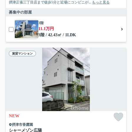
摂津正雀三丁目店まで徒歩5分と近場にコンビニが...
もっと見る
募集中の部屋
3階
11.1万円
3階 / 42.43㎡ / 1LDK
賃貸マンション
NEW
摂津市香露園
シャーメゾン広陽