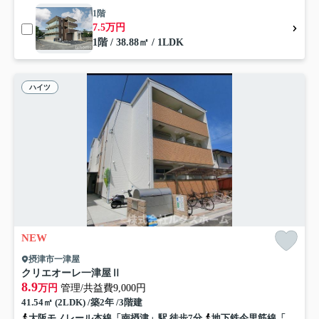
1階
7.5万円
1階 / 38.88㎡ / 1LDK
ハイツ
NEW
摂津市一津屋
クリエオーレ一津屋Ⅱ
8.9
万円
管理/共益費9,000円
41.54㎡ (2LDK) /築2年 /3階建
大阪モノレール本線「南摂津」駅 徒歩7分
地下鉄今里筋線「井高野」駅 バス2分 阪急バス「ダイキン工業前」 停歩2分