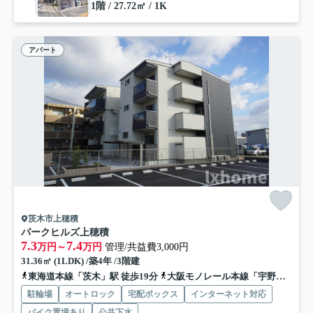
1階 / 27.72㎡ / 1K
アパート
茨木市上穂積
パークヒルズ上穂積
7.3
7.4
万円～
万円
管理/共益費3,000円
31.36㎡ (1LDK) /築4年 /3階建
東海道本線「茨木」駅 徒歩19分
大阪モノレール本線「宇野辺」駅 徒歩27分
駐輪場
オートロック
宅配ボックス
インターネット対応
バイク置場あり
公共下水