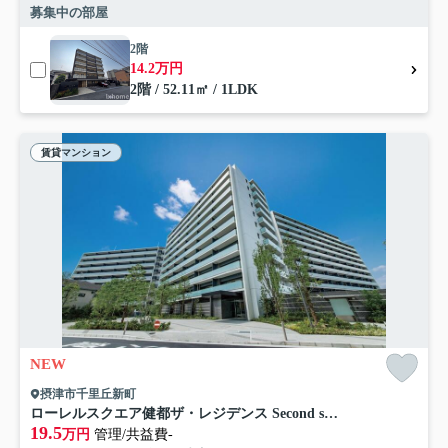
募集中の部屋
2階
14.2万円
2階 / 52.11㎡ / 1LDK
賃貸マンション
NEW
摂津市千里丘新町
ローレルスクエア健都ザ・レジデンス Second stage
19.5
万円
管理/共益費-