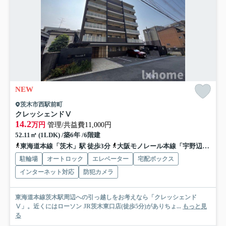
NEW
茨木市西駅前町
クレッシェンドⅤ
14.2
万円
管理/共益費11,000円
52.11㎡ (1LDK) /築6年 /6階建
東海道本線「茨木」駅 徒歩3分
大阪モノレール本線「宇野辺」駅 徒歩16分
駐輪場
オートロック
エレベーター
宅配ボックス
インターネット対応
防犯カメラ
東海道本線茨木駅周辺への引っ越しをお考えなら「クレッシェンド
Ⅴ」。近くにはローソン JR茨木東口店(徒歩5分)がありちょ...
もっと見
る