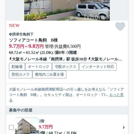
NEW
摂津市鳥飼下
ソフィアコート鳥飼 B棟
9.7
9.8
万円～
万円
管理/共益費8,500円
60.72㎡～61.52㎡ (2LDK) /築8年 /3階建
大阪モノレール本線「南摂津」駅 徒歩30分
大阪モノレール本線「摂津」駅 徒歩46分
駐輪場
オートロック
宅配ボックス
インターネット対応
防犯カメラ
敷地内ごみ置き場
大阪モノレール本線南摂津駅周辺への引っ越しをお考えなら「ソフィア
コート鳥飼 B棟」。セキュリティ面は、オートロック・TV...
もっと見
る
募集中の部屋
2階
9.7万円
2階 / 60.72㎡ / 2LDK