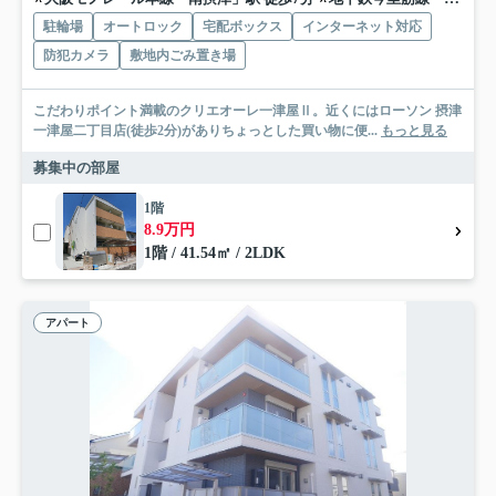
駐輪場
オートロック
宅配ボックス
インターネット対応
防犯カメラ
敷地内ごみ置き場
こだわりポイント満載のクリエオーレ一津屋Ⅱ。近くにはローソン 摂津
一津屋二丁目店(徒歩2分)がありちょっとした買い物に便...
もっと見る
募集中の部屋
1階
8.9万円
1階 / 41.54㎡ / 2LDK
アパート