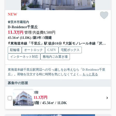
NEW
茨木市蔵垣内
D-Residence千里丘
11.3
万円
管理/共益費8,500円
45.56㎡ (1LDK) /築3年 /3階建
東海道本線「千里丘」駅 徒歩10分
大阪モノレール本線「沢良宜」駅 徒歩15分
駐輪場
オートロック
CATV
宅配ボックス
インターネット対応
敷地内ごみ置き場
東海道本線千里丘駅周辺への引っ越しをお考えなら「D-Residence千里
丘」。荷物を注文する時に時間を気にしなくてよく...
もっと見る
募集中の部屋
3階
11.3万円
3階 / 45.56㎡ / 1LDK