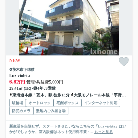
NEW
茨木市下穂積
Luz violeta
6.8
万円
管理/共益費5,000円
29.41㎡ (1R) /築4年 /3階建
東海道本線「茨木」駅 徒歩15分
大阪モノレール本線「宇野辺」駅 徒歩2分
駐輪場
オートロック
宅配ボックス
インターネット対応
防犯カメラ
敷地内ごみ置き場
新生活を失敗せず、スタートさせたいならこちらの「Luz violeta」はい
かがでしょうか。室内設備はネット使用料不要・...
もっと見る