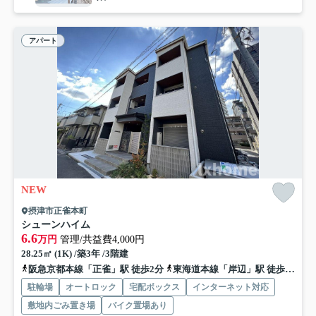
アパート
NEW
摂津市正雀本町
シューンハイム
6.6
万円
管理/共益費4,000円
28.25㎡ (1K) /築3年 /3階建
阪急京都本線「正雀」駅 徒歩2分
東海道本線「岸辺」駅 徒歩10分
駐輪場
オートロック
宅配ボックス
インターネット対応
敷地内ごみ置き場
バイク置場あり