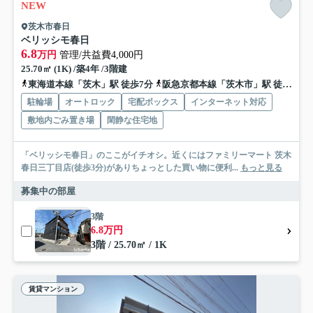
NEW
茨木市春日
ベリッシモ春日
6.8
万円
管理/共益費4,000円
25.70㎡ (1K) /築4年 /3階建
東海道本線「茨木」駅 徒歩7分
阪急京都本線「茨木市」駅 徒歩19分
駐輪場
オートロック
宅配ボックス
インターネット対応
敷地内ごみ置き場
閑静な住宅地
「ベリッシモ春日」のここがイチオシ。近くにはファミリーマート 茨木
春日三丁目店(徒歩3分)がありちょっとした買い物に便利...
もっと見る
募集中の部屋
3階
6.8万円
3階 / 25.70㎡ / 1K
賃貸マンション