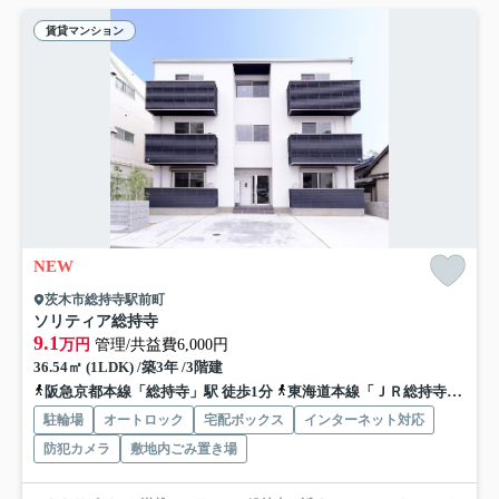
賃貸マンション
NEW
茨木市総持寺駅前町
ソリティア総持寺
9.1
万円
管理/共益費6,000円
36.54㎡ (1LDK) /築3年 /3階建
阪急京都本線「総持寺」駅 徒歩1分
東海道本線「ＪＲ総持寺」駅 徒歩10分
駐輪場
オートロック
宅配ボックス
インターネット対応
防犯カメラ
敷地内ごみ置き場