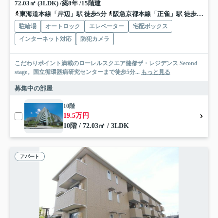
72.03㎡ (3LDK) /築8年 /15階建
東海道本線「岸辺」駅 徒歩5分
阪急京都本線「正雀」駅 徒歩15分
駐輪場
オートロック
エレベーター
宅配ボックス
インターネット対応
防犯カメラ
こだわりポイント満載のローレルスクエア健都ザ・レジデンス Second
stage。国立循環器病研究センターまで徒歩5分...
もっと見る
募集中の部屋
10階
19.5万円
10階 / 72.03㎡ / 3LDK
アパート