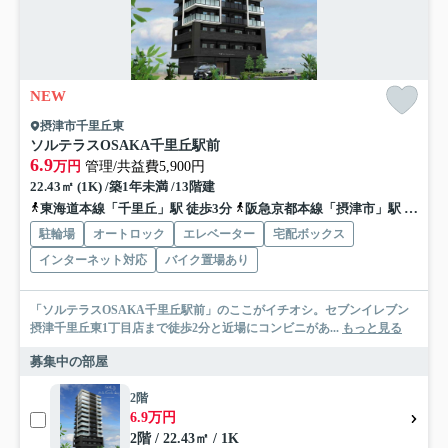
NEW
摂津市千里丘東
ソルテラスOSAKA千里丘駅前
6.9
万円
管理/共益費5,900円
22.43㎡ (1K) /築1年未満 /13階建
東海道本線「千里丘」駅 徒歩3分
阪急京都本線「摂津市」駅 徒歩6分
駐輪場
オートロック
エレベーター
宅配ボックス
インターネット対応
バイク置場あり
「ソルテラスOSAKA千里丘駅前」のここがイチオシ。セブンイレブン
摂津千里丘東1丁目店まで徒歩2分と近場にコンビニがあ...
もっと見る
募集中の部屋
2階
6.9万円
2階 / 22.43㎡ / 1K