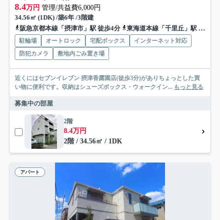
8.4
万円
管理/共益費6,000円
34.56㎡ (1DK) /築6年 /3階建
阪急京都本線「摂津市」駅 徒歩4分
東海道本線「千里丘」駅 徒歩10分
駐輪場
オートロック
宅配ボックス
インターネット対応
防犯カメラ
敷地内ごみ置き場
近くにはセブンイレブン 摂津香露園店(徒歩3分)がありちょっとした買
い物に便利です。収納はシューズボックス・ウォークイン...
もっと見る
募集中の部屋
2階
8.4万円
2階 / 34.56㎡ / 1DK
アパート