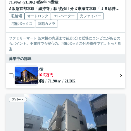
71.90㎡ (2LDK) /築6年 /4階建
阪急京都本線「総持寺」駅 徒歩11分
東海道本線「ＪＲ総持寺」駅 徒歩20分
駐輪場
オートロック
エレベーター
光ファイバー
宅配ボックス
防犯カメラ
ファミリーマート 茨木橋の内店まで徒歩5分と近場にコンビニがあるの
もポイント。不在時でも安心の、宅配ボックス付き物件です...
もっと見
る
募集中の部屋
3階
16.5万円
3階 / 71.90㎡ / 2LDK
アパート