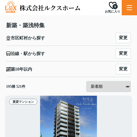
0
お気に入り
新築・築浅特集
変更
市区町村から探す
変更
沿線・駅から探す
変更
築10年以内
195
棟
521
件
賃貸マンション