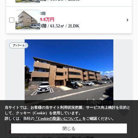
3階
9.8万円
3階 / 61.52㎡ / 2LDK
アパート
当サイトでは、お客様の当サイト利用状況把握、サービス向上検討を目的と
して、クッキー（Cookie）を使用しています。
詳しくは、当社の
「Cookieの取扱いについて」
をご確認ください。
摂津市鳥飼下
ソフィアコート鳥飼 A棟
閉じる
8.2
9.8
万円～
万円
管理/共益費8,500円