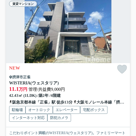
賃貸マンション
NEW
摂津市正雀
WISTERIA(ウェスタリア)
11.1
万円
管理/共益費9,000円
42.43㎡ (1LDK) /築2年 /4階建
阪急京都本線「正雀」駅 徒歩13分
大阪モノレール本線「摂津」駅 徒歩15分
駐輪場
オートロック
エレベーター
宅配ボックス
インターネット対応
防犯カメラ
こだわりポイント満載のWISTERIA(ウェスタリア)。ファミリーマート