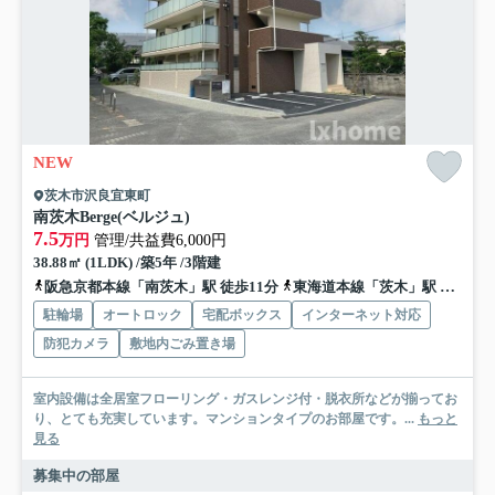
NEW
茨木市沢良宜東町
南茨木Berge(ベルジュ)
7.5
万円
管理/共益費6,000円
38.88㎡ (1LDK) /築5年 /3階建
阪急京都本線「南茨木」駅 徒歩11分
東海道本線「茨木」駅 徒歩30分
駐輪場
オートロック
宅配ボックス
インターネット対応
防犯カメラ
敷地内ごみ置き場
室内設備は全居室フローリング・ガスレンジ付・脱衣所などが揃ってお
り、とても充実しています。マンションタイプのお部屋です。...
もっと
見る
募集中の部屋