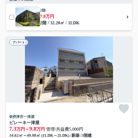
2階
7.8万円
2階 / 32.20㎡ / 1LDK
アパート
摂津市一津屋
ピレーネ一津屋
7.3
9.8
万円～
万円
管理/共益費5,000円
34.62㎡～49.98㎡ (1LDK～2LDK) /新築 /3階建