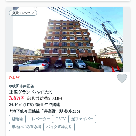
賃貸マンション
NEW
吹田市南正雀
正雀グランドハイツ北
3.8
万円
管理/共益費9,000円
26.46㎡ (1DK) /築41年 /7階建
地下鉄今里筋線「井高野」駅 徒歩23分
駐輪場
エレベーター
CATV
光ファイバー
敷地内ごみ置き場
バイク置場あり