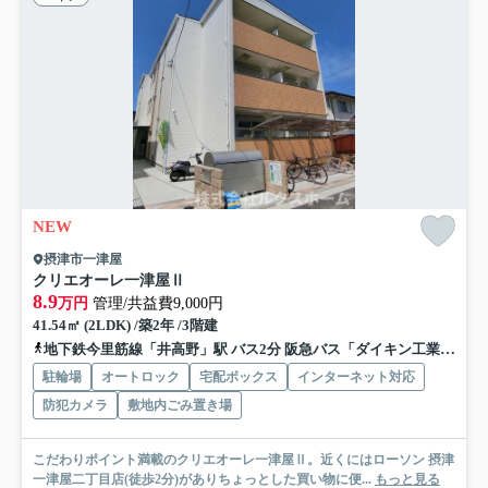
NEW
摂津市一津屋
クリエオーレ一津屋Ⅱ
8.9
万円
管理/共益費9,000円
41.54㎡ (2LDK) /築2年 /3階建
地下鉄今里筋線「井高野」駅 バス2分 阪急バス「ダイキン工業前」 停歩2分
駐輪場
オートロック
宅配ボックス
インターネット対応
防犯カメラ
敷地内ごみ置き場
こだわりポイント満載のクリエオーレ一津屋Ⅱ。近くにはローソン 摂津
一津屋二丁目店(徒歩2分)がありちょっとした買い物に便...
もっと見る