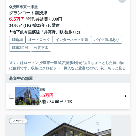
摂津市東一津屋
グランコート南摂津
6.5
万円
管理/共益費7,000円
34.00㎡ (1K) /築25年 /10階建
地下鉄今里筋線「井高野」駅 徒歩32分
駐輪場
オートロック
インターネット対応
バイク置場あり
駐車2台可
公共下水
近くにはローソン 摂津東一津屋店(徒歩4分)がありちょっとした買い物
に便利です。収納はクロゼット・押入など豊富なので、衣...
もっと見る
募集中の部屋
3階
6.5万円
3階 / 34.00㎡ / 1K
アパート