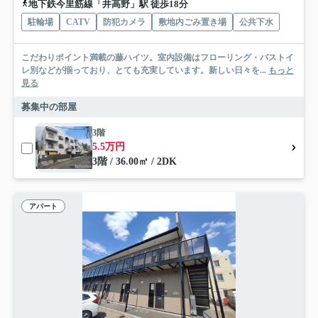
地下鉄今里筋線「井高野」駅 徒歩18分
駐輪場
CATV
防犯カメラ
敷地内ごみ置き場
公共下水
こだわりポイント満載の藤ハイツ。室内設備はフローリング・バストイ
レ別などが揃っており、とても充実しています。新しい日々を...
もっと
見る
募集中の部屋
3階
5.5万円
3階 / 36.00㎡ / 2DK
アパート