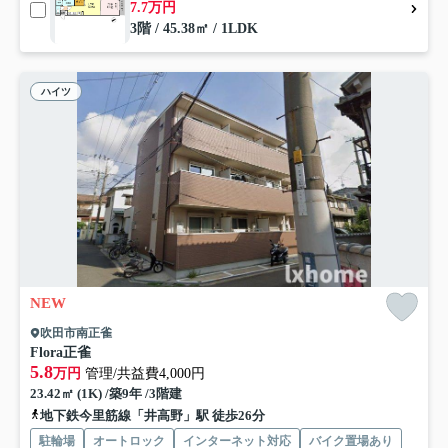
7.7万円
3階 / 45.38㎡ / 1LDK
ハイツ
NEW
吹田市南正雀
Flora正雀
5.8
万円
管理/共益費4,000円
23.42㎡ (1K) /築9年 /3階建
地下鉄今里筋線「井高野」駅 徒歩26分
駐輪場
オートロック
インターネット対応
バイク置場あり