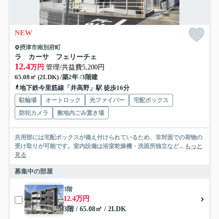
NEW
摂津市南別府町
ラ カーサ フェリーチェ
12.4
万円
管理/共益費5,200円
65.08㎡ (2LDK) /築2年 /3階建
地下鉄今里筋線「井高野」駅 徒歩16分
駐輪場
オートロック
光ファイバー
宅配ボックス
防犯カメラ
敷地内ごみ置き場
共用部には宅配ボックスが備え付けられているため、非対面での荷物の
受け取りが可能です。室内設備は浴室乾燥機・洗面所独立など...
もっと
見る
募集中の部屋
3階
12.4万円
3階 / 65.08㎡ / 2LDK