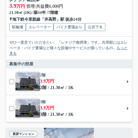
3.9
万円
管理/共益費6,000円
21.30㎡ (1K) /築34年 /7階建
地下鉄今里筋線「井高野」駅 徒歩24分
駐輪場
エレベーター
バイク置場あり
公共下水
ぜひ一度見ていただきたい、「レナジア南摂津」です。共用部にはエレ
ベータ・バイク置場など様々な設備やサービスが揃っているの...
もっと
見る
募集中の部屋
2階
3.9万円
2階 / 21.30㎡ / 1K
3階
3.9万円
3階 / 21.30㎡ / 1K
賃貸マンション