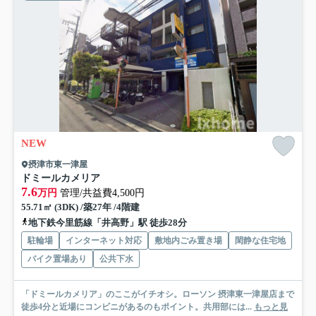
NEW
摂津市東一津屋
ドミールカメリア
7.6
万円
管理/共益費4,500円
55.71㎡ (3DK) /築27年 /4階建
地下鉄今里筋線「井高野」駅 徒歩28分
駐輪場
インターネット対応
敷地内ごみ置き場
閑静な住宅地
バイク置場あり
公共下水
「ドミールカメリア」のここがイチオシ。ローソン 摂津東一津屋店まで
徒歩4分と近場にコンビニがあるのもポイント。共用部には...
もっと見