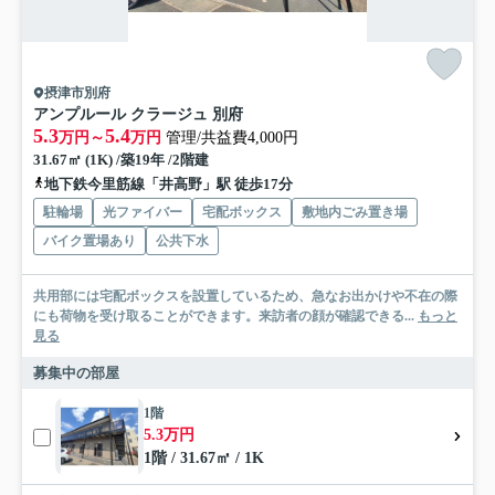
摂津市別府
アンプルール クラージュ 別府
5.3
5.4
万円～
万円
管理/共益費4,000円
31.67㎡ (1K) /築19年 /2階建
地下鉄今里筋線「井高野」駅 徒歩17分
駐輪場
光ファイバー
宅配ボックス
敷地内ごみ置き場
バイク置場あり
公共下水
共用部には宅配ボックスを設置しているため、急なお出かけや不在の際
にも荷物を受け取ることができます。来訪者の顔が確認できる...
もっと
見る
募集中の部屋
1階
5.3万円
1階 / 31.67㎡ / 1K