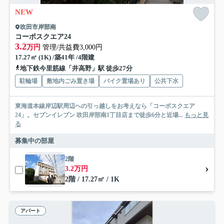
NEW
吹田市岸部南
コーポスクエア24
3.2
万円
管理/共益費3,000円
17.27㎡ (1K) /築41年 /4階建
地下鉄今里筋線「井高野」駅 徒歩27分
駐輪場
敷地内ごみ置き場
バイク置場あり
公共下水
東海道本線岸辺駅周辺への引っ越しをお考えなら「コーポスクエア
24」。セブンイレブン 吹田岸部南1丁目店まで徒歩6分と近場...
もっと見
る
募集中の部屋
2階
3.2万円
2階 / 17.27㎡ / 1K
アパート