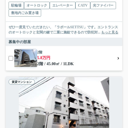
駐輪場
オートロック
エレベーター
CATV
光ファイバー
敷地内ごみ置き場
ぜひ一度見ていただきたい、「ラポールSETTSU」です。エントランス
のオートロックと玄関の鍵で二重に施錠できるので防犯対...
もっと見る
募集中の部屋
2階
5.8万円
2階 / 45.00㎡ / 1LDK
賃貸マンション