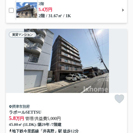
2階
5.4万円
2階 / 31.67㎡ / 1K
賃貸マンション
摂津市別府
ラポールSETTSU
5.8
万円
管理/共益費5,000円
45.00㎡ (1LDK) /築29年 /7階建
地下鉄今里筋線「井高野」駅 徒歩12分