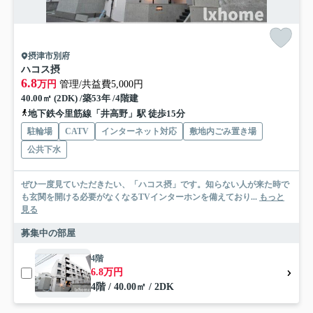
摂津市別府
ハコス摂
6.8
万円
管理/共益費5,000円
40.00㎡ (2DK) /築53年 /4階建
地下鉄今里筋線「井高野」駅 徒歩15分
駐輪場
CATV
インターネット対応
敷地内ごみ置き場
公共下水
ぜひ一度見ていただきたい、「ハコス摂」です。知らない人が来た時で
も玄関を開ける必要がなくなるTVインターホンを備えており...
もっと
見る
募集中の部屋
4階
6.8万円
4階 / 40.00㎡ / 2DK