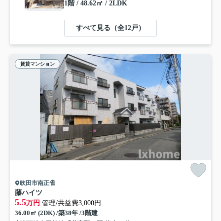
1階 / 48.62㎡ / 2LDK
すべて見る（全12戸）
賃貸マンション
吹田市南正雀
藤ハイツ
5.5
万円
管理/共益費3,000円
36.00㎡ (2DK) /築38年 /3階建