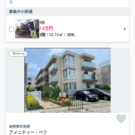
る
募集中の部屋
3階
7.6万円
3階 / 55.71㎡ / 3DK
アパート
摂津市別府
アメニティー・ベフ