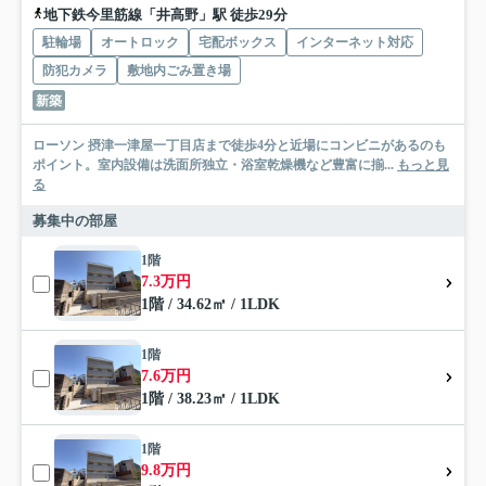
地下鉄今里筋線「井高野」駅 徒歩29分
駐輪場
オートロック
宅配ボックス
インターネット対応
防犯カメラ
敷地内ごみ置き場
新築
ローソン 摂津一津屋一丁目店まで徒歩4分と近場にコンビニがあるのも
ポイント。室内設備は洗面所独立・浴室乾燥機など豊富に揃...
もっと見
る
募集中の部屋
1階
7.3万円
1階 / 34.62㎡ / 1LDK
1階
7.6万円
1階 / 38.23㎡ / 1LDK
1階
9.8万円