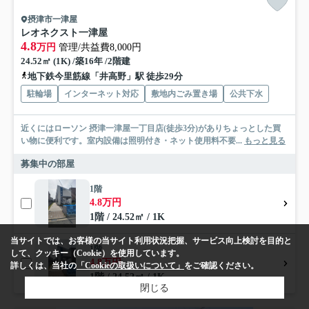
摂津市一津屋
レオネクスト一津屋
4.8
万円
管理/共益費8,000円
24.52㎡ (1K) /築16年 /2階建
地下鉄今里筋線「井高野」駅 徒歩29分
駐輪場
インターネット対応
敷地内ごみ置き場
公共下水
近くにはローソン 摂津一津屋一丁目店(徒歩3分)がありちょっとした買
い物に便利です。室内設備は照明付き・ネット使用料不要...
もっと見る
募集中の部屋
1階
4.8万円
1階 / 24.52㎡ / 1K
当サイトでは、お客様の当サイト利用状況把握、サービス向上検討を目的と
1階
して、クッキー（Cookie）を使用しています。
4.8万円
詳しくは、当社の
「Cookieの取扱いについて」
をご確認ください。
1階 / 24.52㎡ / 1K
閉じる