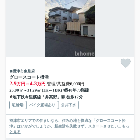
摂津市東別府
グロースコート摂津
2.9
4.3
万円～
万円
管理/共益費6,000円
25.00㎡～31.29㎡ (1K～1DK) /築40年 /3階建
地下鉄今里筋線「井高野」駅 徒歩17分
駐輪場
バイク置場あり
公共下水
摂津市エリアでの住まいなら、住み心地も快適な「グロースコート摂
津」はいかがでしょうか。新生活を失敗せず、スタートさせたい...
もっ
と見る