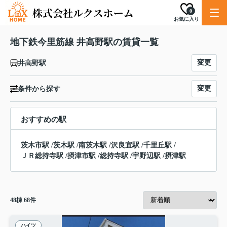
0
お気に入り
地下鉄今里筋線 井高野駅の賃貸一覧
変更
井高野駅
変更
条件から探す
おすすめの駅
茨木市駅
/
茨木駅
/
南茨木駅
/
沢良宜駅
/
千里丘駅
/
ＪＲ総持寺駅
/
摂津市駅
/
総持寺駅
/
宇野辺駅
/
摂津駅
48
棟
68
件
ハイツ