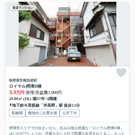
賃貸マンション
摂津市南別府町
ロイヤル摂津D棟
3.3
万円
管理/共益費3,000円
20.00㎡ (1K) /築37年 /4階建
地下鉄今里筋線「井高野」駅 徒歩12分
駐輪場
敷地内ごみ置き場
公共下水
摂津市エリアでの住まいなら、住み心地も快適な「ロイヤル摂津D棟」
はいかがでしょうか。外装もおしゃれで快適な生活をおくるこ...
もっと