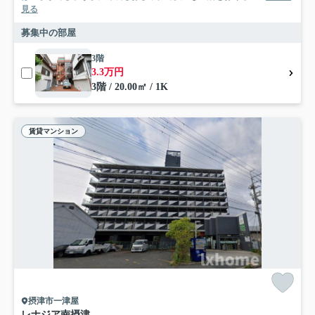
見る
募集中の部屋
3階
3.3万円
3階 / 20.00㎡ / 1K
賃貸マンション
摂津市一津屋
レナジア南摂津