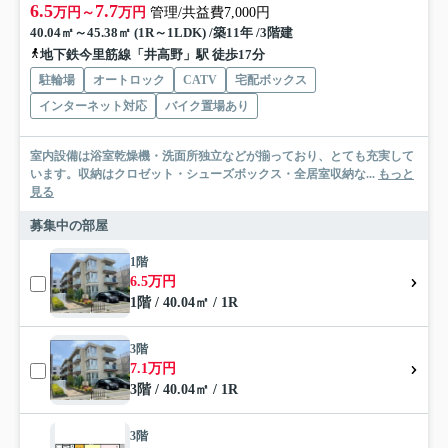
6.5
7.7
万円～
万円
管理/共益費7,000円
40.04㎡～45.38㎡ (1R～1LDK) /築11年 /3階建
地下鉄今里筋線「井高野」駅 徒歩17分
駐輪場
オートロック
CATV
宅配ボックス
インターネット対応
バイク置場あり
室内設備は浴室乾燥機・洗面所独立などが揃っており、とても充実して
います。収納はクロゼット・シューズボックス・全居室収納な...
もっと
見る
募集中の部屋
1階
6.5万円
1階 / 40.04㎡ / 1R
3階
7.1万円
3階 / 40.04㎡ / 1R
3階