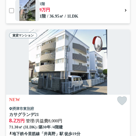
1階
9万円
1階 / 36.95㎡ / 1LDK
賃貸マンション
NEW
摂津市東別府
カサグランデ21
8.2
万円
管理/共益費8,000円
71.30㎡ (3LDK) /築30年 /4階建
地下鉄今里筋線「井高野」駅 徒歩19分