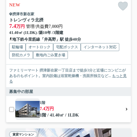
NEW
摂津市新在家
トレンヴィラ北摂
7.4
万円
管理/共益費7,000円
41.40㎡ (1LDK) /築10年 /3階建
地下鉄今里筋線「井高野」駅 徒歩40分
駐輪場
オートロック
宅配ボックス
インターネット対応
防犯カメラ
敷地内ごみ置き場
ファミリーマート 摂津新在家一丁目店まで徒歩3分と近場にコンビニが
あるのもポイント。室内設備は浴室乾燥機・洗面所独立など...
もっと見
る
募集中の部屋
1階
7.4万円
1階 / 41.40㎡ / 1LDK
賃貸マンション