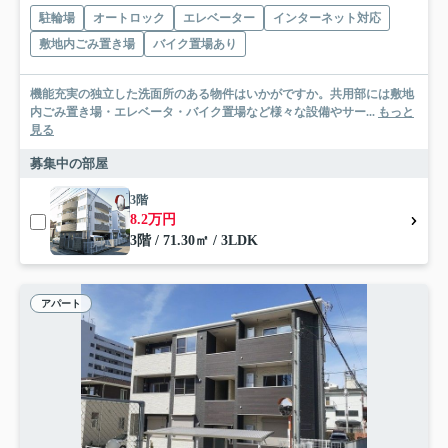
駐輪場
オートロック
エレベーター
インターネット対応
敷地内ごみ置き場
バイク置場あり
機能充実の独立した洗面所のある物件はいかがですか。共用部には敷地
内ごみ置き場・エレベータ・バイク置場など様々な設備やサー...
もっと
見る
募集中の部屋
3階
8.2万円
3階 / 71.30㎡ / 3LDK
アパート