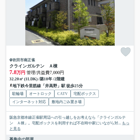
吹田市南正雀
クラインガルテン Ａ棟
7.8
万円
管理/共益費7,000円
32.20㎡ (1LDK) /築18年 /2階建
地下鉄今里筋線「井高野」駅 徒歩25分
駐輪場
オートロック
CATV
宅配ボックス
インターネット対応
敷地内ごみ置き場
阪急京都本線正雀駅周辺への引っ越しをお考えなら「クラインガルテ
ン Ａ棟」。宅配ボックスを利用すれば不在時や家にいながら対...
もっ
と見る
募集中の部屋