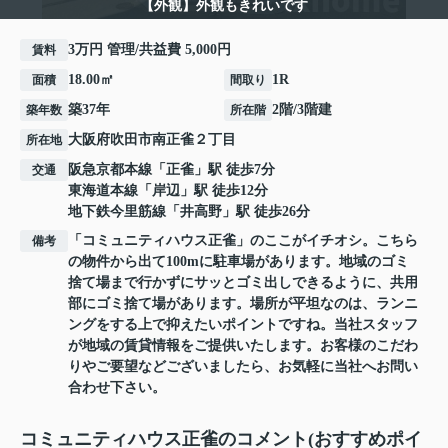
【外観】外観もきれいです
3万円 管理/共益費 5,000円
賃料
18.00㎡
1R
面積
間取り
築37年
2階/3階建
築年数
所在階
大阪府
吹田市
南正雀
２丁目
所在地
阪急京都本線
「
正雀
」駅 徒歩7分
交通
東海道本線
「
岸辺
」駅 徒歩12分
地下鉄今里筋線
「
井高野
」駅 徒歩26分
「コミュニティハウス正雀」のここがイチオシ。こちら
備考
の物件から出て100mに駐車場があります。地域のゴミ
捨て場まで行かずにサッとゴミ出しできるように、共用
部にゴミ捨て場があります。場所が平坦なのは、ランニ
ングをする上で抑えたいポイントですね。当社スタッフ
が地域の賃貸情報をご提供いたします。お客様のこだわ
りやご要望などございましたら、お気軽に当社へお問い
合わせ下さい。
コミュニティハウス正雀のコメント(おすすめポイ