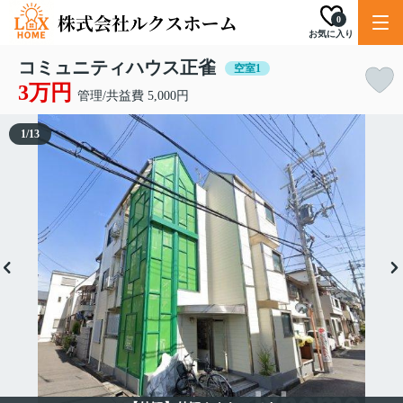
0
お気に入り
コミュニティハウス正雀
空室1
3万円
管理/共益費 5,000円
1
/
13