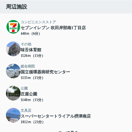
周辺施設
コンビニエンスストア
セブンイレブン 吹田岸部南1丁目店
440ｍ（6分）
その他
味舌体育館
1126ｍ（15分）
総合病院
国立循環器病研究センター
1135ｍ（15分）
公園
庄屋公園
1140ｍ（15分）
文具店
スーパーセンタートライアル摂津南店
1812ｍ（23分）