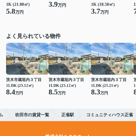
3.9
1K (21.00㎡)
1K (18.50㎡)
1
万円
5.8
3.7
万円
万円
よく見られている物件
茨木市蔵垣内３丁目
茨木市蔵垣内３丁目
茨木市蔵垣内３丁目
1LDK (25.12㎡)
1LDK (25.12㎡)
1LDK (25.21㎡)
1
8.4
8.5
8.3
万円
万円
万円
ム
吹田市の賃貸一覧
正雀駅
コミュニティハウス正雀