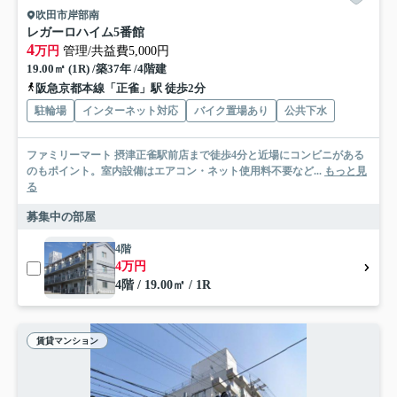
吹田市岸部南
レガーロハイム5番館
4
万円
管理/共益費5,000円
19.00㎡ (1R) /築37年 /4階建
阪急京都本線「正雀」駅 徒歩2分
駐輪場
インターネット対応
バイク置場あり
公共下水
ファミリーマート 摂津正雀駅前店まで徒歩4分と近場にコンビニがある
のもポイント。室内設備はエアコン・ネット使用料不要など...
もっと見
る
募集中の部屋
4階
4万円
4階 / 19.00㎡ / 1R
賃貸マンション