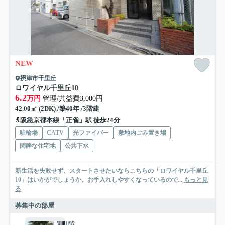
NEW
摂津市千里丘
ロワイヤル千里丘10
6.2
万円
管理/共益費3,000円
42.00㎡ (2DK) /築40年 /3階建
阪急京都本線「正雀」駅 徒歩24分
駐輪場
CATV
光ファイバー
敷地内ごみ置き場
閑静な住宅地
公共下水
新生活を失敗せず、スタートさせたいならこちらの「ロワイヤル千里丘
10」はいかがでしょうか。お手入れしやすくなっているので...
もっと見
る
募集中の部屋
1階