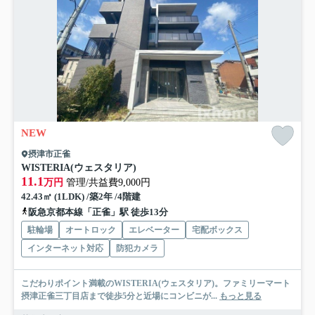
NEW
摂津市正雀
WISTERIA(ウェスタリア)
11.1
万円
管理/共益費9,000円
42.43㎡ (1LDK) /築2年 /4階建
阪急京都本線「正雀」駅 徒歩13分
駐輪場
オートロック
エレベーター
宅配ボックス
インターネット対応
防犯カメラ
こだわりポイント満載のWISTERIA(ウェスタリア)。ファミリーマート
摂津正雀三丁目店まで徒歩5分と近場にコンビニが...
もっと見る