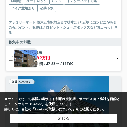
駐輪場
オートロック
CATV
インターネット対応
バイク置場あり
公共下水
ファミリーマート 摂津正雀駅前店まで徒歩2分と近場にコンビニがある
のもポイント。収納はクロゼット・シューズボックスなど豊...
もっと見
る
募集中の部屋
1階
9.2万円
1階 / 42.83㎡ / 1LDK
賃貸マンション
当サイトでは、お客様の当サイト利用状況把握、サービス向上検討を目的と
して、クッキー（Cookie）を使用しています。
詳しくは、当社の
「Cookieの取扱いについて」
をご確認ください。
閉じる