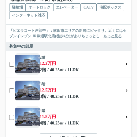
駐輪場
オートロック
エレベーター
CATV
宅配ボックス
インターネット対応
「ビエラコート岸部中」：吹田市エリアの新居にピッタリ。近くにはセ
ブンイレブン JR岸辺駅北店(徒歩4分)がありちょっとし...
もっと見る
募集中の部屋
2階
12.2万円
2階 / 40.25㎡ / 1LDK
3階
12.5万円
3階 / 40.25㎡ / 1LDK
4階
11.8万円
4階 / 40.23㎡ / 1LDK