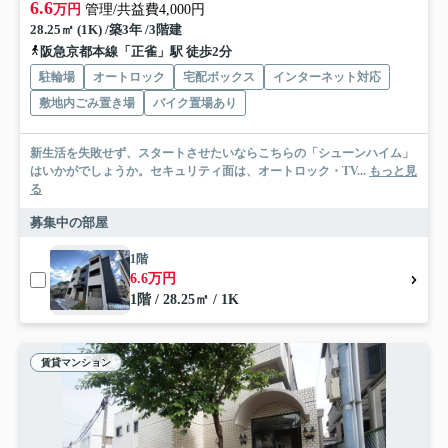
6.6
万円
管理/共益費4,000円
28.25㎡ (1K) /築3年 /3階建
阪急京都本線「正雀」駅 徒歩2分
駐輪場
オートロック
宅配ボックス
インターネット対応
敷地内ごみ置き場
バイク置場あり
新生活を失敗せず、スタートさせたいならこちらの「シューンハイム」
はいかがでしょうか。セキュリティ面は、オートロック・TV...
もっと見
る
募集中の部屋
1階
6.6万円
1階 / 28.25㎡ / 1K
賃貸マンション