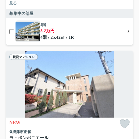
見る
募集中の部屋
4階
5.2万円
4階 / 25.42㎡ / 1R
賃貸マンション
NEW
摂津市正雀
ラ・ボンボニエール