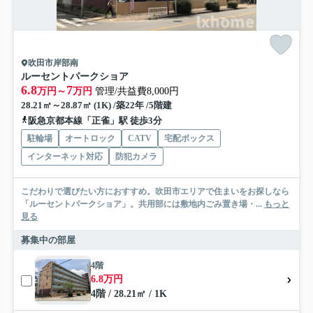
吹田市岸部南
ルーセントパークショア
6.8
7
万円～
万円
管理/共益費8,000円
28.21㎡～28.87㎡ (1K) /築22年 /5階建
阪急京都本線「正雀」駅 徒歩3分
駐輪場
オートロック
CATV
宅配ボックス
インターネット対応
防犯カメラ
こだわりで選びたい方におすすめ。吹田市エリアで住まいをお探しなら
「ルーセントパークショア」。共用部には敷地内ごみ置き場・...
もっと
見る
募集中の部屋
4階
6.8万円
4階 / 28.21㎡ / 1K