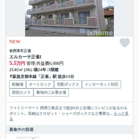
NEW
摂津市正雀
エルカーサ正雀I
5.5
万円
管理/共益費6,000円
25.02㎡ (1K) /築24年 /3階建
阪急京都本線「正雀」駅 徒歩13分
駐輪場
オートロック
宅配ボックス
インターネット対応
防犯カメラ
敷地内ごみ置き場
ファミリーマート 摂津三島店まで徒歩6分と近場にコンビニがあるのも
ポイント。収納はクロゼット・シューズボックスなど豊富な...
もっと見
る
募集中の部屋