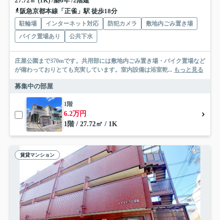
27.72㎡ (1K) /築6年 /2階建
阪急京都本線「正雀」駅 徒歩18分
駐輪場
インターネット対応
防犯カメラ
敷地内ごみ置き場
バイク置場あり
公共下水
庄屋公園まで370mです。共用部には敷地内ごみ置き場・バイク置場など
が備わっておりとても充実しています。室内設備は浴室乾...
もっと見る
募集中の部屋
1階
6.2万円
1階 / 27.72㎡ / 1K
賃貸マンション