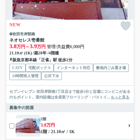
NEW
吹田市岸部南
ネオセレス壱番館
3.8
3.9
万円～
万円
管理/共益費6,000円
21.10㎡ (1K) /築28年 /4階建
阪急京都本線「正雀」駅 徒歩2分
CATV
宅配ボックス
インターネット対応
敷地内ごみ置き場
24時間有人管理
公共下水
セブンイレブン 吹田岸部南1丁目店まで徒歩3分と近場にコンビニがある
のもポイント。室内設備は全居室フローリング・バストイ...
もっと見る
募集中の部屋
1階
3.8万円
1階 / 21.10㎡ / 1K