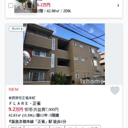
6.2万円
1階 / 42.00㎡ / 2DK
アパート
NEW
摂津市正雀本町
ＦＬＡＲＥ・正雀
9.2
万円
管理/共益費7,000円
42.83㎡ (1LDK) /築12年 /3階建
阪急京都本線「正雀」駅 徒歩2分