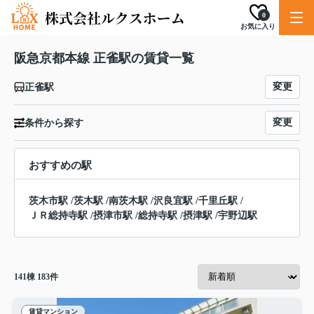
0
お気に入り
阪急京都本線 正雀駅の賃貸一覧
変更
正雀駅
変更
条件から探す
おすすめの駅
茨木市駅
/
茨木駅
/
南茨木駅
/
沢良宜駅
/
千里丘駅
/
ＪＲ総持寺駅
/
摂津市駅
/
総持寺駅
/
摂津駅
/
宇野辺駅
141
棟
183
件
賃貸マンション