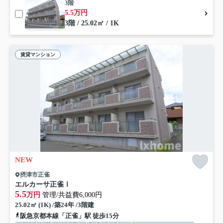
3階
5.5万円
3階 / 25.02㎡ / 1K
賃貸マンション
NEW
摂津市正雀
エルカーサ正雀Ⅰ
5.5
万円
管理/共益費6,000円
25.02㎡ (1K) /築24年 /3階建
阪急京都本線「正雀」駅 徒歩15分