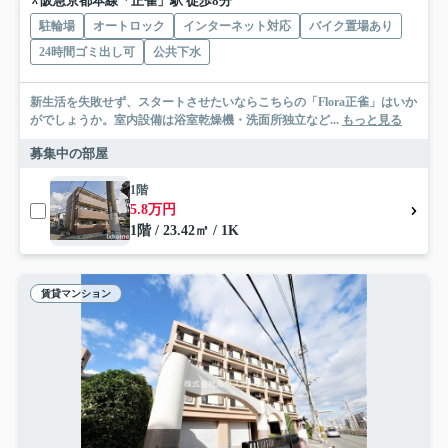
阪急京都本線「正雀」駅 徒歩8分
駐輪場
オートロック
インターネット対応
バイク置場あり
24時間ゴミ出し可
公共下水
新生活を失敗せず、スタートさせたいならこちらの「Flora正雀」はいか
がでしょうか。室内設備は浴室乾燥機・洗面所独立など...
もっと見る
募集中の部屋
1階
5.8万円
1階 / 23.42㎡ / 1K
賃貸マンション