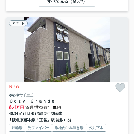
すべて見る（全5戸）
アパート
NEW
摂津市千里丘
Ｃｏｚｙ Ｇｒａｎｄｅ
8.4
万円
管理/共益費4,100円
48.34㎡ (1LDK) /築13年 /2階建
阪急京都本線「正雀」駅 徒歩16分
駐輪場
光ファイバー
敷地内ごみ置き場
公共下水