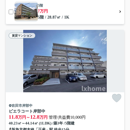
5階
7万円
5階 / 28.87㎡ / 1K
賃貸マンション
吹田市岸部中
ビエラコート岸部中
11.8
12.8
万円～
万円
管理/共益費10,000円
40.23㎡～44.14㎡ (1LDK) /築3年 /5階建
阪急京都本線「正雀」駅 徒歩15分