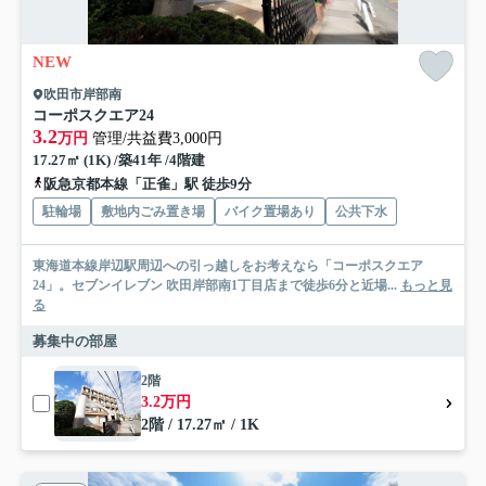
NEW
吹田市岸部南
コーポスクエア24
3.2
万円
管理/共益費3,000円
17.27㎡ (1K) /築41年 /4階建
阪急京都本線「正雀」駅 徒歩9分
駐輪場
敷地内ごみ置き場
バイク置場あり
公共下水
東海道本線岸辺駅周辺への引っ越しをお考えなら「コーポスクエア
24」。セブンイレブン 吹田岸部南1丁目店まで徒歩6分と近場...
もっと見
る
募集中の部屋
2階
3.2万円
2階 / 17.27㎡ / 1K