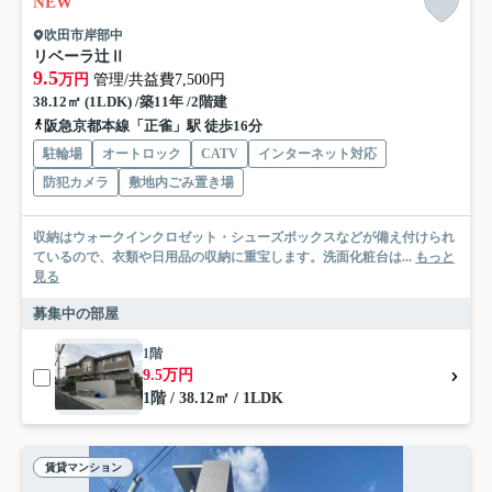
NEW
吹田市岸部中
リベーラ辻Ⅱ
9.5
万円
管理/共益費7,500円
38.12㎡ (1LDK) /築11年 /2階建
阪急京都本線「正雀」駅 徒歩16分
駐輪場
オートロック
CATV
インターネット対応
防犯カメラ
敷地内ごみ置き場
収納はウォークインクロゼット・シューズボックスなどが備え付けられ
ているので、衣類や日用品の収納に重宝します。洗面化粧台は...
もっと
見る
募集中の部屋
1階
9.5万円
1階 / 38.12㎡ / 1LDK
賃貸マンション