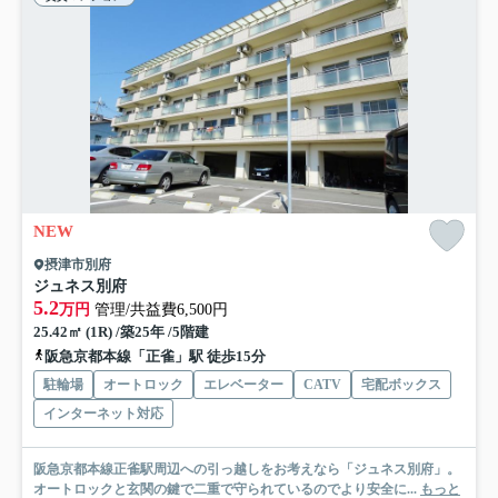
NEW
摂津市別府
ジュネス別府
5.2
万円
管理/共益費6,500円
25.42㎡ (1R) /築25年 /5階建
阪急京都本線「正雀」駅 徒歩15分
駐輪場
オートロック
エレベーター
CATV
宅配ボックス
インターネット対応
阪急京都本線正雀駅周辺への引っ越しをお考えなら「ジュネス別府」。
オートロックと玄関の鍵で二重で守られているのでより安全に...
もっと