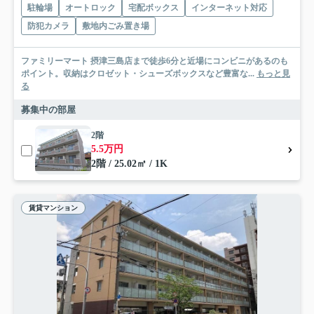
駐輪場
オートロック
宅配ボックス
インターネット対応
防犯カメラ
敷地内ごみ置き場
ファミリーマート 摂津三島店まで徒歩6分と近場にコンビニがあるのも
ポイント。収納はクロゼット・シューズボックスなど豊富な...
もっと見
る
募集中の部屋
2階
5.5万円
2階 / 25.02㎡ / 1K
賃貸マンション