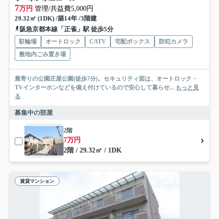
7
万円
管理/共益費5,000円
29.32㎡ (1DK) /築14年 /3階建
阪急京都本線「正雀」駅 徒歩5分
駐輪場
オートロック
CATV
宅配ボックス
防犯カメラ
敷地内ごみ置き場
最寄りの公園庄屋公園(徒歩7分)。セキュリティ面は、オートロック・
TVインターホンなどを備え付けているので安心して暮らせ...
もっと見
る
募集中の部屋
2階
7万円
2階 / 29.32㎡ / 1DK
賃貸マンション