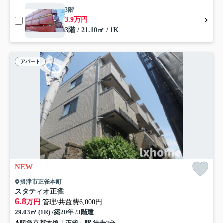
3階
3.9万円
3階 / 21.10㎡ / 1K
アパート
NEW
摂津市正雀本町
スタティオ正雀
6.8
万円
管理/共益費6,000円
29.03㎡ (1R) /築20年 /3階建
阪急京都本線「正雀」駅 徒歩2分