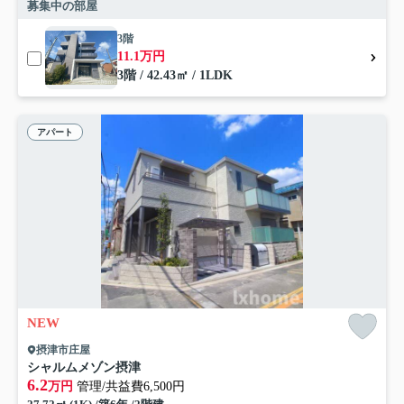
募集中の部屋
3階
11.1万円
3階 / 42.43㎡ / 1LDK
アパート
NEW
摂津市庄屋
シャルムメゾン摂津
6.2
万円
管理/共益費6,500円