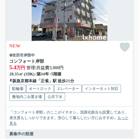
NEW
吹田市岸部中
コンフォート岸部
5.4
万円
管理/共益費3,000円
28.35㎡ (1DK) /築34年 /5階建
阪急京都本線「正雀」駅 徒歩21分
駐輪場
オートロック
エレベーター
インターネット対応
敷地内ごみ置き場
公共下水
「コンフォート岸部」のここがイチオシ。洗面化粧台も設置してあり、
身支度もしっかりできます。安心して暮らしたい方におすすめ...
もっと
見る
募集中の部屋