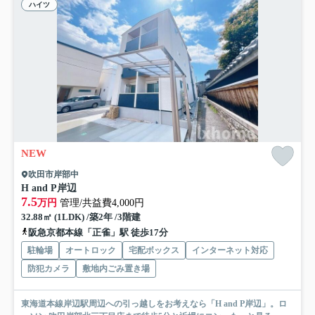
ハイツ
NEW
吹田市岸部中
H and P岸辺
7.5
万円
管理/共益費4,000円
32.88㎡ (1LDK) /築2年 /3階建
阪急京都本線「正雀」駅 徒歩17分
駐輪場
オートロック
宅配ボックス
インターネット対応
防犯カメラ
敷地内ごみ置き場
東海道本線岸辺駅周辺への引っ越しをお考えなら「H and P岸辺」。ロ