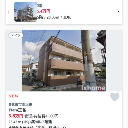
5階
5.4万円
5階 / 28.35㎡ / 1DK
ハイツ
NEW
吹田市南正雀
Flora正雀
5.8
万円
管理/共益費4,000円
23.42㎡ (1K) /築9年 /3階建