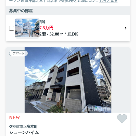
ーソン 吹田岸部北三丁目店まで徒歩5分と近場にコン...
もっと見る
募集中の部屋
2階
7.5万円
2階 / 32.88㎡ / 1LDK
アパート
NEW
摂津市正雀本町
シューンハイム