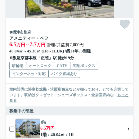
摂津市別府
アメニティー・ベフ
6.5
7.7
万円～
万円
管理/共益費7,000円
40.04㎡～45.38㎡ (1R～1LDK) /築11年 /3階建
阪急京都本線「正雀」駅 徒歩19分
駐輪場
オートロック
CATV
宅配ボックス
インターネット対応
バイク置場あり
室内設備は浴室乾燥機・洗面所独立などが揃っており、とても充実して
います。収納はクロゼット・シューズボックス・全居室収納な...
もっと
見る
募集中の部屋
1階
6.5万円
1階 / 40.04㎡ / 1R