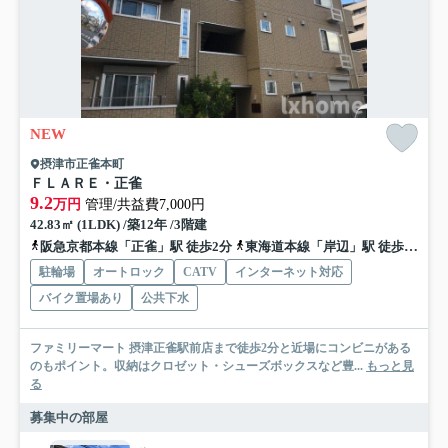
NEW
摂津市正雀本町
ＦＬＡＲＥ・正雀
9.2
万円
管理/共益費7,000円
42.83㎡ (1LDK) /築12年 /3階建
阪急京都本線「正雀」駅 徒歩2分
東海道本線「岸辺」駅 徒歩9分
駐輪場
オートロック
CATV
インターネット対応
バイク置場あり
公共下水
ファミリーマート 摂津正雀駅前店まで徒歩2分と近場にコンビニがある
のもポイント。収納はクロゼット・シューズボックスなど豊...
もっと見
る
募集中の部屋