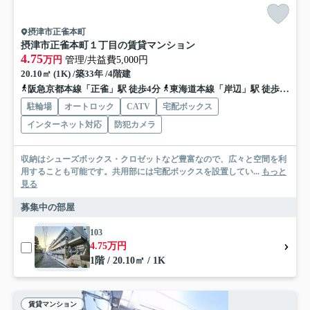
摂津市正雀本町
摂津市正雀本町１丁目の賃貸マンション
4.75
万円
管理/共益費5,000円
20.10㎡ (1K) /築33年 /4階建
阪急京都本線「正雀」駅 徒歩4分
東海道本線「岸辺」駅 徒歩10分
駐輪場
オートロック
CATV
宅配ボックス
インターネット対応
防犯カメラ
収納はシューズボックス・クロゼットなど豊富なので、広々と空間を利
用することも可能です。共用部には宅配ボックスを設置してい...
もっと
見る
募集中の部屋
103
4.75万円
1階 / 20.10㎡ / 1K
賃貸マンション