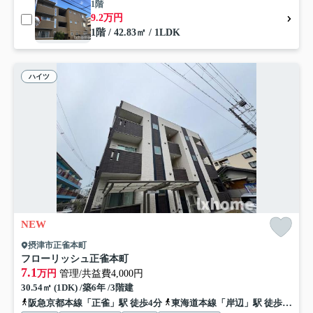
1階
9.2万円
1階 / 42.83㎡ / 1LDK
ハイツ
NEW
摂津市正雀本町
フローリッシュ正雀本町
7.1
万円
管理/共益費4,000円
30.54㎡ (1DK) /築6年 /3階建
阪急京都本線「正雀」駅 徒歩4分
東海道本線「岸辺」駅 徒歩12分