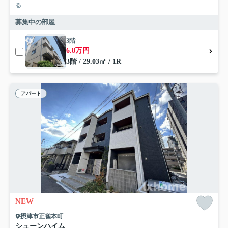
る
募集中の部屋
3階
6.8万円
3階 / 29.03㎡ / 1R
アパート
NEW
摂津市正雀本町
シューンハイム