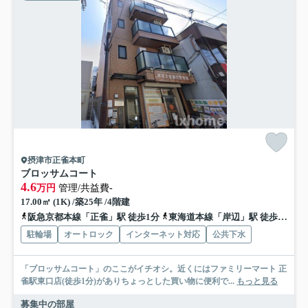
摂津市正雀本町
ブロッサムコート
4.6
万円
管理/共益費-
17.00㎡ (1K) /築25年 /4階建
阪急京都本線「正雀」駅 徒歩1分
東海道本線「岸辺」駅 徒歩9分
駐輪場
オートロック
インターネット対応
公共下水
「ブロッサムコート」のここがイチオシ。近くにはファミリーマート 正
雀駅東口店(徒歩1分)がありちょっとした買い物に便利で...
もっと見る
募集中の部屋