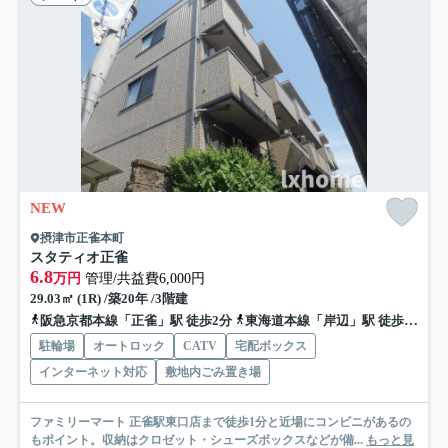
NEW
摂津市正雀本町
スタティオ正雀
6.8
万円
管理/共益費6,000円
29.03㎡ (1R) /築20年 /3階建
阪急京都本線「正雀」駅 徒歩2分
東海道本線「岸辺」駅 徒歩9分
駐輪場
オートロック
CATV
宅配ボックス
インターネット対応
敷地内ごみ置き場
ファミリーマート 正雀駅東口店まで徒歩1分と近場にコンビニがあるの
もポイント。収納はクロゼット・シューズボックスなどが備...
もっと見