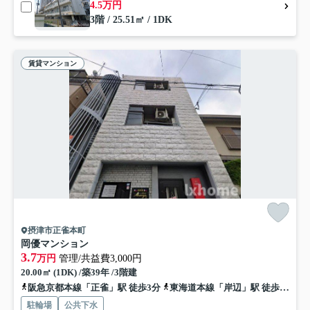
4.5万円
3階 / 25.51㎡ / 1DK
賃貸マンション
摂津市正雀本町
岡優マンション
3.7
万円
管理/共益費3,000円
20.00㎡ (1DK) /築39年 /3階建
阪急京都本線「正雀」駅 徒歩3分
東海道本線「岸辺」駅 徒歩9分
駐輪場
公共下水