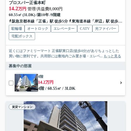
プロスパー正雀本町
14.2
万円
管理/共益費8,000円
60.55㎡ (3LDK) /築10年 /9階建
阪急京都本線「正雀」駅 徒歩5分
東海道本線「岸辺」駅 徒歩12分
駐輪場
オートロック
エレベーター
CATV
光ファイバー
宅配ボックス
近くにはファミリーマート 正雀駅東口店(徒歩4分)がありちょっとした
買い物に便利です。共用部には敷地内ごみ置き場・エレベ...
もっと見る
募集中の部屋
4階
14.2万円
4階 / 60.55㎡ / 3LDK
賃貸マンション