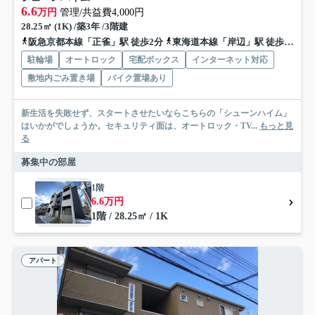
6.6
万円
管理/共益費4,000円
28.25㎡ (1K) /築3年 /3階建
阪急京都本線「正雀」駅 徒歩2分
東海道本線「岸辺」駅 徒歩10分
駐輪場
オートロック
宅配ボックス
インターネット対応
敷地内ごみ置き場
バイク置場あり
新生活を失敗せず、スタートさせたいならこちらの「シューンハイム」
はいかがでしょうか。セキュリティ面は、オートロック・TV...
もっと見
る
募集中の部屋
1階
6.6万円
1階 / 28.25㎡ / 1K
アパート