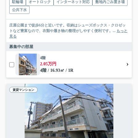
駐輪場
オートロック
インターネット対応
敷地内ごみ置き場
公共下水
庄屋公園まで徒歩6分と近いです。収納はシューズボックス・クロゼッ
トなど豊富なので、衣類や履き物の整理がしやすく便利です。...
もっと
見る
募集中の部屋
4階
2.05万円
4階 / 16.93㎡ / 1R
賃貸マンション