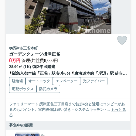
摂津市正雀本町
ガーデンクォーツ摂津正雀
8
万円
管理/共益費8,000円
28.00㎡ (1K) /築2年 /9階建
阪急京都本線「正雀」駅 徒歩6分
東海道本線「岸辺」駅 徒歩13分
駐輪場
オートロック
エレベーター
光ファイバー
宅配ボックス
防犯カメラ
ファミリーマート 摂津正雀三丁目店まで徒歩4分と近場にコンビニがあ
るのもポイント。室内設備は追い焚き・システムキッチン・...
もっと見
る
募集中の部屋