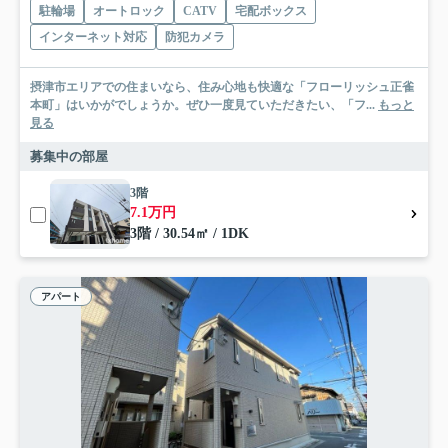
駐輪場
オートロック
CATV
宅配ボックス
インターネット対応
防犯カメラ
摂津市エリアでの住まいなら、住み心地も快適な「フローリッシュ正雀
本町」はいかがでしょうか。ぜひ一度見ていただきたい、「フ...
もっと
見る
募集中の部屋
3階
7.1万円
3階 / 30.54㎡ / 1DK
アパート