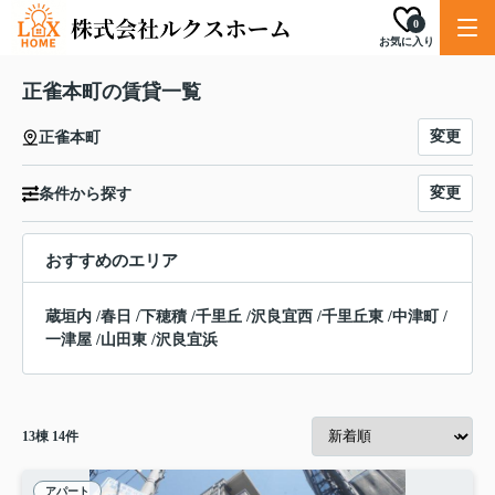
0
お気に入り
正雀本町の賃貸一覧
変更
正雀本町
変更
条件から探す
おすすめのエリア
蔵垣内
/
春日
/
下穂積
/
千里丘
/
沢良宜西
/
千里丘東
/
中津町
/
一津屋
/
山田東
/
沢良宜浜
13
棟
14
件
アパート