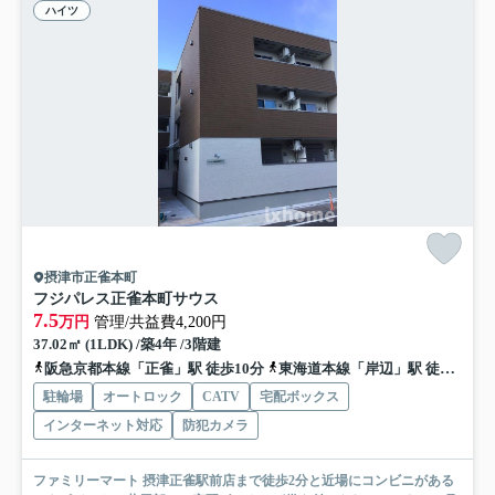
ハイツ
摂津市正雀本町
フジパレス正雀本町サウス
7.5
万円
管理/共益費4,200円
37.02㎡ (1LDK) /築4年 /3階建
阪急京都本線「正雀」駅 徒歩10分
東海道本線「岸辺」駅 徒歩10分
駐輪場
オートロック
CATV
宅配ボックス
インターネット対応
防犯カメラ
ファミリーマート 摂津正雀駅前店まで徒歩2分と近場にコンビニがある