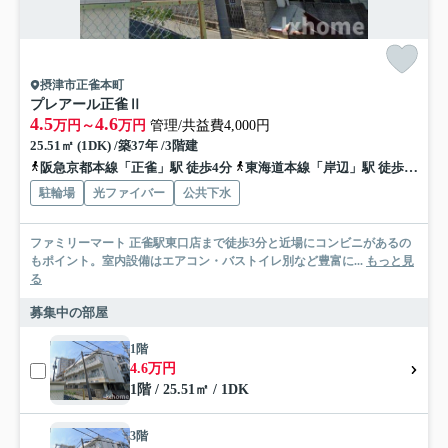
摂津市正雀本町
プレアール正雀Ⅱ
4.5
4.6
万円～
万円
管理/共益費4,000円
25.51㎡ (1DK) /築37年 /3階建
阪急京都本線「正雀」駅 徒歩4分
東海道本線「岸辺」駅 徒歩12分
駐輪場
光ファイバー
公共下水
ファミリーマート 正雀駅東口店まで徒歩3分と近場にコンビニがあるの
もポイント。室内設備はエアコン・バストイレ別など豊富に...
もっと見
る
募集中の部屋
1階
4.6万円
1階 / 25.51㎡ / 1DK
3階