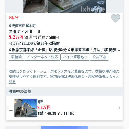
NEW
摂津市正雀本町
スタティオⅡ Ｂ
9.2
万円
管理/共益費7,500円
40.39㎡ (1LDK) /築11年 /2階建
阪急京都本線「正雀」駅 徒歩2分
東海道本線「岸辺」駅 徒歩11分
駐輪場
インターネット対応
バイク置場あり
公共下水
収納はクロゼット・シューズボックスなど豊富なので、衣類や履き物の
整理がしやすく便利です。室内設備は洗面化粧台・浴室乾燥機...
もっと
見る
募集中の部屋
1階
9.2万円
1階 / 40.39㎡ / 1LDK