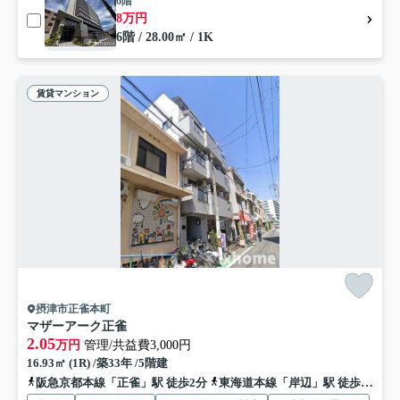
6階
8万円
6階 / 28.00㎡ / 1K
賃貸マンション
摂津市正雀本町
マザーアーク正雀
2.05
万円
管理/共益費3,000円
16.93㎡ (1R) /築33年 /5階建
阪急京都本線「正雀」駅 徒歩2分
東海道本線「岸辺」駅 徒歩11分