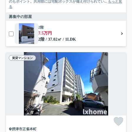
のもポイント。共用部には宅配ボックスが備え付けられてい...
もっと見
る
募集中の部屋
2階
7.5万円
2階 / 37.02㎡ / 1LDK
賃貸マンション
摂津市正雀本町