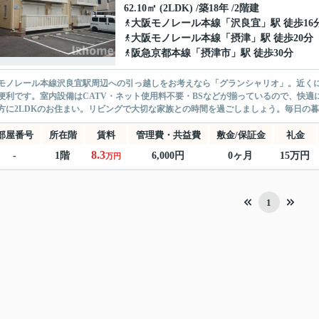
62.10㎡ (2LDK) /築18年 /2階建
大阪モノレール本線
「
沢良宜
」駅 徒歩16
大阪モノレール本線
「
摂津
」駅 徒歩20分
阪急京都本線
「
摂津市
」駅 徒歩30分
モノレール本線沢良宜駅周辺への引っ越しをお考えなら「グランシャリオ」。近くには
便利です。室内設備はCATV・ネット使用料不要・BSなどが揃っているので、快
方に2LDKのお住まい。リビングで大切な家族との時間を過ごしましょう。毎日の暮ら
部屋番号
所在階
賃料
管理費・共益費
敷金/保証金
礼金
8.3
-
1階
6,000円
0ヶ月
15万円
万円
1