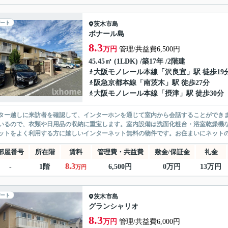
ート
茨木市
島
ボナール島
8.3
万円
管理/共益費6,500円
45.45㎡ (1LDK) /築17年 /2階建
大阪モノレール本線
「
沢良宜
」駅 徒歩19
阪急京都本線
「
南茨木
」駅 徒歩27分
大阪モノレール本線
「
摂津
」駅 徒歩30分
ター越しに来訪者を確認して、インターホンを通じて室内から会話することができ
いるので、衣類や日用品の収納に重宝します。室内設備は洗面化粧台・浴室乾燥機
ットをよく利用する方に嬉しいインターネット無料の物件です。お住まいにネットの
部屋番号
所在階
賃料
管理費・共益費
敷金/保証金
礼金
8.3
-
1階
6,500円
0万円
13万円
万円
ート
茨木市
島
グランシャリオ
8.3
万円
管理/共益費6,000円