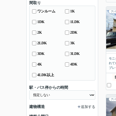
間取り
ワンルーム
1K
アパ
1DK
1LDK
2K
2DK
2LDK
3K
3DK
3LDK
モニ
れて
4K
4DK
ブレ
4LDK以上
駅・バス停からの時間
アパ
建物構造
追加する