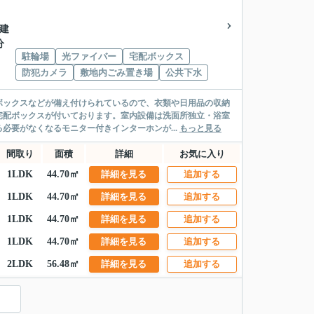
階建
分
駐輪場
光ファイバー
宅配ボックス
防犯カメラ
敷地内ごみ置き場
公共下水
ボックスなどが備え付けられているので、衣類や日用品の収納
宅配ボックスが付いております。室内設備は洗面所独立・浴室
必要がなくなるモニター付きインターホンが...
もっと見る
間取り
面積
詳細
お気に入り
1LDK
44.70㎡
詳細を見る
追加する
1LDK
44.70㎡
詳細を見る
追加する
1LDK
44.70㎡
詳細を見る
追加する
1LDK
44.70㎡
詳細を見る
追加する
2LDK
56.48㎡
詳細を見る
追加する