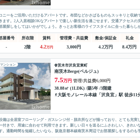
コニーをご活用いただけるアパートです。布団などかさばるものもスッキリと収納で
きます。2人入居相談OKなアパートで楽しい新生活を過ごせます。交通アクセスの
部屋探しをしてはいかがでしょう。きっとお客様のライフスタイルに合った暮らし
部屋番号
所在階
賃料
管理費・共益費
敷金/保証金
礼金
4.2
-
2階
3,000円
4.2万円
8.4万円
万円
マンション
茨木市
沢良宜東町
南茨木Berge(ベルジュ)
7.5
万円
管理/共益費6,000円
38.88㎡ (1LDK) /築5年 /3階建
大阪モノレール本線
「
沢良宜
」駅 徒歩11
設備は全居室フローリング・ガスレンジ付・脱衣所などが揃っており、とても充実
ー付きで、用途に合わせて利用できます。新しい日々を送るにふさわしい、きれい
す。通勤時間を短縮したいなら、阪急京都本線南茨木周辺でお部屋探しをするのも手