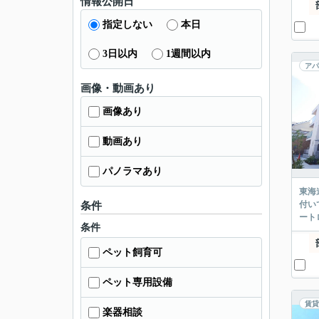
情報公開日
指定しない
本日
3日以内
1週間以内
アパ
画像・動画あり
画像あり
動画あり
パノラマあり
東海
付い
条件
ート
条件
ペット飼育可
ペット専用設備
賃貸
楽器相談