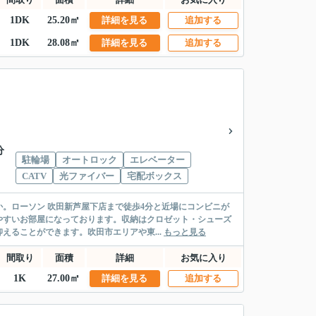
1DK
25.20㎡
詳細を見る
追加する
1DK
28.08㎡
詳細を見る
追加する
分
駐輪場
オートロック
エレベーター
CATV
光ファイバー
宅配ボックス
。ローソン 吹田新芦屋下店まで徒歩4分と近場にコンビニが
やすいお部屋になっております。収納はクロゼット・シューズ
えることができます。吹田市エリアや東...
もっと見る
間取り
面積
詳細
お気に入り
1K
27.00㎡
詳細を見る
追加する