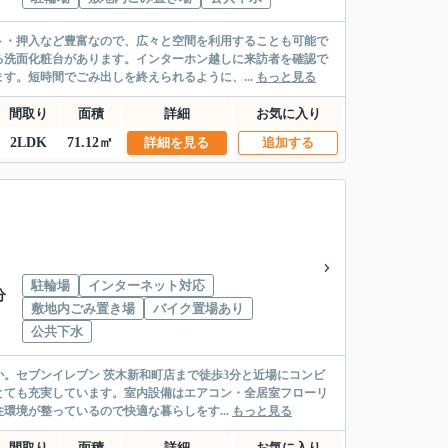
ト・押入など豊富なので、広々と空間を利用することも可能で
る洗面化粧台があります。インターホン越しに来訪者を確認で
す。短時間でごみ出しを終えられるように、...
もっと見る
間取り
面積
詳細
お気に入り
2LDK
71.12㎡
詳細を見る
追加する
駐輪場
インターネット対応
分
敷地内ごみ置き場
バイク置場あり
公共下水
。セブンイレブン 茨木新和町店まで徒歩3分と近場にコンビ
とても充実しています。室内設備はエアコン・全居室フローリ
境が整っているので快適な暮らしをす...
もっと見る
間取り
面積
詳細
お気に入り