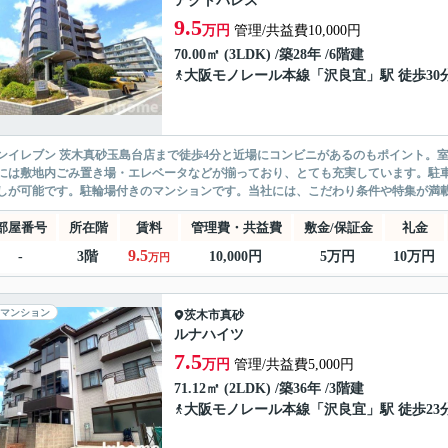
アクトパレス
9.5
万円
管理/共益費10,000円
70.00㎡ (3LDK) /築28年 /6階建
大阪モノレール本線
「
沢良宜
」駅 徒歩30
ンイレブン 茨木真砂玉島台店まで徒歩4分と近場にコンビニがあるのもポイント。室
には敷地内ごみ置き場・エレベータなどが揃っており、とても充実しています。駐
しが可能です。駐輪場付きのマンションです。当社には、こだわり条件や特集が満載で
部屋番号
所在階
賃料
管理費・共益費
敷金/保証金
礼金
9.5
-
3階
10,000円
5万円
10万円
万円
マンション
茨木市
真砂
ルナハイツ
7.5
万円
管理/共益費5,000円
71.12㎡ (2LDK) /築36年 /3階建
大阪モノレール本線
「
沢良宜
」駅 徒歩23