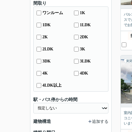
間取り
ワンルーム
1K
バル
スで
1DK
1LDK
でお
2K
2DK
2LDK
3K
3DK
3LDK
賃貸
4K
4DK
4LDK以上
駅・バス停からの時間
室内
コニ
建物構造
追加する
いま