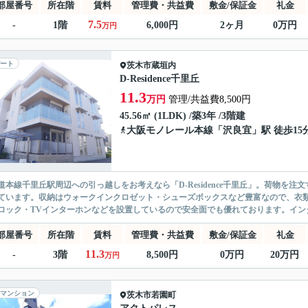
部屋番号
所在階
賃料
管理費・共益費
敷金/保証金
礼金
7.5
-
1階
6,000円
2ヶ月
0万円
万円
ート
茨木市
蔵垣内
D-Residence千里丘
11.3
万円
管理/共益費8,500円
45.56㎡ (1LDK) /築3年 /3階建
大阪モノレール本線
「
沢良宜
」駅 徒歩15
道本線千里丘駅周辺への引っ越しをお考えなら「D-Residence千里丘」。荷物を
ています。収納はウォークインクロゼット・シューズボックスなど豊富なので、衣
ロック・TVインターホンなどを設置しているので安全面でも優れております。インタ
部屋番号
所在階
賃料
管理費・共益費
敷金/保証金
礼金
11.3
-
3階
8,500円
0万円
20万円
万円
マンション
茨木市
若園町