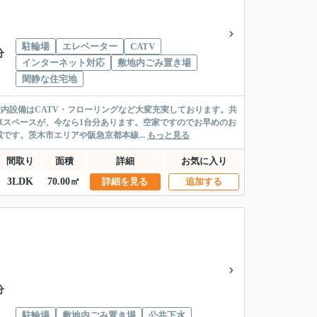
駐輪場
エレベーター
CATV
分
インターネット対応
敷地内ごみ置き場
閑静な住宅地
内設備はCATV・フローリングなど大変充実しております。共
車スペースが、今なら1台分あります。空家ですのでお早めのお
す。茨木市エリアや阪急京都本線...
もっと見る
間取り
面積
詳細
お気に入り
3LDK
70.00㎡
詳細を見る
追加する
分
駐輪場
敷地内ごみ置き場
公共下水