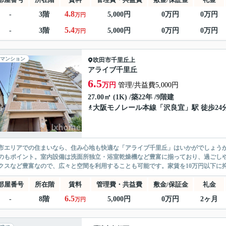
4.8
-
3階
5,000円
0万円
0万円
万円
5.4
-
3階
5,000円
0万円
0万円
万円
マンション
吹田市
千里丘上
アライブ千里丘
6.5
万円
管理/共益費5,000円
27.00㎡ (1K) /築22年 /9階建
大阪モノレール本線
「
沢良宜
」駅 徒歩24
市エリアでの住まいなら、住み心地も快適な「アライブ千里丘」はいかがでしょうか
のもポイント。室内設備は洗面所独立・浴室乾燥機など豊富に揃っており、過ごし
クスなど豊富なので、広々と空間を利用することも可能です。家賃を10万円以下に抑
部屋番号
所在階
賃料
管理費・共益費
敷金/保証金
礼金
6.5
-
8階
5,000円
0万円
2ヶ月
万円