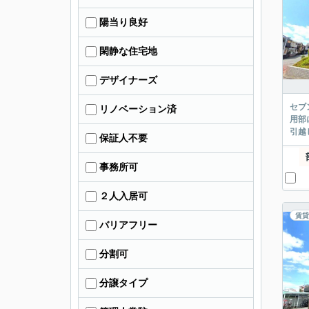
陽当り良好
閑静な住宅地
デザイナーズ
セブ
リノベーション済
用部
引越
保証人不要
事務所可
２人入居可
賃貸
バリアフリー
分割可
分譲タイプ