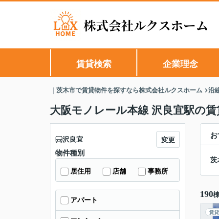
賃貸検索
企業理念
｜茨木市で賃貸物件を探すなら株式会社ルクスホーム
沿
大阪モノレール本線 沢良宜駅の賃
お
沢良宜
変更
物件種別
茨
居住用
店舗
事務所
190
アパート
賃貸