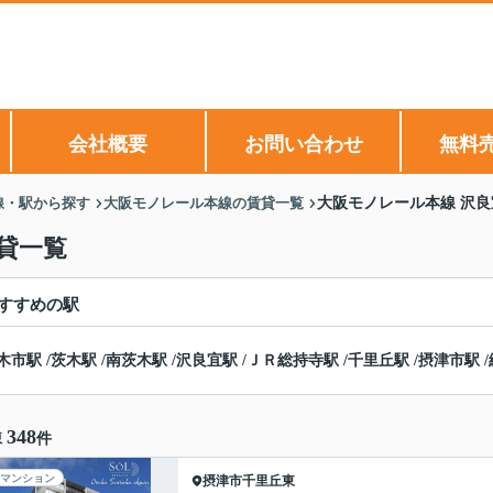
会社概要
お問い合わせ
無料
線・駅から探す
大阪モノレール本線の賃貸一覧
大阪モノレール本線 沢
貸一覧
すすめの駅
木市駅
/
茨木駅
/
南茨木駅
/
沢良宜駅
/
ＪＲ総持寺駅
/
千里丘駅
/
摂津市駅
/
348
棟
件
マンション
摂津市
千里丘東