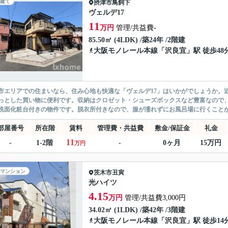
建て
摂津市
鳥飼下
ヴェルデ17
11
万円
管理/共益費-
85.50㎡ (4LDK) /築24年 /2階建
大阪モノレール本線
「
沢良宜
」駅 徒歩48
市エリアでの住まいなら、住み心地も快適な「ヴェルデ17」はいかがでしょうか。近
っとした買い物に便利です。収納はクロゼット・シューズボックスなど豊富なので
洗面化粧台付きの物件です。脱衣所付きなので、服が濡れずにお風呂場に行くことがで
部屋番号
所在階
賃料
管理費・共益費
敷金/保証金
礼金
11
-
1-2階
-
0ヶ月
15万円
万円
マンション
茨木市
丑寅
光ハイツ
4.15
万円
管理/共益費3,000円
34.02㎡ (1LDK) /築42年 /3階建
大阪モノレール本線
「
沢良宜
」駅 徒歩14