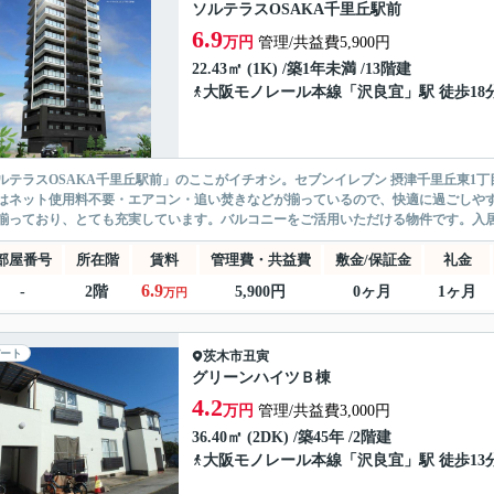
ソルテラスOSAKA千里丘駅前
6.9
万円
管理/共益費5,900円
22.43㎡ (1K) /築1年未満 /13階建
大阪モノレール本線
「
沢良宜
」駅 徒歩18
ルテラスOSAKA千里丘駅前」のここがイチオシ。セブンイレブン 摂津千里丘東1
はネット使用料不要・エアコン・追い焚きなどが揃っているので、快適に過ごしや
揃っており、とても充実しています。バルコニーをご活用いただける物件です。入居の
部屋番号
所在階
賃料
管理費・共益費
敷金/保証金
礼金
6.9
-
2階
5,900円
0ヶ月
1ヶ月
万円
ート
茨木市
丑寅
グリーンハイツＢ棟
4.2
万円
管理/共益費3,000円
36.40㎡ (2DK) /築45年 /2階建
大阪モノレール本線
「
沢良宜
」駅 徒歩13