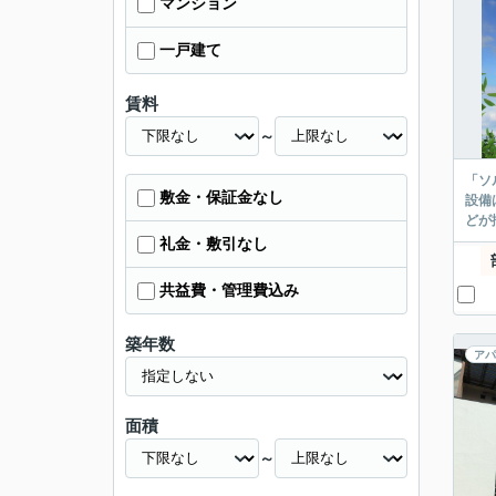
マンション
一戸建て
賃料
～
「ソ
敷金・保証金なし
設備
どが
礼金・敷引なし
共益費・管理費込み
築年数
アパ
面積
～