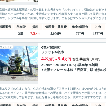
京都本線南茨木駅周辺への引っ越しをお考えなら「ルナハイツ」。収納はクロゼッ
収納スペースが大きいため、生活感のでやすい小物類もすっきりと隠して収納でき
ので、トラブルを事前に回避しやすくなります。こちらはマンションタイプになりま
部屋番号
所在階
賃料
管理費・共益費
敷金/保証金
礼金
7.5
-
2階
5,000円
0万円
15万円
万円
マンション
茨木市
新和町
フラット34茨木
4.8
5.4
万円～
万円
管理/共益費5,000円
25.20㎡～28.08㎡ (1DK) /築38年 /4階建
大阪モノレール本線
「
沢良宜
」駅 徒歩15
市エリアでの住まいなら、住み心地も快適な「フラット34茨木」はいかがでしょうか
あるのもポイント。共用部には敷地内ごみ置き場・バイク置場などが揃っており、
など大変充実しております。新たな暮らしを始めるなら、茨木市がおすすめです。住環
部屋番号
所在階
賃料
管理費・共益費
敷金/保証金
礼金