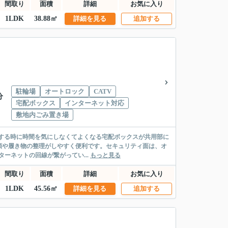
間取り
面積
詳細
お気に入り
1LDK
38.88㎡
詳細を見る
追加する
駐輪場
オートロック
CATV
分
宅配ボックス
インターネット対応
敷地内ごみ置き場
注文する時に時間を気にしなくてよくなる宅配ボックスが共用部に
類や履き物の整理がしやすく便利です。セキュリティ面は、オ
ーネットの回線が繋がってい...
もっと見る
間取り
面積
詳細
お気に入り
1LDK
45.56㎡
詳細を見る
追加する