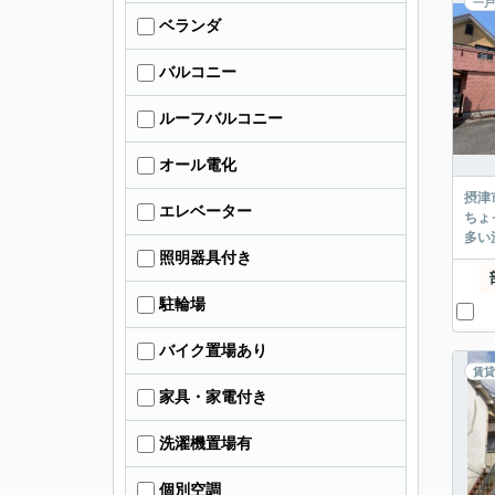
一戸
ベランダ
バルコニー
ルーフバルコニー
オール電化
摂津
エレベーター
ちょ
多い
照明器具付き
駐輪場
バイク置場あり
賃貸
家具・家電付き
洗濯機置場有
個別空調