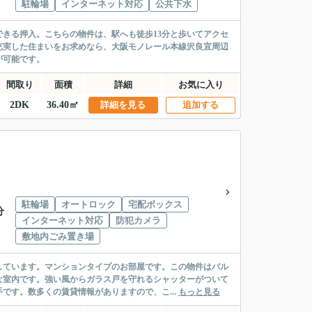
駐輪場
インターネット対応
公共下水
きる押入。こちらの物件は、駅へも徒歩13分と歩いてアクセ
充実した住まいをお求めなら、大阪モノレール本線沢良宜周辺
が可能です。
間取り
面積
詳細
お気に入り
2DK
36.40㎡
詳細を見る
追加する
駐輪場
オートロック
宅配ボックス
分
インターネット対応
防犯カメラ
敷地内ごみ置き場
しています。マンションタイプのお部屋です。この物件はバル
な室内です。強い風からガラス戸を守れるシャッターがついて
です。数多くの賃貸情報がありますので、こ...
もっと見る