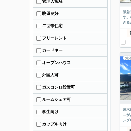
管理人常駐
阪急
眺望良好
す。
きる
二世帯住宅
フリーレント
カードキー
賃貸
オープンハウス
外国人可
ガスコンロ設置可
ルームシェア可
茨木
学生向け
ニが
ング
カップル向け