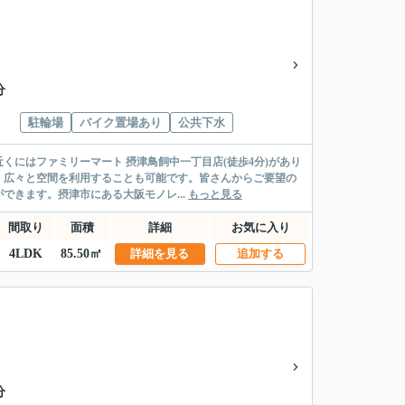
分
駐輪場
バイク置場あり
公共下水
くにはファミリーマート 摂津鳥飼中一丁目店(徒歩4分)があり
、広々と空間を利用することも可能です。皆さんからご要望の
きます。摂津市にある大阪モノレ...
もっと見る
間取り
面積
詳細
お気に入り
4LDK
85.50㎡
詳細を見る
追加する
分